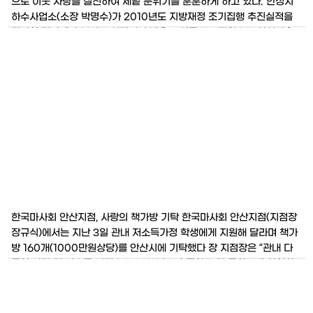
으로 이웃 사랑을 실천하여 세밑 분위기를 훈훈하게 하고 있다. 안성시
하수사업소(소장 박명수)가 2010년도 지방재정 조기집행 추진실적을
평가한 결과 우수부서로 선정되어 받은 포상금 150만원으로 안성마춤
쌀을 구입하여 관내 사회복지시설 2개소에 전달했다. 하수사업소는 20
10년도 상반기 내 예산액 대비 60%이상 집행계획을 세웠으며, 목표액
대
한국마사회 안산지점, 사랑의 책가방 기탁 한국마사회 안산지점(지점장
장규식)에서는 지난 3일 관내 저소득가정 학생에게 지원해 달라며 책가
방 160개(1000만원상당)를 안산시에 기탁했다 장 지점장은 “관내 다
문화 가정 및 저소득 가정으로 2011년도 초등학교 및 중학교에 입학하
는 신입생을 위해 가방을 준비했다며 내년에도 지속적으로 후원할 수 있
도록 노력하겠다.”라고 말했다. 한국마사회 안산지점은 1