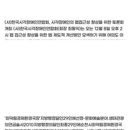
(사)한국시각장애인연합회, 시각장애인의 웹접근성 향상을 위한 토론회
개최 (사)한국시각장애인연합회(회장 최동익)는 오는 12월 8일 오후 2
시 웹 접근성 향상을 위한 법·제도적 개선방안 모색하기 위해 여의도 이
룸센터에서 토론회를 개최한다. 지난 2008년 장애인차별금지 및 권리
구제에 관한 법률 시행 이후 공공기관을 중심으로 그동안 정보에서 소외
되어 왔던 장애인들의 웹 접근권 보장을 위한 웹사이트들의 개편이 진행
되
‘최덕림경제환경국장’지방행정달인29인에선정-문화예술분야.생태관광
의연금술사2010지방행정의달인최종29인에순천시최덕림경제환경국