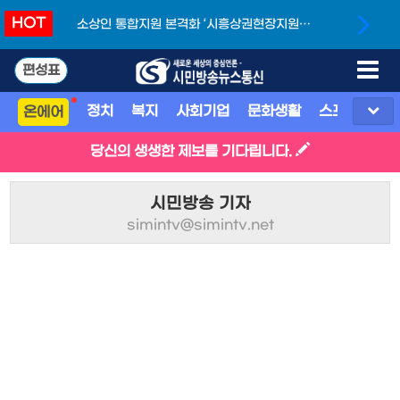
HOT
소상인 통합지원 본격화 ‘시흥상권현장지원단’
개소
편성표
정치
복지
사회기업
문화생활
스포츠
지
온에어
당신의 생생한 제보를 기다립니다.
시민방송 기자
simintv@simintv.net