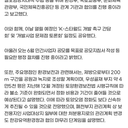
질오염방지대책 수립 등을 위해 환경부
,
국토교통부
,
문화체육
관광부
,
국민체육진흥공단 등 관계 기관과 협의를 진행 중이라
고 보고했다
.
이와 함께
,
이날 열릴 예정인
‘K-
스타월드 개발 촉구 간담
회
’
및
‘
개발사업 문제점 토론회
’
일정도 공유했다
.
아울러 오는
6
월 민간사업자 공모를 목표로 공모지침서 작성 등
필요한 행정 절차를
진행 중이라고 밝혔다
.
또한
,
주요쟁점인 환경보전과 관련해서는
,
제방으로부터
200
m
구간을 공원과 녹지로 조성할 계획이며
,
우성골재 부지 약
4
만
5
천 평은 지난해
12
월 개정된 토양환경보전법 시행규칙에 따
라 불소 기준이 완화되면서 정화 비용과 기간이 줄어들 것으로
예상된다고 설명했다
.
이에 따라 토양오염 정화도 보다 신속하
게 추진될 수
있을 것으로 전망했으며
,
폐천부지 관리계획 상 보
전용지인 사업대상지 일부에 대한
처분용지로의 관리계획 변경
도 한강유역환경청과 협의 마무리 단계임을 설명했다
.