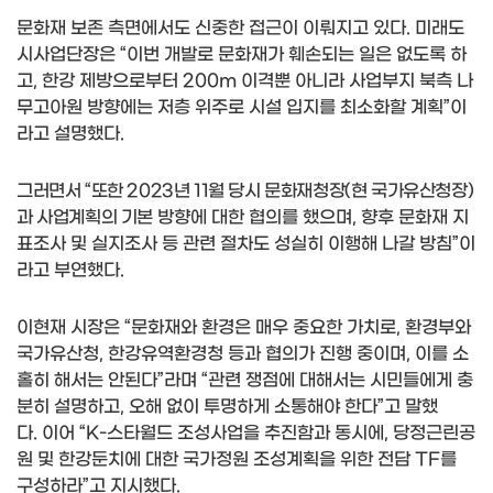
문화재 보존 측면에서도 신중한 접근이 이뤄지고 있다
.
미래도
시사업단장은
“
이번 개발로 문화재가 훼손되는 일은 없도록 하
고
,
한강 제방으로부터
200m
이격뿐 아니라 사업부지 북측 나
무고아원 방향에는 저층 위주로 시설 입지를 최소화할 계획
”
이
라고 설명했다
.
그러면서
“
또한
2023
년
11
월 당시 문화재청장
(
현 국가유산청장
)
과 사업계획의 기본
방향에 대한 협의를 했으며
,
향후 문화재 지
표조사 및 실지조사 등 관련 절차도 성실히 이행해 나갈 방침
”
이
라고 부연했다
.
이현재 시장은
“
문화재와 환경은 매우 중요한 가치로
,
환경부와
국가유산청
,
한강유역환경청 등과 협의가 진행 중이며
,
이를 소
홀히 해서는 안된다
”
라며
“
관련 쟁점에 대해서는 시민들에게 충
분히 설명하고
,
오해 없이 투명하게 소통해야 한다
”
고 말했
다
.
이어
“K-
스타월드 조성사업을 추진함과 동시에
,
당정근린공
원 및 한강둔치에 대한 국가정원 조성계획을 위한 전담
TF
를
구성하라
”
고 지시했다
.