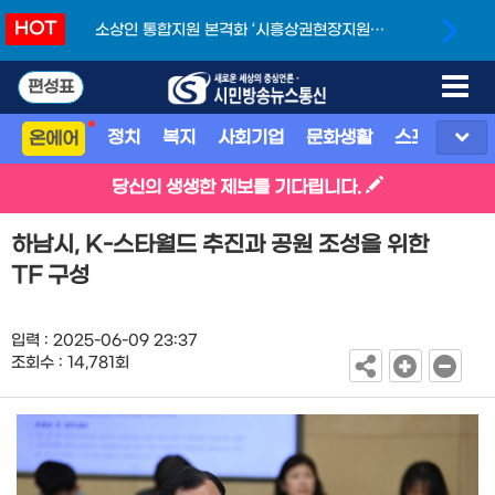
HOT
소상인 통합지원 본격화 ‘시흥상권현장지원단’
개소
편성표
정치
복지
사회기업
문화생활
스포츠
지
온에어
당신의 생생한 제보를 기다립니다.
하남시, K-스타월드 추진과 공원 조성을 위한
TF 구성
입력 : 2025-06-09 23:37
조회수 : 14,781회