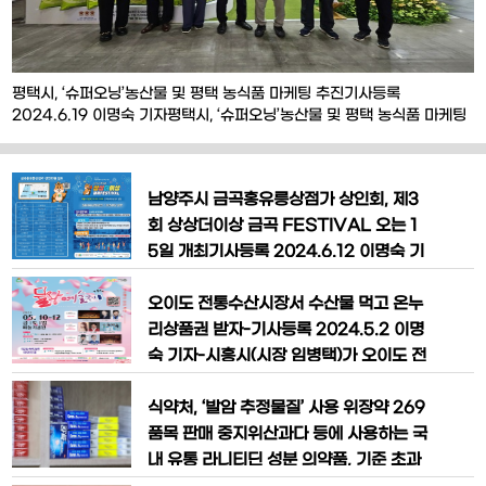
평택시, ‘슈퍼오닝’농산물 및 평택 농식품 마케팅 추진기사등록
2024.6.19 이명숙 기자평택시, ‘슈퍼오닝’농산물 및 평택 농식품 마케팅
추진‘2024 서울국제식품산업대전’ 슈퍼오닝 홍보관 운영평택시(시장 정
장선)는 지난 11일부터 14일까지 4일간 고양 일산 킨텍스에서 열린
『2024 서울국제식품산업대전』에 참가해 평택시 농특산물 통합브랜드
남양주시 금곡홍유릉상점가 상인회, 제3
‘슈퍼오닝’농산물 및 농가공식품 등을 관람객들에게 홍
회 상상더이상 금곡 FESTIVAL 오는 1
5일 개최기사등록 2024.6.12 이명숙 기
자남양주시（시장 주광덕）는 오는 15일
금곡홍유릉상점가 일원에서 ‘제3회 상상
오이도 전통수산시장서 수산물 먹고 온누
더이상 금곡 FESTIVAL’을 개최한다고
리상품권 받자-기사등록 2024.5.2 이명
11일 밝혔다.이번 행사는 소상공인시장진
숙 기자-시흥시(시장 임병택)가 오이도 전
흥공단의‘시장경영패키지 지원사업’ 및 경
통수산시장에서 국내산 수산물을 구매하
기도와 경기관광공사에서 추진하는‘경기
는 소비자에게 최대 30%를 온누리상품
식약처, ‘발암 추정물질’ 사용 위장약 269
도 작은 축제 육성 지원사업’공모사업을
권으로 환급해 주는 행사를 시행한다.5월
품목 판매 중지위산과다 등에 사용하는 국
통
온누리상품권 환급행사는 5월 3일부터 1
내 유통 라니티딘 성분 의약품, 기준 초과