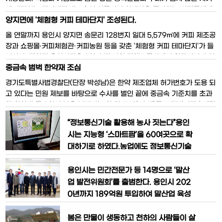
에 개장하는 직거래장터는 추석 선물이나 차례상을 준비하는 시민들에게
양지면에 '체험형 커피 테마단지' 조성된다.
우수한 용인 농특산물을 저렴한 가격에 제공하고 농가의 소득 증대에 도
움이 되는 좋은 행사이다. 직거래장터는 문화복지행정타운 청소년수련관
올 연말까지 용인시 양지면 송문리 128번지 일대 5,579㎡에 커피 제조공
광장(9월6일과 7일), 기흥구청 광장(9일), 수지
장과 쇼핑몰‧커피체험관·커피농원 등을 갖춘 '체험형 커피 테마단지'가 들
어선다. 정찬민 용인시장은 8일 오전 시청 정책토론실에서 원두커피 수입
중금속 범벅 한약재 조심
·제조업체인 ㈜에스아이 파크토리(SI Parktory)의 김영경 대표와 ‘체험
형 커피 테마단지 조성을 위한 업무협약’을 체결했다.협약에 따라 ㈜에스
경기도특별사법경찰단(단장 박성남)은 한약 제조업체 허가번호가 도용 되
아이 파크토리는 올 연말까지 총
고 있다는 민원 제보를 바탕으로 수사를 벌인 끝에 중금속 기준치를 초과
한 한약재 등 8천여 봉을 불법 제조한 김 모씨(29세)를 보건범죄단속에관
한특별조치법, 약사법, 식품위생법 위반혐의로 적발해 검찰에 송치했다고
“정보통신기술 활용해 농사 짓는다”용인
21일 밝혔다. 김 씨는 최근 2년 간 타 업체 한약제조 허가번호를 도용해
시는 지능형 ‘스마트팜’을 60여곳으로 확
한약재 218종 8천101봉을
대하기로 하였다.농업에도 정보통신기술
을 활용하는 ’스마트팜(Smart Farm)‘
농가가 용인시에 크게 늘어날 전망이다.용
용인시는 민간전문가 등 14명으로 ‘말산
인시는 처인구 남사면과 원삼면 화훼단지
업 발전위원회’를 출범한다. 용인시 202
60여곳의 시설원예농가에 ‘스마트팜' 기
0년까지 189억원 투입하여 말산업 육성
반 구축을 위해 19억5천만원을 지원키로
과 승마산업 활성화 등을 추진한다.지난해
했다고 밝혔다. ’스마트팜’은 농가에 정보
6월 농림축산식품부로부터 ‘말산업 특
봄은 만물이 생동하고 천하의 사람들이 살