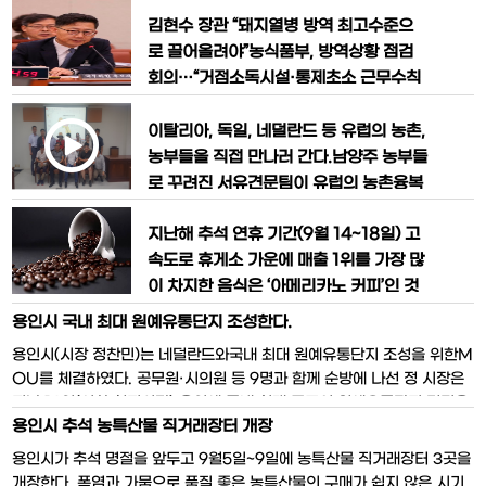
4일까지 진행된다. 행사 기간 중 오이도
한 NDMA 검출해당 의약품 처방·조제
전통수산시장 내 수산물 판매 점포 43곳
차단 및 신속한 회수 반품… 재처방·재조
김현수 장관 “돼지열병 방역 최고수준으
에서 당일 결제한 영수증과 신분증을 지참
제시 본인부담금 면제식품의약품안전처
로 끌어올려야”농식품부, 방역상황 점검
해 9
는 국내 유통 ‘라니티딘’ 성분 원료의약품
회의…“거점소독시설·통제초소 근무수칙
에서 NDMA가 잠정관리기준을 초과해
지켜야”경기 김포 통진읍서 추가 의심신
검출되었다고 밝혔다.라니티딘은 위산과
고…긴급 차단 방역 조치 중김현수 농림축
이탈리아, 독일, 네덜란드 등 유럽의 농촌,
다, 속쓰림, 위궤양, 역류성식도염 등 치료
산식품부 장관은 23일 경기도 김포시에
농부들을 직접 만나러 간다.남양주 농부들
약에
서 아프리카돼지열병(ASF) 의심 신고가
로 꾸려진 서유견문팀이 유럽의 농촌융복
들어온 것과 관련해 방역 조치를최고수준
합산업 현장을 벤치마킹에 나선다 남양주
으로 끌어올려야 한다고 강조했다.​김 장관
지난해 추석 연휴 기간(9월 14~18일) 고
시 농축 산업분야는 전통적인 농업국가인
은 이날 정부세종청사에서 열린‘아프리
속도로 휴게소 가운에 매출 1위를 가장 많
이탈리아 등 유럽 선진 시스템을 도입하고
이 차지한 음식은 ‘아메리카노 커피’인 것
농*축산 인들의 직접적인 소통으로 농촌
으로 나타났다. 매출액수 기준으로는 우동
융복합 산업을 선도하는 방안을 마련하기
용인시 국내 최대 원예유통단지 조성한다.
이 1위였다.우동에 뒤이은 인기품목은 호
위해 유럽지역으로 벤치마킹을 떠나기에
용인시(시장 정찬민)는 네덜란드와국내 최대 원예유통단지 조성을 위한M
두과자로 7개 휴게소에서 1위를 차지했고
앞서 20일 농업기술센터에 모여 방문일
OU를 체결하였다. 공무원·시의원 등 9명과 함께 순방에 나선 정 시장은
이외에 식사류로 국밥 종류, 간식류인 맥
정 및
지난 16일(이하 현지시간) 용인에 국내 최대 규모의 원예유통단지 건립을
반석 오징어가 뒤를 이었다. 우동은 도로
용인시 추석 농특산물 직거래장터 개장
위해 네덜란드 대형 화훼그룹인 ‘힐베르다 데 보어(Hilverda De Boe
공사가 관리하는 고속도로 휴게소 182곳
r)’사의 게르트 얀 숀네벨트(Gert-Jan Schoneveld) 대표와 업무협
용인시가 추석 명절을 앞두고 9월5일~9일에 농특산물 직거래장터 3곳을
가운데 23개 휴게소에서 1위를
약을 체결했다. 또
개장한다. 폭염과 가뭄으로 품질 좋은 농특산물의 구매가 쉽지 않은 시기