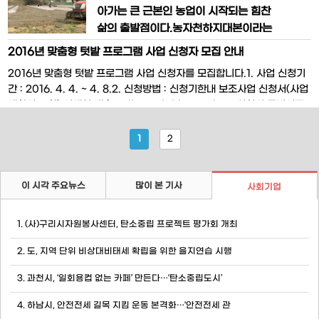
통신기술(ICT: Information
구’로 지정된 용인시가 올해 ‘말산업발전
아가는 큰 근본인 농업이 시작되는 힘찬
위원회’를 출범하고 본격적으로 말산업 육
삶의 출발점이다.농자천하지대본이라는
성에 나선다. 용인시는 지난 8일 부시장을
단어의 깊은 뜻을 생각하며 온가족이 모여
2016년 맞춤형 텃밭 프로그램 사업 신청자 모집 안내
위원장으로 학계와 업계 전문가 등 총 14
못자리를 준비하는 우리의 정겨운 시골이
2016년 맞춤형 텃밭 프로그램 사업 신청자를 모집합니다.1. 사업 신청기
명으로 ‘말산업발전위원회’를 구성, 오
아름답다.요즘처럼 핵가족화와 부모 자식
간 : 2016. 4. 4. ~ 4. 8.2. 신청방법 : 신청기한내 보조사업 신청서(사업
간의 대화가 단절되고 가족간의 흉흉한 사
계획서 포함) 이메일 제출 -> jhsouth@korea.kr3. 신청시 구비서류 :
건이 하루가 멀다하고 들려오는 안타까운
붙임참조자세한 내용은 붙임파일을 참고하시기 바랍니다.문의사항 : 용인
사회에서 이처럼 가족끼리 모여 일년을 땀
시농업기술센터 농촌관광팀 031-324-4066
1
2
으로 준비하는 정겨운 풍경은 수도권에 위
치하고 아름
이 시각 주요뉴스
많이 본 기사
사회기업
1. (사)구리시자원봉사센터, 탄소중립 프로젝트 평가회 개최
2. 도, 지역 단위 비상대비태세 확립을 위한 을지연습 시행
3. 과천시, ‘일회용컵 없는 카페’ 만든다…‘탄소중립도시’
4. 하남시, 안전전세 길목 지킴 운동 본격화…‘안전전세 관