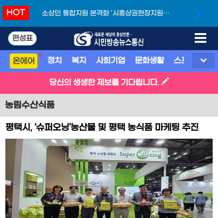
HOT
소상인 통합지원 본격화 ‘시흥상권현장지원단’
개소
편성표
정치
복지
사회기업
문화생활
스포츠
지
온에어
당신의 생생한 제보를 기다립니다.
농림수산식품
평택시, ‘슈퍼오닝’농산물 및 평택 농식품 마케팅 추진