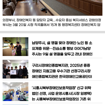
의정부시, 장애인복지 동 담당자 교육...수요자 중심 복지서비스 강화의정
부시는 3월 20일 시청 직곡홀에서 15개 동 행정복지센터 장애인복지 담
당자를 대상으로 ‘2026년 장애인복지업무 동 담당자 역량강화 교육’을
실시했다.이번 교육은 장애인복지 정책과 사업에 대한 이해도를 높이고
동 담당자의 실무 역량을 강화해 시민이 체감하는 장애인복지 서비스를
남양주시, 설 명절 맞아 장애인·노인 등 소
제공하고자 마련했다. 특히 장애인복지 행정서비스의
외계층 위문…진심소통 행보 이어가​남양
주시는 9일 설 명절을 앞두고 관내 장애인
단체 및 어르신 가구 등을 대상으로 위문
활동을 진행했다고 밝혔다.이날 주광덕 남
구리시장애인종합복지관, 2025년 중증
양주시장은 금곡동 （사）한국지체장애
장애인 지원고용 우수기관 선정구리시장
인협회 남양주시지회（단체장 정진춘）
애인종합복지관은 한국장애인고용공단이
와 평내동에 거주하는 폐지 수거 어르신의
주관한 「2025년 중증장애인 지원고용 민
자택을 차례로 방문해 현장을 직접 살폈
간 위탁 사업」 평가에서 우수기관으로 선
‘시흥시북부장애인보호작업장’ 신규 위탁
다.주 시장은 장애인 지원에 힘쓰고 있는
정돼, 지난 1월 8일 한국장애인고용공단
법인 선정, 사업 운영시흥시(시장 임병택)
관계자들의 노
경기북부지사장으로부터 포상을 전달받
는 시흥북부장애인보호작업장의 기존 위