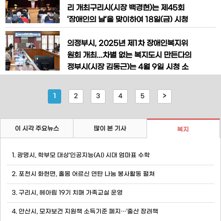
인의 날 기념식’을 개최했다고 밝혔다.이
리 개최​구리시(시장 백경현)는 제45회
번 행사는 (사)이천시장애인연합회(회장
‘장애인의 날’을 맞이하여 18일(금) 시청
전태선)가 주최하고 주관했으며, 법정 지
대강당에서 장애인에 대한 일반인의 인식
정일인 장애인의 날(매년 4월 20일)을 기
제고를 통한 사회통합과 차별 없는 동등한
의정부시, 2025년 제1차 장애인복지위
념하여 ‘행복을 바라봄, 일상을 담아봄,
세상의 구현을 염원하며 화합과 온정을 다
원회 개최...차별 없는 복지도시 만든다의
지는 기념식을 개최했다.구리시 주최, 구
정부시(시장 김동근)는 4월 9일 시청 소
리시장애인단체총연합회 주관으로 열린
회의실에서 ‘2025년 제1차 장애인복지위
이날 행사에는 백경현 구리시장, 신동화
원회’를 열고 장애인정책 종합계획 등 주
1
2
3
4
5
>
구리시의회 의장, 윤호중 국회의원 등 주
요 안건을 심의했다.이번 회의는 장애인의
생활 전반에 실질적인 도움이 되는 복지정
책을 점검하고, 새로운 지원 방향을 설정
이 시각 주요뉴스
많이 본 기사
복지
하기 위해 마련됐다. 시는 장애인 돌봄, 교
육, 일자리 등 생활 밀착형 복지 확
1. 광명시, 학부모 대상‘인공지능(AI) 시대 엄마표 수학
2. 포천시 화현면, 홀몸 어르신 연탄 나눔 봉사활동 펼쳐
3. 구리시, 헤아림 19기 치매 가족교실 운영
4. 안산시, 모자보건 지원책 소득기준 폐지…‘출산 장려책