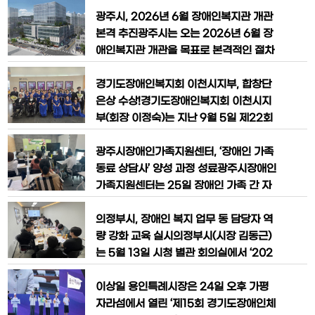
았다고 밝혔다.이날 한국장애인고용공단
탁 기간이 지난해 12월 28일 자로 종료됨
경기북부지사장은 직접 복지관을 방문해
에 따라, 관련 법령과 민간위탁 절차를 거
광주시, 2026년 6월 장애인복지관 개관
우수기관 선정에 따른 포상을 전달하고,
쳐 신규 수탁법인을 선정하고 새로운 법인
본격 추진광주시는 오는 2026년 6월 장
중증장애인 고용 확대를
이 시설 운영을 시작했다.기존 수탁법인의
애인복지관 개관을 목표로 본격적인 절차
위탁 기간 종료에 따라 시흥시는 2025년
에 돌입한다고 17일 밝혔다.시는 지난 15
9월 11일 위탁운영자 모집 공고를 시작으
일 열린 광주시의회 제319회 임시회에서
경기도장애인복지회 이천시지부, 합창단
로, 위탁자 선정심의를 거쳐 11월 1
‘광주시 장애인복지관 설치 및 운영 조
은상 수상!​경기도장애인복지회 이천시지
례’와 ‘장애인복지관 민간 위탁 동의안’이
부(회장 이정숙)는 지난 9월 5일 제22회
의결됨에 따라 9월 17일부터 10월 24일
경기도지사배 시군대항 장애인합창대회
까지 수탁기관 모집 공고를 진행한다.신청
에 참가하여 은상을 수상했다.이번 대회는
광주시장애인가족지원센터, ‘장애인 가족
접수는 10월 20일부터 24일
경기도장애인복지회 각 시군 지부 18팀의
동료 상담사’ 양성 과정 성료광주시장애인
합창단이 참가해 장애인과 비장애인이 함
가족지원센터는 25일 장애인 가족 간 자
께 음악을 통해 화합과 감동을 나누는 뜻
조적 지지체계 구축과 정서적 회복을 지원
깊은 행사였다.이천시지부 합창단은 성별,
하기 위해 마련한 ‘장애인 가족 동료 상담
의정부시, 장애인 복지 업무 동 담당자 역
연령, 장애 종류도 다양한 45명으로 구성
사’ 양성 과정을 성공적으로 마무리했다.
량 강화 교육 실시의정부시(시장 김동근)
되어,
이번 과정은 장애 자녀를 양육하고 있는
는 5월 13일 시청 별관 회의실에서 ‘202
가족을 대상으로 동료 상담사로서의 전문
5년 장애인 복지 업무 동 담당자 역량 강
성을 갖추고 지역 내 장애인 가족을 위한
화 교육’을 실시했다.이번 교육은 수요자
이상일 용인특례시장은 24일 오후 가평
상담 활동을 수행할 수 있도록 역량을 강
중심의 장애인 복지 서비스를 제공하고,
자라섬에서 열린 ‘제15회 경기도장애인체