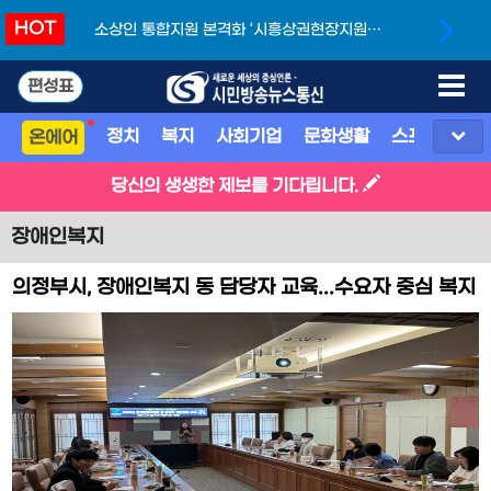
HOT
소상인 통합지원 본격화 ‘시흥상권현장지원단’
개소
편성표
정치
복지
사회기업
문화생활
스포츠
지
온에어
당신의 생생한 제보를 기다립니다.
장애인복지
의정부시, 장애인복지 동 담당자 교육...수요자 중심 복지
서비스 강화