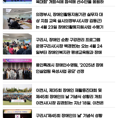
화하는
장애인 복지 평가 대응 역량을 강화하고자
육대회’ 개회식에 참석해 선수단을 응원하
마련했다. 교육을 통해 행정복지센터 및
고 격려했다.경기도장애인체육회 주최로
주민센터 장애인 업무 담당자의 실무 능력
열리는 경기도장애인체육대회는 장애인
의정부시, 장애인활동지원기관 실무자 대
제고와 부서 간 정책 공유 체계
삶의 질 향상과 상호 교류 증진을 위해 매
상 지침 교육 실시의정부시(시장 김동근)
년 개최되고 있다. 올해는 대회는 가평군
는 4월 23일 장애인활동지원사업 수행기
과 가평군장애인체육회가 주관하며, 도내
관 실무자를 대상으로 2025년 지침 개정
31개 시·군에서 약 5000명의 선수가 참
사항을 안내하는 교육을 실시했다.이번 교
구리시, 장애인 순환 구강관리 프로그램
가해 3일간 열띤 경쟁을 펼친다.시는 이번
육은 개정된 지침 중 ‘직장 내 생업과 직접
운영구리시(시장 백경현)는 오는 4월 24
대회
관련된 업무’에 관한 내용을 명확히 전달
일부터 장애인복지관 평생교육팀과 장애
하고, 현장 서비스 제공자 관리와 부정수
인주간보호센터, 좋은누리터 등 시설 장애
급 예방에 실질적인 도움을 주기 위해 마
인들을 대상으로 구강검진 및 교육 서비스
용인특례시 장애인수영팀, ‘2025년 장애
련했다.교육은 ▲2025년도 장애인활동
를 추진한다고 22일 밝혔다.이 사업은 10
인실업팀 육성사업 공모’ 선정
지
여 년 넘게 이어져 온 장애인 및 취약계층
순환 구강관리 프로그램으로, 시설 이용
자, 활동보조인과 보호자를 대상으로 구강
이천시, 제35회 장애인 재활증진대회 및
관리의 중요성을 교육하고 구강건강 예방
제45회 장애인의 날 기념식 성황리 개최
서비
이천시(시장 김경희)는 지난 18일, 이천온
천공원 다목적운동장에서 ‘제35회 이천
시 장애인 재활증진대회 및 제45회 장애
구리시‘제45회 장애인의 날’ 기념식 성황