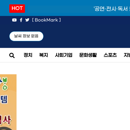
HOT
‘공연·전시·독서
[ BookMark ]
날씨 정보 없음
정치
복지
사회기업
문화생활
스포츠
지