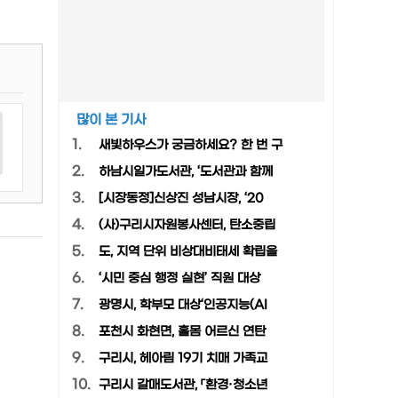
많이 본 기사
1.
새빛하우스가 궁금하세요? 한 번 구
2.
하남시일가도서관, ‘도서관과 함께
3.
[시장동정]신상진 성남시장, ‘20
4.
(사)구리시자원봉사센터, 탄소중립
5.
도, 지역 단위 비상대비태세 확립을
6.
‘시민 중심 행정 실현’ 직원 대상
7.
광명시, 학부모 대상‘인공지능(AI
8.
포천시 화현면, 홀몸 어르신 연탄
9.
구리시, 헤아림 19기 치매 가족교
10.
구리시 갈매도서관, 「환경·청소년