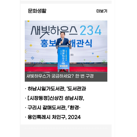
문화생활
더보기
새빛하우스가 궁금하세요? 한 번 구경
·
하남시일가도서관, ‘도서관과
·
[시장동정]신상진 성남시장,
·
구리시 갈매도서관, 「환경·
·
용인특례시 처인구, 2024