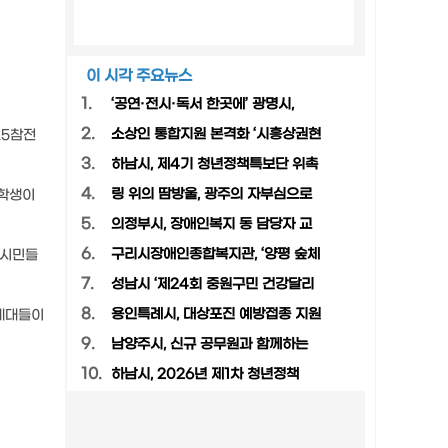
이 시각 주요뉴스
1.
‘공연·전시·독서 한곳에’ 광명시,
2.
소상인 통합지원 본격화 ‘시흥상권현
25참전
3.
하남시, 제4기 청년정책특보단 위촉
4.
링 위의 땀방울, 광주의 자부심으로
 학생이
5.
의정부시, 장애인복지 동 담당자 교
6.
구리시장애인종합복지관, ‘양평 숲체
 시민들
7.
성남시 ‘제24회 중원구민 건강달리
8.
용인특례시, 대상포진 예방접종 지원
세대들이
9.
남양주시, 신규 공무원과 함께하는
10.
하남시, 2026년 제1차 청년정책