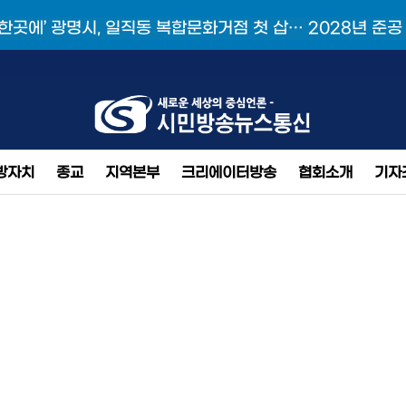
 한곳에’ 광명시, 일직동 복합문화거점 첫 삽… 2028년 준공
방자치
종교
지역본부
크리에이터방송
협회소개
기자