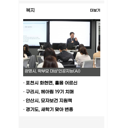
복지
더보기
광명시, 학부모 대상‘인공지능(AI)
·
포천시 화현면, 홀몸 어르신
·
구리시, 헤아림 19기 치매
·
안산시, 모자보건 지원책
·
경기도, 새학기 맞아 변종