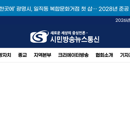
 한곳에’ 광명시, 일직동 복합문화거점 첫 삽… 2028년 준공
2026년
방자치
종교
지역본부
크리에이터방송
협회소개
기자