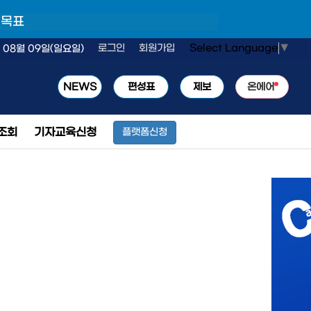
 목표
Select Language
▼
로그인
회원가입
 08월 09일(일요일)
NEWS
편성표
제보
온에어
조회
기자교육신청
플랫폼신청