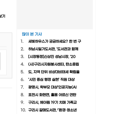
보기
많이 본 기사
1.
새빛하우스가 궁금하세요? 한 번 구
2.
하남시일가도서관, ‘도서관과 함께
3.
[시장동정]신상진 성남시장, ‘20
4.
(사)구리시자원봉사센터, 탄소중립
5.
도, 지역 단위 비상대비태세 확립을
6.
‘시민 중심 행정 실현’ 직원 대상
7.
광명시, 학부모 대상‘인공지능(AI
8.
포천시 화현면, 홀몸 어르신 연탄
9.
구리시, 헤아림 19기 치매 가족교
10.
구리시 갈매도서관, 「환경·청소년