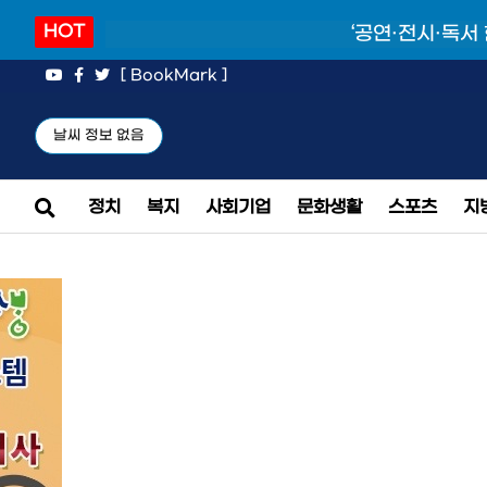
HOT
‘공연·전시·독서
[ BookMark ]
날씨 정보 없음
정치
복지
사회기업
문화생활
스포츠
지