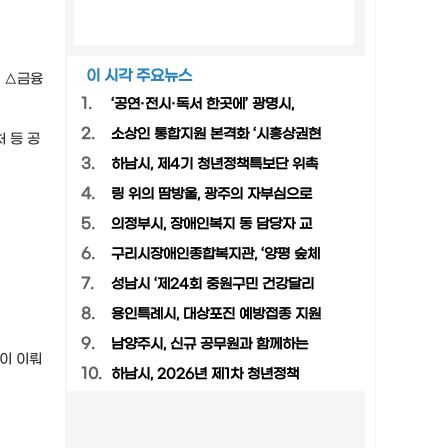
이 시각 주요뉴스
구 △금융
1.
‘공연·전시·독서 한곳에’ 광명시,
2.
소상인 통합지원 본격화 ‘시흥상권현
 등 공
3.
하남시, 제4기 청년정책특보단 위촉
4.
링 위의 땀방울, 광주의 자부심으로
5.
의정부시, 장애인복지 동 담당자 교
6.
구리시장애인종합복지관, ‘양평 숲체
7.
성남시 ‘제24회 중원구민 건강달리
8.
용인특례시, 대상포진 예방접종 지원
9.
남양주시, 신규 공무원과 함께하는
이 이뤄
10.
하남시, 2026년 제1차 청년정책