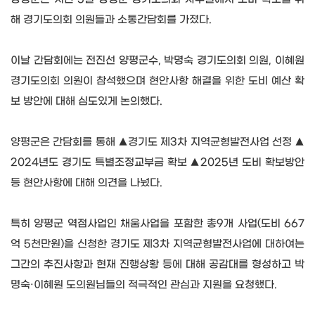
해 경기도의회 의원들과 소통간담회를 가졌다
.
이날 간담회에는 전진선 양평군수
,
박명숙 경기도의회 의원
,
이혜원
경기도의회 의원이 참석했으며 현안사항 해결을 위한 도비 예산 확
보 방안에 대해 심도있게 논의했다
.
양평군은 간담회를 통해 ▲경기도 제
3
차 지역균형발전사업 선정 ▲
2024
년도 경기도 특별조정교부금 확보 ▲
2025
년 도비 확보방안
등 현안사항에 대해 의견을 나눴다
.
특히 양평군 역점사업인 채움사업을 포함한 총
9
개 사업
(
도비
667
억
5
천만원
)
을 신청한 경기도 제
3
차 지역균형발전사업에 대하여는
그간의 추진사항과 현재 진행상황 등에 대해 공감대를 형성하고 박
명숙·이혜원 도의원님들의 적극적인 관심과 지원을 요청했다
.