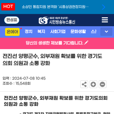
HOT
소상인 통합지원 본격화 ‘시흥상권현장지원단’
개소
편성표
정치
복지
사회기업
문화생활
스포츠
지
온에어
당신의 생생한 제보를 기다립니다.
전진선 양평군수, 외부재원 확보를 위한 경기도
의회 의원과 소통 강화
입력 : 2024-07-08 10:45
조회수 : 15,548회
전진선 양평군수
,
외부재원 확보를 위한 경기도의회
의원과 소통 강화