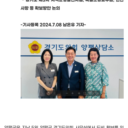
-
경기도 제
3
차 지역균형발전사업
,
특별조정교부금
,
현안
사항 등 확보방안 논의
-기사등록 2024.7.08 남온유 기자-
양평군은 지난
5
일 양평군 경기도의회 사무실에서 도비 확보를 위