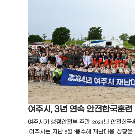
여주시
, 3
년 연속 안전한국훈련
여주시가 행정안전부 주관
년 안전한국
‘2024
여주시는 지난
월
풍수해 재난대응
상황을
5
‘
’