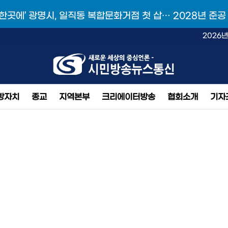
 한곳에’ 광명시, 일직동 복합문화거점 첫 삽… 2028년 준공
2026년
방자치
종교
지역본부
크리에이터방송
협회소개
기자