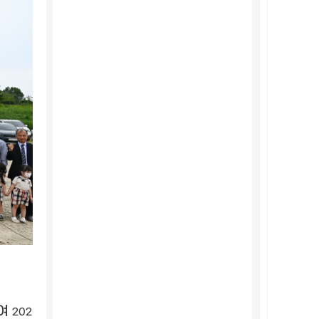
하여
202