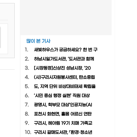
많이 본 기사
1.
새빛하우스가 궁금하세요? 한 번 구
2.
하남시일가도서관, ‘도서관과 함께
3.
[시장동정]신상진 성남시장, ‘20
4.
(사)구리시자원봉사센터, 탄소중립
5.
도, 지역 단위 비상대비태세 확립을
6.
‘시민 중심 행정 실현’ 직원 대상
7.
광명시, 학부모 대상‘인공지능(AI
8.
포천시 화현면, 홀몸 어르신 연탄
9.
구리시, 헤아림 19기 치매 가족교
10.
구리시 갈매도서관, 「환경·청소년