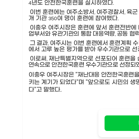
년도 안전한국훈련을 실시하였다
4
.
이번 훈련에는 여주소방서
여주경찰서
육군
,
,
개 기관
여 명이 훈련에 참여했다
350
.
이충우 여주시장은 훈련에 앞서 훈련전반에
업부서와 유관기관의 통합 대응역량
공동 협
,
그 결과
여주시는 이번 훈련에서 훈련계획 수
,
에서 고루 높은 평가를 받아 우수기관으로 
이로써
재난특별지역으로 선포되어 훈련을 
,
연속으로 안전한국훈련 우수기관으로 선정되
이충우 여주시장은
"
재난대응 안전한국훈련을 
키는 계기가 되었다
"
며
"
앞으로도 시민의 생
다
"
고 말했다
.
​​