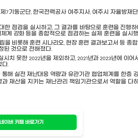
 제
기동군단
한국전력공사 여주지사
여주시 자율방재단
7
,
,
 대한 점검을 실시하고
그 결과를
바탕으로 훈련을 진행하
,
력체계 강화
등을 종합적으로 점검하는 실제 훈련을 실시
립을 비롯해 훈련 시나리오
현장
훈련 결과보고서 등 종
,
선정된
것으로 전해졌다
.
실시치 못한
년을 제외하고
년과
년에 이어
2022
,
2021
2023
었다
.
통해 실전 재난대응 역량과 유관
기관 협업체계를 한층 
명과 재산을 지키는 재난관리 책임기관으로서 역할을 다
네이버 카페 바로가기