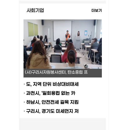
사회기업
더보기
(사)구리시자원봉사센터, 탄소중립 프
·
도, 지역 단위 비상대비태세
·
과천시, ‘일회용컵 없는 카
·
하남시, 안전전세 길목 지킴
·
구리시, 경기도 미세먼지 저