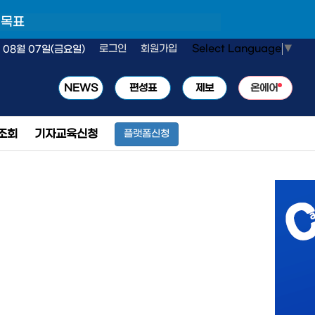
 목표
Select Language
▼
로그인
회원가입
 08월 07일(금요일)
NEWS
편성표
제보
온에어
조회
기자교육신청
플랫폼신청