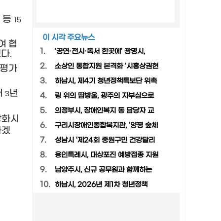
 등
15
이 시각 주요뉴스
여 협
1.
‘공연·전시·독서 한곳에’ 광명시,
했다
.
2.
소상인 통합지원 본격화 ‘시흥상권현
합평가
3.
하남시, 제4기 청년정책특보단 위촉
서
년
3
4.
링 위의 땀방울, 광주의 자부심으로
5.
의정부시, 장애인복지 동 담당자 교
강화시
6.
구리시장애인종합복지관, ‘양평 숲체
하겠
7.
성남시 ‘제24회 중원구민 건강달리
8.
용인특례시, 대상포진 예방접종 지원
9.
남양주시, 신규 공무원과 함께하는
10.
하남시, 2026년 제1차 청년정책