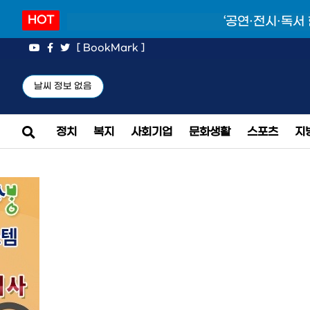
HOT
‘공연·전시·독서
[ BookMark ]
날씨 정보 없음
정치
복지
사회기업
문화생활
스포츠
지