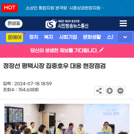
HOT
소상인 통합지원 본격화 ‘시흥상권현장지원단’
개소
편성표
정치
복지
사회기업
문화생활
스포츠
지
온에어
당신의 생생한 제보를 기다립니다.
정장선 평택시장 집중호우 대응 현장점검
입력 : 2024-07-18 18:59
조회수 : 154,638회