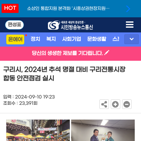
HOT
소상인 통합지원 본격화 ‘시흥상권현장지원단’
개소
편성표
정치
복지
사회기업
문화생활
스포츠
지
온에어
당신의 생생한 제보를 기다립니다.
구리시, 2024년 추석 명절 대비 구리전통시장
합동 안전점검 실시
입력 : 2024-09-10 19:23
조회수 : 23,391회