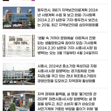
교육원에서 김정운 강사를 초청해 ‘행복의
1,500만 원이 전달됐으며, 관
조건’이라는 주제로 2024년 동두천 시민
동두천시, 제8기 지역보건의료계획 2024
아카데미 1강을 개최한다.이번 강좌에서
년 시행계획 수립 및 보고 완료-기사등록
김정운 강사는 심리학을 기반으로 현대인
2024.2.21 남온유 기자-동두천시 보건소
들이 행복한 삶을 살기 위한 조건은 무엇인
는 20일, 최근 지역보건의료 심의위원회를
지를 쉽고 재미있게 풀어낼 예정이다.사전
통해 제8기(2023∼2026) 지역보건의료
접수는 2월
계획 2차년도(2024년) 시행계획 수립 및
‘생활 속 가까이 문화예술’ 아트독서 진행
보고를 완료했다고 밝혔다.지역보건의료계
되는 생활문화교육 참여자 모집-기사등록
획은 지역의 보건의료서비스 질을 향상시
2024.2.20 남온유 기자-시흥시(시장 임
키고 시민의 건강을 증진하고자 지역보건
병택)는 오는 3월 11일부터 4월 24일까지
법에 의거해 4년마다 지역보건의료계획을
월곶예술공판장 아트독에서 2024년 상반
수립하고 연차별 시행
기 생활문화프로그램인 ‘풍류-희희낙락’을
시흥시, 2024년 중소기업 육성자금 지원
운영한다.올해 상반기 프로그램은 참여자
시흥시(시장 임병택)는 경기침체로 인해
를 배려해 구성하는 데 초점을 두고 ▲플러
자금난을 겪고 있는 관내 제조중소기업의
스펜 수채화 캘리그라피(심화반) ▲전통생
경영안정을 도모하고 지역경제 활성화를
활문화 한국화 수업(책가도, 기와단청) ▲
위해 ‘2024년 중소기업 육성자금 지원’ 신
청룡의 해, 오복과
청을 1월 31일부터 자금 소진 시까지 받는
지역 경제에 활력을, 설 명절 ‘물가안정 관
다.지원 규모는 총 600억 원이다. 기업의
리대책’ 마련시흥시(시장 임병택)는 설 명
운전자금에 한하며, 업체당 융자지원 한도
절을 앞두고, 최근 소비자 물가 상승으로
는 3억 원 이내다. 1~3년 상환조건을 선택
서민가계에 가중된 부담을 줄이기 위해 ‘물
할 수 있고, 대출 금리의 0.5%에서 최대