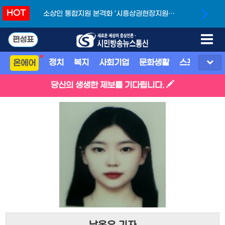
HOT
소상인 통합지원 본격화 ‘시흥상권현장지원단’
개소
편성표
정치
복지
사회기업
문화생활
스포츠
지
온에어
당신의 생생한 제보를 기다립니다.