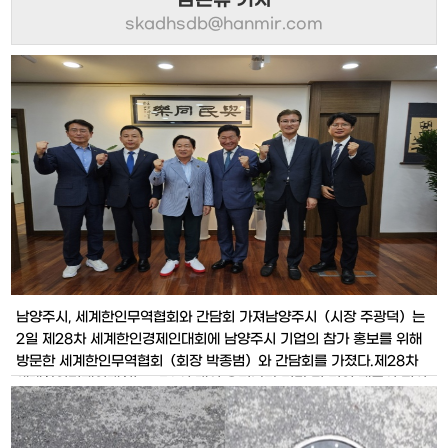
남온유 기자
skadhsdb@hanmir.com
남양주시, 세계한인무역협회와 간담회 가져남양주시（시장 주광덕）는
2일 제28차 세계한인경제인대회에 남양주시 기업의 참가 홍보를 위해
방문한 세계한인무역협회（회장 박종범）와 간담회를 가졌다.제28차
세계한인경제인대회는 350여 개의 우리나라 기관 및 기업 제품이 전시
되는 엑스포（EXPO）로, 유럽 현지 바이어를 비롯해 세계한인무역협
회（월드 옥타） 1,200명의 바이어가 참여하는 비즈니스 교류의 장이