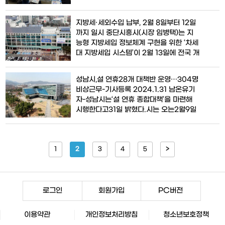
가안정 관리대책’을 마련했다.시는 2월 8
3%(특별금
일까지 물가대책반(3개 반)을 편성, 운영해
지방세·세외수입 납부, 2월 8일부터 12일
명절 성수품 16개 품목의 가격 및 수급 동
까지 일시 중단시흥시(시장 임병택)는 지
향을 관리하고, 가격 및 원산지 표시 이행
능형 지방세입 정보체계 구현을 위한 ‘차세
여부를 점검할 계획이다.불공정 상거래 행
대 지방세입 시스템’이 2월 13일에 전국 개
위도 집중적으로 단속한다. 시는 경기도와
통됨에 따라 전환 기간에 모든 납부 서비스
2월 5일
가 일시 중단된다고 밝혔다.중단 기간은 설
성남시,설 연휴28개 대책반 운영…304명
연휴를 포함한 오는 2월 8일부터 12일까
비상근무-기사등록 2024.1.31 남온유기
지다. 이 기간에는 시스템 이관작업 실시에
자-성남시는‘설 연휴 종합대책’을 마련해
따라 모든 지방세와 세외수입 납부 서비스
시행한다고31일 밝혔다.시는 오는2월9일
가 중단된다.특히 설 연휴 전날인 2월 8일
부터12일까지 나흘간 안전,교통,편의,방역,
은 저녁 6
물가,나눔,공직기강 확립 등7개 분야에28
개 대책반을 편성·운영해 시민의 편안한 명
1
2
절을 지원한다.이 기간,비상근무 인원은
3
4
5
>
304명이다.안전 분야는 도로·상하수도·재
난 재해 대책 상황반이24시간 상황 근무
체계를 유지해 사건
로그인
회원가입
PC버전
이용약관
개인정보처리방침
청소년보호정책