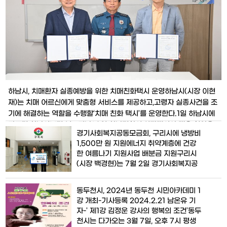
하남시, 치매환자 실종예방을 위한 치매친화택시 운영​하남시(시장 이현
재)는 치매 어르신에게 맞춤형 서비스를 제공하고,고령자 실종사건을 조
기에 해결하는 역할을 수행할‘치매 친화 택시’를 운영한다.1일 하남시에
따르면 하남시보건소는 지난28일 하남경찰서,신장택시와 맺은 협약을
경기사회복지공동모금회, 구리시에 냉방비
바탕으로 치매 어르신의 안전을 위한‘치매 친화 택시’운영을 본격화한
1,500만 원 지원에너지 취약계층에 건강
다.‘치매 친화 택시’는 치매 파트너로 등록된 택시기사가 치매에 대한 기
한 여름나기 지원사업 배분금 지원구리시
본적인 이해를 바탕
(시장 백경현)는 7월 2일 경기사회복지공
동모금회 북부 사업본부(본부장 이경아)로
부터 여름나기 지원금 1,500만 원을 전달
동두천시, 2024년 동두천 시민아카데미 1
받았다.‘건강한 여름나기 지원사업’은 경기
강 개최-기사등록 2024.2.21 남온유 기
사회복지공동모금회 북부사업소에서 경기
자-' 제1강 김정운 강사의 행복의 조건’동두
북부 10개 시·군의 저소득층 가구에 냉방
천시는 다가오는 3월 7일, 오후 7시 평생
비를 지원하는 사업으로, 구리시에는