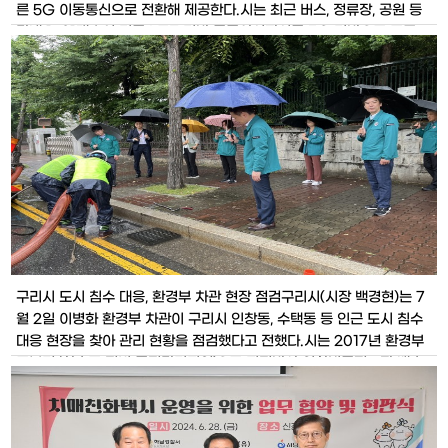
른 5G 이동통신으로 전환해 제공한다.시는 최근 버스, 정류장, 공원 등
관내 1381개소의 기존 LTE 기반 공공와이파이를 5G 기반으로 모두
전환하는 사업을 완료했다.이번 조치로 공공와이파이 속도가 기존보다
약 4배 이상(300∼400Mbps) 빨라져 시민들이 버스 정류장이나 달
리
​구리시 도시 침수 대응, 환경부 차관 현장 점검​구리시(시장 백경현)는 7
월 2일 이병화 환경부 차관이 구리시 인창동, 수택동 등 인근 도시 침수
대응 현장을 찾아 관리 현황을 점검했다고 전했다.시는 2017년 환경부
로부터 ‘하수도 정비 중점관리지역’으로 지정받아 인창빗물펌프장 배수
유역의 침수 예방을 위해 2021년까지 총사업비 157억 원을 투입, 하수
관로 확장공사 및 인창빗물펌프장 증설공사를 시행한 바 있다.또한 202
1