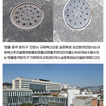
다.해당 대회는 △전시회 △음악
‘맨홀 충격 방지구’ 안양시 규제혁신으로 실증특례 승인받아안양시는규
제혁신추진을통해함몰된맨홀과맨홀주변의단차를신속하게보수할수있
는‘맨홀충격방지구’가정부의규제샌드박스실증특례승인을받게됐다고3
일밝혔다.규제샌드박스실증특례는새로운제품이나서비스를일정조건에
서시장에우선출시해시험・검증할수있도록현행규제의전부나일부를면
제혹은유예하는정부제도다.상하수도,전기등관리에필수적인맨홀은반복
적인충격에의해도로포장면과높이차이가발생하기때문에설치이후에도
주기적인보수가필요하다.