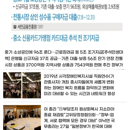
중기·소상공인에 96조 푼다…근로장려금 등 5조 조기지급[추석민생대
책] 은행들 신규자금 37조 공급…기존 대출·보증 56조 만기 연장 전통
시장 상품권 3700억원·지역사랑 상품권 7543억원 판매 추진 정부가
추석 전후로 중소기업·소상공인에 전년보다 10조원이 증가한 96조원을
2019년 시각장애인복지시설 직원연수(기
지원한다. 또 서민가계 지원을 위해 470만 가구에 5조원으로 대폭 학
관종사자) 개최 종사자들에게 새롭게 변화
대된 근로·자녀장학금을 추석 전에 조기 지급
하는 장애인 복지 흐름을 파악하고 변화에
미리 대비할 수 있는 시간과 네트워크 형성
을 통한 협업 확대, 보다 효율적인 업무 수
행 능력을 갖춘 실무자 양성에 중점을 두고
이 총리 “日부당조치 원상회복시 지소미아
진행될 예정이다. 사단법인 한국시각장애
종료 재검토”고위당정청협의회…“정부-업
인연합회(회장 홍순봉)와 한국시각장애인
계, 서로 협력해 모든 경우 대비” 이낙연 국
복지관협의회(회장 김일근)가 전국의 시각
무총리는 27일 “일본정부가 한국에 대해
장애인복지시설 기관종사자들을 대상으로