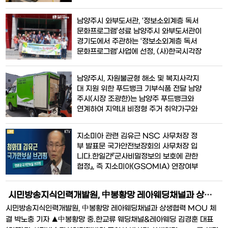
취했던 부당한 조치들을 원상회복하면 우
연수를 실시한다. 8월 29일(
리는 한일군사비밀정보보호협정
남양주시 와부도서관, ‘정보소외계층 독서
(GSOMIA) 종료를 재검토할 수 있다”고
문화프로그램’성료 남양주시 와부도서관이
밝혔다.이 총리는 이날 서울 삼청동 국무총
경기도에서 주관하는 ‘정보소외계층 독서
리 공관에서 열린 고위당정청협의회에서
문화프로그램’사업에 선정, (사)한국시각장
“내일부터 일본 정부가 우리를 백색국가에
애인연합회 경기도지부 남양주시지회(이
서
하 시각장애인연합회) 시각장애인을 대상
남양주시, 자원불균형 해소 및 복지사각지
으로 찾아가는 독서문화 프로그램을 성공
대 지원 위한 푸드뱅크 기부식품 전달 남양
적으로 마쳤다. 이번 프로그램은 지난 6월
주시(시장 조광한)는 남양주 푸드뱅크와
부터 8월 27일까지 12회차에 걸쳐 진행됐
연계하여 지역내 비정형 주거 취약가구와
으며, 한국독서지도연구회협동조합 조현숙
복지사각지대 가정에 기부식품을 전달했
전문강사가 금곡동에 소재한
다. 시에 따르면, 이번 전달은 남양주 푸드
지소미아 관련 김유근 NSC 사무처장 정
뱅크와 연계 협력 사업으로 지난 2일부터
부 발표문 국가안전보장회의 사무처장 입
23일까지 오뚜기 선물세트 120박스와 한
니다.한일간『군사비밀정보의 보호에 관한
돈 돼지고기 2kg, 223팩을 지원받아 폭
협정』, 즉 지소미아(GSOMIA) 연장여부
염 등 위기 대처에 취약한 비정형 비닐하우
에 관한 정부의 결정에 대해 말씀드리겠습
스 거주 가
니다.정부는 한일간『군사비밀정보의 보호
시민방송지식인력개발원, 中봉황망 레아웨딩채널과 상생협력 MOU 체결
에 관한 협정(GSOMIA)』을 종료하기로
결정하였으며, 협정의 근거에 따라 연장 통
시민방송지식인력개발원, 中봉황망 레아웨딩채널과 상생협력 MOU 체
보시한 내에 외교경로를 통하여 일본정부
결 박노충 기자 ▲中봉황망 중.한교류 웨딩채널&레아웨딩 김경훈 대표
에 이를 통보할 예정