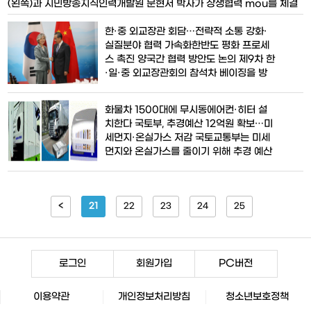
(왼쪽)과 시민방송지식인력개발원 문현서 박사가 상생협력 mou를 체결
했다. ins[id^=aswift] {z-index:2147483645 !important;} [서
한·중 외교장관 회담…전략적 소통 강화·
울=내외뉴스통신] 박노충 기
실질분야 협력 가속화한반도 평화 프로세
스 촉진 양국간 협력 방안도 논의 제9차 한
·일·중 외교장관회의 참석차 베이징을 방
문중인 강경화 외교부장관은 20일 오후
왕이(王毅) 중국 국무위원 겸 외교부장과
화물차 1500대에 무시동에어컨·히터 설
회담을 갖고, 한·중 관계와 한·일·중 3국협
치한다 국토부, 추경예산 12억원 확보…미
력 및 한반도·지역 정세 등 상호 관심사에
세먼지·온실가스 저감 국토교통부는 미세
대해 심도 있는 의견을 교환했다고 외교부
먼지와 온실가스를 줄이기 위해 추경 예산
가 밝혔다.20일 오후중국
으로 화물차 1500대에 대해 무시동에어컨
·히터 설치를 추가 지원한다고 20일 밝혔
다.무시동에어컨·히터는 화물차 시동을 걸
<
21
지 않고도 냉·난방이 가능한 장치로 상·하
22
23
24
25
차 대기 중 또는 야간 휴식 중 공회전으로
발생하는 미세먼지를 줄이고 연료
로그인
회원가입
PC버전
이용약관
개인정보처리방침
청소년보호정책