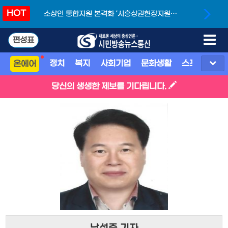
HOT
소상인 통합지원 본격화 ‘시흥상권현장지원단’
개소
편성표
정치
복지
사회기업
문화생활
스포츠
지
온에어
당신의 생생한 제보를 기다립니다.