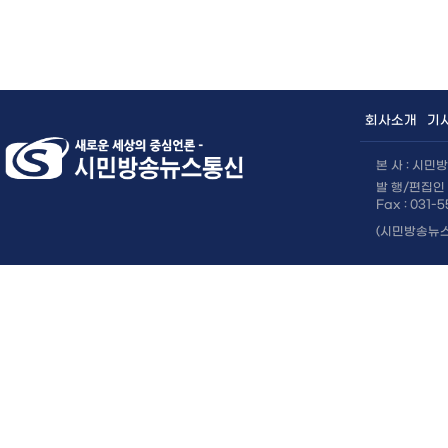
×
회사소개
기
본 사 : 시
발 행/편집인 
Fax : 031-
(시민방송뉴스