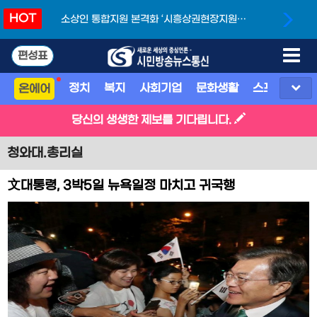
HOT
소상인 통합지원 본격화 ‘시흥상권현장지원단’
개소
편성표
정치
복지
사회기업
문화생활
스포츠
지
온에어
당신의 생생한 제보를 기다립니다.
청와대.총리실
文대통령, 3박5일 뉴욕일정 마치고 귀국행