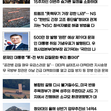
2만4133원이었다. 문 대통령의 재산은
15주차인 이번주 숨가쁜 일정을 소화하며
2016년 19대 국회의원 퇴직 당시 15억7
국내외 현안 전반에 걸친 국정 메시지를
00만원이었으나, 대통령 취임 후 한 재산
내놓는다.14일 청와대에 따르면 문 대통
트럼프 “美핵무기 가장 강한 나라”… NS
신고에서는 18억2200만원으로 3
령은 이날 오후 경내에서 조지프 던포드
C “한반도 긴장 고조 중단을”청와대 관계
미국 합참의장을 만나 한반도 현안을 논의
자는 “NSC 참석자별로 해결 방법을 다
한다. 오는 15일에는 취임 후 처음으로 광
쏟아내고 토론했다”고 전했다. 그러나 국
복절 경축식에 참석해 경축사를 하고, 17
지전 발생 시 전면전으로 번지는 것을 막
500만 장 발행 '완판' 예상 제19대 문재
일에는 취임 100일을 맞아 청와대
을 남북 간 군사 핫라인조차 없는데다, 북
인 대통령 취임 기념우표가 발행된다. 우
한을 설득할 수 있는 중국과의 외교관계도
정사업본부(본부장 김기덕)는 ‘국민의 나
사드(고고도미사일방어체계) 임시 배치
라, 정의로운 대한민국’을 염원하는 온 국
문재인 대통령 “軍-전 부처 갑질문화 뿌리 뽑아야”
결정으로 더 악화해 우리 정부로선 군사
민의 기대를 담은 ‘제19대 대통령 취임’ 기
“공관병 갑질 매우 유감스러운 일”… 대대적 실태조사-대책마련 지시송영
충돌을 제어할 전술 카드를 찾기가 쉽지
념우표를 취임 100일째가 되는 오는 17
무 국방부 장관은 이날 긴급 대책회의를 열고 갑질 방지 등 장병 인권 문제
일 발행한다고 밝혔다.이번에 발행되는 우
해결 방안을 논의했다. 송 장관은 이번 갑질 사건의 피해자인 공관병뿐 아
표는 기념우표 500만장, 소형시트 50만
니라 병력의 사적 동원 현황을 파악하고 갑질 방지 대책 마련을 지시한 것
장, 기념우표첩 2만부이다. 우표가격은 3
봉합된 갈등 다시 불거질수도..미국 반응
으로 알려졌다.문재인 대통령은 박찬주 육군 제2작전사령관 부부의 ‘공관
30원, 소형시트는 420원,
주목정부가 경북 성주의 주한미군 사드 기
병 갑질’ 사건과 관련해 “군 최고 통수권자
지에서 진행해온 소규모 환경영향평가 대
신 일반 환경영향평가를 하겠다고 28일
공식 발표한데 대해 미국은 사드의 연내
청와대의 올해 상반기 업무추진비 14억4