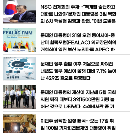
위협이 심각해졌다는 공감대가 형성돼서
다. 그 동안 한미는 한국 정부의 대외 약속
NSC 전체회의 주재…“핵개발 중단하고
성격인 미사일 지침으로 한국이 일정한 성
대화로 나와야”문재인 대통령은 3일 북한
능 이상의 미사일을 보유하지 않도록 제한
의 6차 핵실험 감행과 관련, “이번 도발은
해 왔다. 동북아시아 지역의 군비 경쟁을
유엔 안보리 결의의 명백한 위반일 뿐만
걱정한 미국의 전략적 판단에서였다. 그러
아니라 국제 평화와 안전에 대한 매우 심
문재인 대통령이 31일 오전 동아시아-중
나 이제 우리 군이 유사시 북한 도발에 대
각한 도전으로서 강력히 규탄한다”며 “참
남미 협력포럼(FEALAC) 외교장관회의
으로 실망스럽고 분노하지 않을 수 없
개회식이 열린 부산 누리마루 APEC 하
다”고 말했다. 문 대통령은 이날 오후 북한
우스에서 축사를 하고 있다.
의 핵실험 직후 청와대에서 열린 국가안전
문재인 정부 출범 이후 처음으로 짜여진
보장회의(NSC) 전체회의를 주재하면서
내년도 정부 예산이 올해 대비 7.1% 늘어
“
난 429조 원으로 확정됐다
문재인 대통령의 재산이 지난해 5월 국회
의원 퇴직 때보다 3억1500만원 가량 늘
어난 것으로 나타났다. 수석비서관 중 가
장 재산 신고액수가 적은 사람은 하승창
사회혁신수석으로 3억1000만원을 신고
이번주 굵직한 일정 빼곡···오는 17일 취
했다. 대 참모진의 평균 재산은 19억789
임 100일 기자회견문재인 대통령이 취임