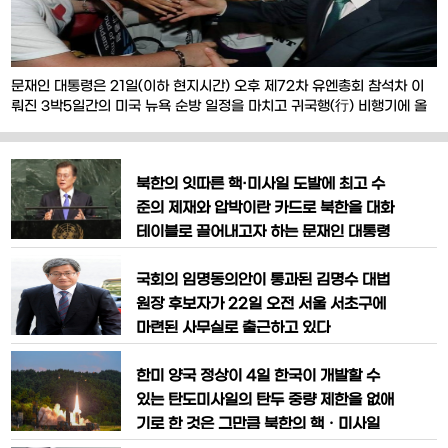
문재인 대통령은 21일(이하 현지시간) 오후 제72차 유엔총회 참석차 이
뤄진 3박5일간의 미국 뉴욕 순방 일정을 마치고 귀국행(行) 비행기에 올
랐다.문 대통령은 이날 오후 김정숙 여사와 함께 뉴욕 JFK국제공항에서
조태열 유엔 주재 한국대사와 김기환 뉴욕총영사 내외 등의 환송을 받고
전용기에 탑승했다.지난 18일 뉴욕에 안착한 문 대통령은 이번 순방 중 유
북한의 잇따른 핵·미사일 도발에 최고 수
엔총회 기조연설(21일) 등을 통해 무엇보다
준의 제재와 압박이란 카드로 북한을 대화
테이블로 끌어내고자 하는 문재인 대통령
의 구상이 새로운 계기를 맞은 것으로 보
인다.최대의 다자외교 무대인 유엔총회에
국회의 임명동의안이 통과된 김명수 대법
데뷔해 '촛불민심'에 의한 정권교체가 이
원장 후보자가 22일 오전 서울 서초구에
뤄졌음을 알리고 '4강 외교'의 틀에서 벗
마련된 사무실로 출근하고 있다
어나 각국 정상을 만나 교류·협력의 폭을
넓혔다.특히 미국·일본 등 우방과 북핵 문
한미 양국 정상이 4일 한국이 개발할 수
제 대응 과정에서 최고의 제재와 압박을
있는 탄도미사일의 탄두 중량 제한을 없애
위
기로 한 것은 그만큼 북한의 핵ㆍ미사일