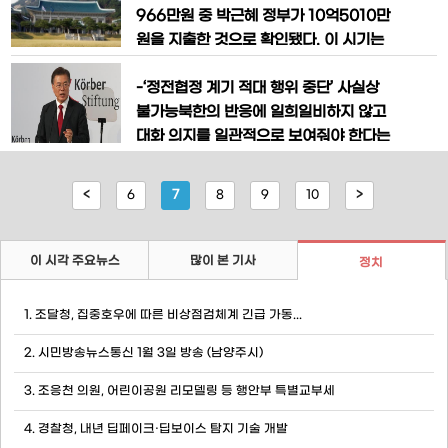
작전 배치라는 박근혜 정부 시절 한미간
966만원 중 박근혜 정부가 10억5010만
합의를 공식 변경한 것으로 받아들일 공산
원을 지출한 것으로 확인됐다. 이 시기는
이 커 보인다. 일반 환경영향평가에 대해
박 전 대통령이 직무정지된 기간이다. 주
통상 1년 이상의 시간이 걸릴 것으로 알려
요 인사 초청행사비는 전체 지출의 41.
-‘정전협정 계기 적대 행위 중단’ 사실상
진 가운데 추후 진행 상황에 따라 그 기간
3%를 차지했다. 장한어머니 수상자, 국
불가능북한의 반응에 일희일비하지 않고
이
가유공자 유족, 소방대원 등을 초청한 행
대화 의지를 일관적으로 보여줘야 한다는
사다. 5ㆍ18 민주화운동 희생자 추모제
의견도 있다. 김용현 동국대 북한학과 교
등 각종 행사나 주요 인사에 경ㆍ조화를
수는 “(미사일 발사) 징후는 미국에서 나
<
6
7
8
9
10
>
보내고, 청와대 방문객 등에 증정할 기념
오는 첩보 수준”이라며 “북한이 27일 전
후로 한미연합군사훈련 중단 문제를 역제
안할 가능성이 있다”고 내다봤다. 이어 “흡
이 시각 주요뉴스
많이 본 기사
정치
수통일과 북한 체제 붕괴 시도는 없다는
베를린 구상의 기조 아래 임기 초 남북
1. 조달청, 집중호우에 따른 비상점검체계 긴급 가동...
2. 시민방송뉴스통신 1월 3일 방송 (남양주시)
3. 조응천 의원, 어린이공원 리모델링 등 행안부 특별교부세
4. 경찰청, 내년 딥페이크·딥보이스 탐지 기술 개발