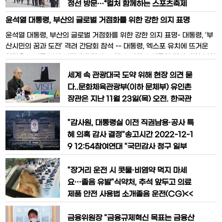
정선 방문…“컬처 함께하는 스포츠축제
만들겠다”-2023.1.16 남성준 기자유인
윤석열 대통령, 부산의 글로벌 거점화를 위한 강한 의지 표명
촌 문화체육관광부 장관이 지난 12일 ‘20
윤석열 대통령, 부산의 글로벌 거점화를 위한 강한 의지 표명- 대통령, ‘부
24 강원동계청소년올림픽(강원202
산시민의 꿈과 도전’ 격려 간담회 참석 -- 대통령, 엑스포 유치에 뜨거운
4)’을 개최하는 횡성과 평창, 정선의 경기
열망을 보여준 부산 시민에게 감사 -- 정부, 가덕도 신공항 적기 개항·북항
장과 선수촌을 찾아가 대회 막바지 준비상
재개발 등 부산을 남부권 혁신 거점으로 발전시키기 위한 방안 밝혀 -윤석
황을 점검했다.유 장관은 이날 스키와 스
세계 속 관광대국 도약 위해 현장 의견 묻
열 대통령은 지난(12.6,수) 부산항국제전시컨벤션센터에서 엑스포 유치를
노보드 8개 종목이 열리는 횡성의 웰리힐
다..​문화체육관광부(이하 문체부) 유인촌
위해 노력해 준 시민
장관은 지난 11월 23일(목) 오전, 한국관
광공사 서울센터에서 관광업계 관계자를
만나 현장 의견을 들었다. 이번간담회에서
"감사원, 대통령실 이전 직권남용·공사 특
는 인바운드 혁신 벤처기업,케이(K)-관광
혜 의혹 감사 결정"송고시간 2022-12-1
콘텐츠 업체,지역관광추진조직(DMO)관
9 12:54참여연대 "국민감사 청구 일부
계자 등이 참석한 가운데 케이(K)-콘텐츠
인용…예산 낭비 의혹 등은 제외"용산 대
와 지역관광을 활용한 외래객2천만 시대
통령실[연합뉴스 자료사진]감사원이 대통
"장거리 운전 시 콧물·비염약 먹지 마세
달성 당면과제를 모색했다.​출처:문화
령실·관저 이전을 결정하는 과정에서 직
요…졸음 유발"식약처, 추석 앞두고 의료
권남용 등 불법행위가 있었는지 감사하기
제품 안전 사용법 소개졸음 운전(CG)<<
로 했다) 박규리 기자 =고 참여연대가 19
연합뉴스TV 캡처>>추석 연휴에 장시간·
일 밝혔다.참여연대에 따르면 감사원은 1
장거리 운전을 해야 한다면 항히스타민제
금융위원장 "금융규제혁신 목표는 금융산