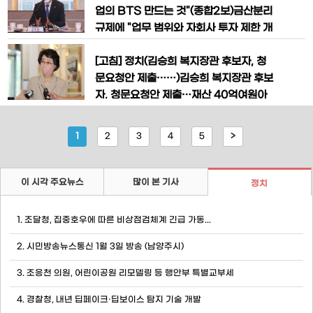
4일 국민감사청구심사위원회를 열고 참
와 같은 알레르기성 비염약은 먹지 않는
업의 BTS 만드는 것"(종합2보)금산분리
여
게 좋겠다. 복용 후 졸음이나 진정 작용 등
규제에 "업무 범위와 자회사 투자 제한 개
이 나타날 수 있기 때문이다.야외 활동을
선 우선 검토" "가상자산·조각투자 규율
앞두고 진드기 기피제를 구매할 때는 외부
체제 정립…자본시장에 대체거래소 도입"
[고침] 정치(김승희 복지장관 후보자, 청
용기에 '의약외품'
"'일본보다 규제 혁신 늦다' 지적 나와…속
문요청안 제출……)김승희 복지장관 후보
도감 있게 추진"김주현 금융위원장, 금융
자, 청문요청안 제출…재산 40억여원아
규제혁신회의 출범식 참석김주현 금융위
파트 2채, 상가·임야·전답 등 가족 보유 신
원회 위원장이 19일 오전 서울 중구 은행
고尹 대통령 "보건의료분야 오랜 업무…
1
2
3
4
5
>
회관에서 열린 금융규제혁신회의 출범식
보건복지정책 적임자"출근 소감 말하는
에서
김승희 보건복지부 장관 후보자남성준 기
자 = 김승희 보건복지부 장관 후보자가 3
이 시각 주요뉴스
많이 본 기사
정치
0일 오후 서울 서대문구 국민연금공단 충
정로 사옥에 마련된 인사청문회 준비 사무
1. 조달청, 집중호우에 따른 비상점검체계 긴급 가동...
실로 출
2. 시민방송뉴스통신 1월 3일 방송 (남양주시)
3. 조응천 의원, 어린이공원 리모델링 등 행안부 특별교부세
4. 경찰청, 내년 딥페이크·딥보이스 탐지 기술 개발