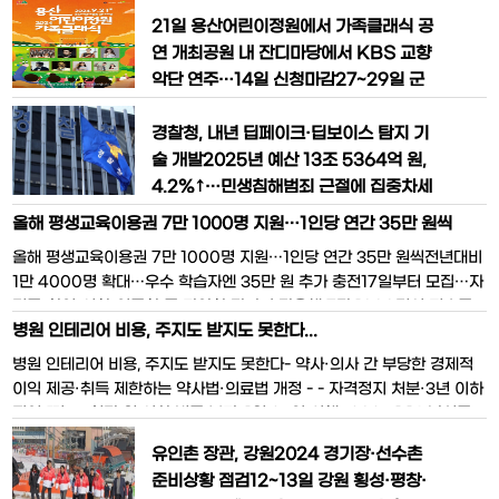
연방준비제도(Fed)가 19일 새벽(한국시
생태계 조망국내외 30개 투자사 초청해
간) 정책금리 인하를 결정한 것과 관련, 최
일대일 상담…오디션 배틀필드도문화체
21일 용산어린이정원에서 가족클래식 공
상목 경제부총리 겸 기획재정부 장관은
육관광부는 한국콘텐츠진흥원과 함께 국
연 개최공원 내 잔디마당에서 KBS 교향
“미
내 우수 콘텐츠 창업 초기기업의 세계 진
악단 연주…14일 신청마감27~29일 군
출을 지원하기 위해 오는 26일과 27일
문화 페스타·10월 초 아트페스티벌도 열
공간와디즈(서울 성동구)에서 ‘2024 스
려국토교통부는 오는 21일 저녁 용산 주
경찰청, 내년 딥페이크·딥보이스 탐지 기
타트업콘(Startup:CON)’을 개최한
한미군기지 반환부지를 활용해 개방한 용
술 개발2025년 예산 13조 5364억 원,
산어린이정원 잔디마당에서 ‘용산어린이
4.2%↑…민생침해범죄 근절에 집중차세
정원 가족클래식’을 개최한다고 20일 밝
대 외근조끼 도입 등 장비 고품질화…조직
올해 평생교육이용권 7만 1000명 지원…1인당 연간 35만 원씩
혔다.이번 행사는 KBS 교향악단과 함께
범죄 특별신고보상금 신설경찰청은 내년
올해 평생교육이용권 7만 1000명 지원…1인당 연간 35만 원씩전년대비
클래식을 접하기 어려운 어린이들도 쉽게
에 딥페이크·딥보이스 등 허위조작 콘텐
1만 4000명 확대…우수 학습자엔 35만 원 추가 충전17일부터 모집…자
즐기면서 온
츠를 탐지할 수 있는 딥러닝 기술을 개발
격증·창업·어학·인문학 등 다양한 강좌 수강올해 7만 1000명의 저소득
한다. 현재 활용하는 허위영상물 탐지 기
병원 인테리어 비용, 주지도 받지도 못한다...
층 성인을 대상으로 1명당 연간 35만 원(우수이용자 35만 원 추가)씩 모
술의 고도화도 추진한다.또, 법적 요건을
두 240억 원의 평생교육이용권을 지원한다.교육부와 국가평생교육진흥
병원 인테리어 비용, 주지도 받지도 못한다- 약사·의사 간 부당한 경제적
충족한 경찰착용기록장치를 도입하고 실
원은 오는 17일부터 다음 달 5일까지 올
이익 제공·취득 제한하는 약사법·의료법 개정 - - 자격정지 처분·3년 이하
감형 가상
징역 또는 3천만 원 이하 벌금 부과, 1월 23일 시행 -2023.1.16 남성준
기자병원지원금 등 부당한 경제적 이익을 제공·수수하거나 알선·중개하는
유인촌 장관, 강원2024 경기장·선수촌
행위에 대해 자격정지 처분과 3년 이하의 징역 또는 3천만 원 이하의 벌
준비상황 점검12~13일 강원 횡성·평창·
금을 부과할 수 있도록