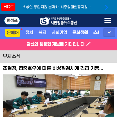
HOT
소상인 통합지원 본격화 ‘시흥상권현장지원단’
개소
편성표
정치
복지
사회기업
문화생활
스포츠
지
온에어
당신의 생생한 제보를 기다립니다.
부처소식
조달청, 집중호우에 따른 비상점검체계 긴급 가동...