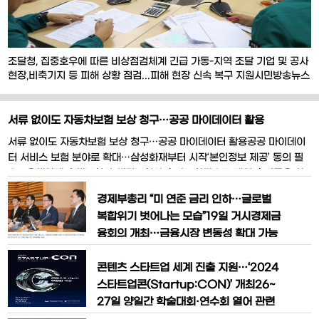
조달청, 집중호우에 따른 비상점검체계 긴급 가동-지역 조달 기업 및 공사
현장,비축기지 등 피해 상황 점검...피해 현장 신속 복구 지원시민방송뉴스
통신 = 남성준 기자조달청(청장 임기근)은주말동안의 집중호우와 관련하
여비상점검체계를가동하고,23일‘집중호우 피해상황 긴급점검회의’를 개
최했다.조달청은21일부터 주말동안 즉시 비상연락체계를 가동하여지방청
서류 없이도 자동차보험 보상 청구…공공 마이데이터 활용
사및 전국 비축기지,조달청이 관리하는36개공사현장의피해
서류 없이도 자동차보험 보상 청구…공공 마이데이터 활용공공 마이데이
터 서비스 보험 분야로 확대…삼성화재부터 시작‘본인정보 제공’ 동의 필
요…올해안에 손해보험사·생명보험사 추가# 차량으로 매일 출퇴근을 하
던 ㄱ씨는 며칠 전 발생한 접촉사고로 일이 손에 잡히지 않았다. 보험사에
경제부총리 “미 연준 금리 인하…글로벌
연락해 보험을 접수했지만 이후 여러 서류를 준비해야 한다는 이야기를
복합위기 벗어나는 모습”19일 거시경제금
들었기 때문이다.9월부터 자동차 사고 보상 청구 과정에서
융회의 개최…금융시장 변동성 확대 가능
성 상존24시간 합동 점검 체계 지속 가
동…변동성 클 경우 시장안정 조치 신속
콘텐츠 스타트업 세계 진출 지원…‘2024
시행리스크 요인도 철저 관리…가계부채
스타트업콘(Startup:CON)’ 개최26~
급증 시 추가적 관리수단 적기에 시행미국
27일 양일간 학술대회·연수회 열어 관련