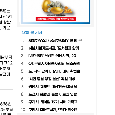
병택)는
 간 협
년 상반
한 가운
많이 본 기사
1.
새빛하우스가 궁금하세요? 한 번 구
2.
하남시일가도서관, ‘도서관과 함께
3.
[시장동정]신상진 성남시장, ‘20
개발부담
다고 12
4.
(사)구리시자원봉사센터, 탄소중립
 배분하
5.
도, 지역 단위 비상대비태세 확립을
 발전에
6.
‘시민 중심 행정 실현’ 직원 대상
7.
광명시, 학부모 대상‘인공지능(AI
8.
포천시 화현면, 홀몸 어르신 연탄
9.
구리시, 헤아림 19기 치매 가족교
636번
 2일부터
10.
구리시 갈매도서관, 「환경·청소년