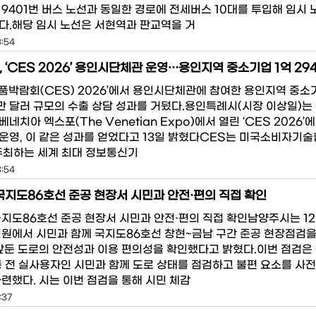
 9401번 버스 노선과 동일한 경로에 전세버스 10대를 투입해 임시
다.해당 임시 노선은 서현역과 판교역을 거
3:54
품박람회(CES) 2026’에서 용인시단체관에 참여한 용인지역 중
4만 달러 규모의 수출 상담 성과를 거뒀다.용인특례시(시장 이상일)는
네치아 엑스포(The Venetian Expo)에서 열린 ‘CES 2026’
운영, 이 같은 성과를 얻었다고 13일 밝혔다CES는 미국소비자기
 주최하는 세계 최대 정보통신기
3:54
국지도86호선 준공 현장서 시민과 안전·편의 직접 확인
국지도86호선 준공 현장서 시민과 안전·편의 직접 확인남양주시는 12
일원에서 시민과 함께 국지도86호선 창현~금남 구간 준공 현장점검
 앞둔 도로의 안전성과 이용 편의성을 확인했다고 밝혔다.이번 점검은
통 전 실사용자인 시민과 함께 도로 상태를 점검하고 불편 요소를 사
마련했다. 시는 이번 점검을 통해 시민 체감
:37