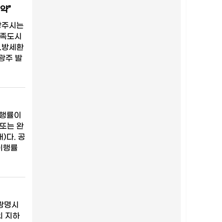
약”
”광주시는
자족도시
.방세환
광주 발
이행률이
 또는 완
)다. 공
·이행률
광명시
의 지하