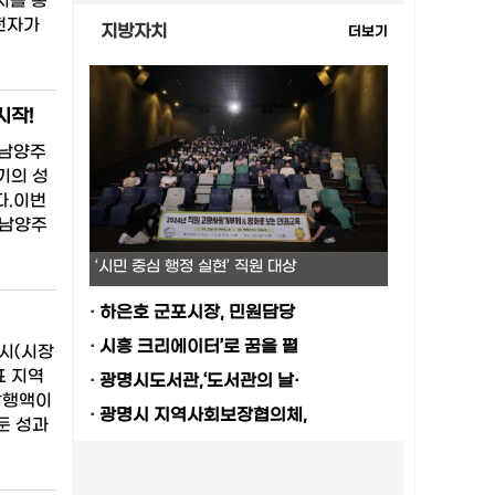
치를 통
전자가
지방자치
더보기
시작!
​남양주
기의 성
다.이번
 남양주
‘시민 중심 행정 실현’ 직원 대상
·
하은호 군포시장, 민원담당
·
시흥 크리에이터’로 꿈을 펼
명시(시장
표 지역
·
광명시도서관,‘도서관의 날·
발행액이
·
광명시 지역사회보장협의체,
거둔 성과