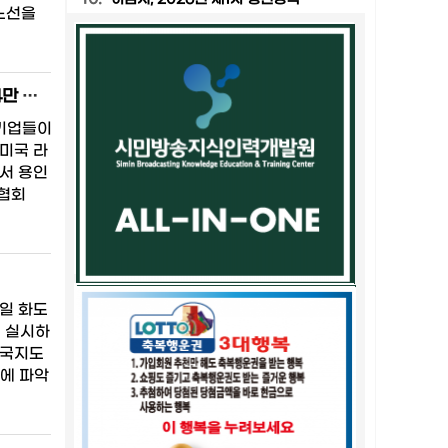
 노선을
용인특례시, ‘CES 2026’ 용인시단체관 운영…용인지역 중소기업 1억 294만 달러 역대 최대 수출 상담 성과
소기업들이
 미국 라
에서 용인
술협회
일 화도
을 실시하
 국지도
전에 파악