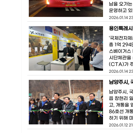
남을 오가는
운영하고 있
2026.01.14 2
‘국제전자제
총 1억 29
스베이거스 베
시단체관을 
(CTA)가
2026.01.14 2
남양주시, 
남양주시, 
읍 창현리 
고, 개통을
86호선 개
하기 위해 
2026.01.12 21