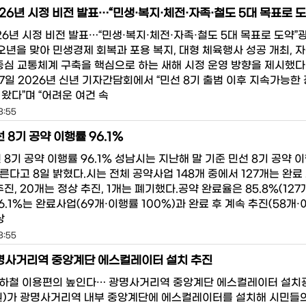
026년 시정 비전 발표…“민생·복지·체전·자족·철도 5대 목표로 도
26년 시정 비전 발표…“민생·복지·체전·자족·철도 5대 목표로 도약
병오년을 맞아 민생경제 회복과 포용 복지, 대형 체육행사 성공 개최, 
 중심 교통체계 구축을 핵심으로 하는 새해 시정 운영 방향을 제시했다
7일 2026년 신년 기자간담회에서 “민선 8기 출범 이후 지속가능한 
왔다”며 “어려운 여건 속
3:55
 8기 공약 이행률 96.1%
 8기 공약 이행률 96.1% 성남시는 지난해 말 기준 민선 8기 공약 
이른다고 8일 밝혔다.시는 전체 공약사업 148개 중에서 127개는 완료
추진, 20개는 정상 추진, 1개는 폐기했다.공약 완료율은 85.8%(127개
6.1%는 완료사업(69개·이행률 100%)과 완료 후 계속 추진(58개
상
3:55
광명사거리역 중앙계단 에스컬레이터 설치 추진
하철 이용편의 높인다… 광명사거리역 중앙계단 에스컬레이터 설치
원)가 광명사거리역 내부 중앙계단에 에스컬레이터를 설치해 시민들