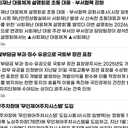
회재난 대응체계 설명회로 초동 대응ㆍ부서협력 강화
회재난 대응체계 설명회로 초동 대응ㆍ부서협력 강화시흥시(시장 임
9일 시청 재난안전상황실에서 사회재난 발생 시 신속한 초동대응과 부서
화를 위한 ‘사회재난 대응체계 설명회’를 열었다.이번 설명회는 2026
령으로 변경된 사회재난 대응 주관 부서의 부서장과 담당팀장이 참석
.설명회에서는 ▲사회재난 대응체계 ▲사회재난
:36
발부담금 부과·징수 유공으로 국토부 장관 표창
발부담금 부과·징수 유공으로 국토부 장관 표창광주시는 2025년도 
수 업무 유공을 인정받아 지난달 31일 국토교통부 장관 표창을 수상했
이번 표창은 토지 개발로 발생하는 개발이익을 환수해 이를 적정하게
기를 방지하는 한편 토지의 효율적 이용을 촉진해 국민경제의 건전한
자치단체에 수여되는 상이다.광주시는 건축 인허
:36
상주차장에 ‘무인제어주차시스템’ 도입
주차장에 ‘무인제어주차시스템’ 도입시흥시(시장 임병택)는 정왕동 1
1블록 노상주차장(78면)에 무인제어주차시스템을 도입하고, 지난 1월