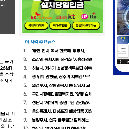
비와
이 시각 주요뉴스
1.
‘공연·전시·독서 한곳에’ 광명시,
2.
소상인 통합지원 본격화 ‘시흥상권현
는 국가
26년1
3.
하남시, 제4기 청년정책특보단 위촉
을 수상
4.
링 위의 땀방울, 광주의 자부심으로
제조사에
5.
의정부시, 장애인복지 동 담당자 교
6.
구리시장애인종합복지관, ‘양평 숲체
7.
성남시 ‘제24회 중원구민 건강달리
8.
용인특례시, 대상포진 예방접종 지원
서울시 시
9.
편 최소
남양주시, 신규 공무원과 함께하는
서울과 성
10.
하남시, 2026년 제1차 청년정책