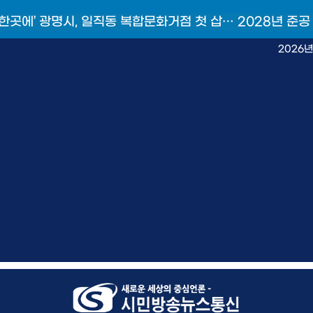
 한곳에’ 광명시, 일직동 복합문화거점 첫 삽… 2028년 준공
2026년