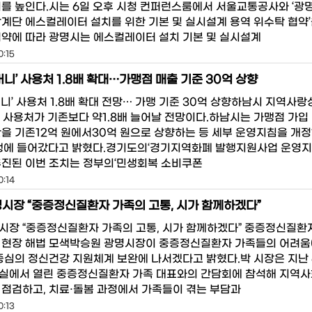
의를 높인다.시는 6일 오후 시청 컨퍼런스룸에서 서울교통공사와 ‘광
앙계단 에스컬레이터 설치를 위한 기본 및 실시설계 용역 위수탁 협약’
협약에 따라 광명시는 에스컬레이터 설치 기본 및 실시설계
0:15
머니’ 사용처 1.8배 확대…가맹점 매출 기준 30억 상향
니’ 사용처 1.8배 확대 전망… 가맹 기준 30억 상향하남시 지역사랑
의 사용처가 기존보다 약1.8배 늘어날 전망이다.하남시는 가맹점 가입
한을 기존12억 원에서30억 원으로 상향하는 등 세부 운영지침을 개정
행에 들어갔다고 밝혔다.경기도의‘경기지역화폐 발행지원사업 운영지
추진된 이번 조치는 정부의‘민생회복 소비쿠폰
0:14
시장 “중증정신질환자 가족의 고통, 시가 함께하겠다”
시장 “중증정신질환자 가족의 고통, 시가 함께하겠다” 중증정신질환
 현장 해법 모색박승원 광명시장이 중증정신질환자 가족들의 어려움
 중심의 정신건강 지원체계 보완에 나서겠다고 밝혔다.박 시장은 지난 
실에서 열린 중증정신질환자 가족 대표와의 간담회에 참석해 지역사
 점검하고, 치료·돌봄 과정에서 가족들이 겪는 부담과
0:13