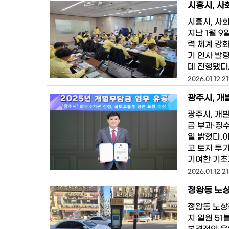
시흥시, 사
시흥시, 사
지난 1월 
력 체계 강
기 인사 발
데 진행됐다
2026.01.12 21
광주시, 개
광주시, 개
금 부과·징
일 밝혔다.
고 토지 투
기여한 기초
2026.01.12 21
정왕동 노
정왕동 노상
지 일원 5