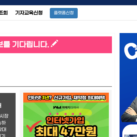
조회
기자교육신청
플랫폼신청
보를 기다립니다.
대
(시장
속하
확대
예기