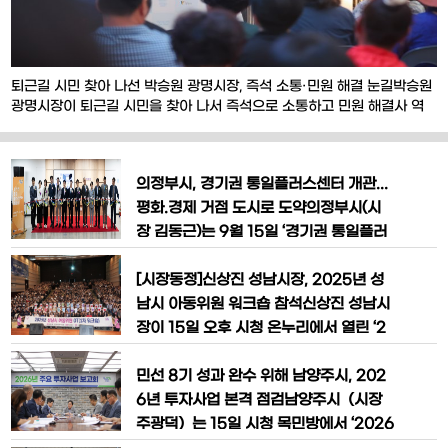
퇴근길 시민 찾아 나선 박승원 광명시장, 즉석 소통·민원 해결 눈길박승원
광명시장이 퇴근길 시민을 찾아 나서 즉석으로 소통하고 민원 해결사 역
할을 하며 눈길을 끌었다.박 시장은 지난 15일 오후 6시 30분 광명사거리
역 쉼터에서 열린 ‘찾아가는 시민과의 대화-퇴근길에 만나요!’에서 퇴근길
시민 100여 명 소통했다.이번 행사는 평일 낮 진행된 기존 ‘시민과의 대
의정부시, 경기권 통일플러스센터 개관...
화’에 참석하기 어려웠던 직장인과 학생
평화.경제 거점 도시로 도약​의정부시(시
장 김동근)는 9월 15일 ‘경기권 통일플러
스센터’를 개관하고 평화와 통일의 미래를
향한 새로운 도약을 알렸다.반환 미군공여
[시장동정]신상진 성남시장, 2025년 성
지인 캠프 라과디아 부지에 위치한 경기권
남시 아동위원 워크숍 참석신상진 성남시
통일플러스센터는 남북 화해와 통일 공감
장이 15일 오후 시청 온누리에서 열린 ‘2
확산을 위해 마련된 시설이다. 시는 통일
025년 성남시 아동위원 1차 워크숍(오리
플러스센터를 통해 시민들에게 평화‧통일
엔테이션)’에 참석해 동별 대표위원 50명
민선 8기 성과 완수 위해 남양주시, 202
교육을 제공하고, 다양한 체험과 전시를
에게 위촉장을 수여했다.이날 신 시장은
6년 투자사업 본격 점검​남양주시（시장
기념사를 통해 “지난 8월 조례 개정을 통
주광덕）는 15일 시청 목민방에서 ‘2026