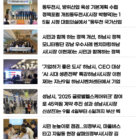
해 아동위원을 기존 42명에서 962명으
년 주요 투자사업 보고회’를 개최했다. 보
로 대폭 확대했다”며 “아동위원 여러분의
고회는 첫날 기획조정실과 환경국을 시작
동두천시, 방위산업 육성 기본계획 수립
다양한 네트워크로 도움이 필요한 아이
으로 10월 1일까지 5회에 걸쳐 부서별로
정책포럼 개최​동두천시(시장 박형덕)는 1
진행될 예정이다.이번 보고회는 민선 8기
5일 시청 대회의실에서 "동두천 국가산업
공약 등 핵심 정책의 성공적 완수를 위해
단지, 방산혁신 클러스터로 도약!”을 주제
투자사업의 우선순위를 점검하고 전략을
로 ‘동두천 방위산업 육성 기본계획 수립’
시민과 함께 하는 정책 개선, 하남시 정책
마련하기 위해 진행됐다. 시는 재정
정책포럼을 개최했다.이번 포럼은 동두천
모니터링단 강남 우수사례 벤치마킹​하남
국가산업단지를 경기북부 첨단 방위산업
시(시장 이현재)는 시민과 함께하는 정책
거점으로 육성하기 위한 비전과 실행 방안
개선을 위해 운영 중인 정책모니터링단이
을 모색하기 위해 마련됐다.포럼은 정부
9월11일 강남구의 대표적인 우수 정책 현
​‘기업하기 좋은 도시’ 하남시, CEO 대상
정책 발표와 전문가 토론으로 구성됐다.
장인 강남힐링센터와 로봇 플러스 테스트
‘AI 시대 생존전략’ 특강하남시(시장 이현
방
필드를 방문했다고 밝혔다.이번 벤치마킹
재)는 지난9일 하남시벤처센터에서 기업
은 하남시 정책모니터링단이 서울시 강남
인(CEO) 50여 명이 참석한 가운데‘AI시
구의 혁신 사례를 직접 살펴보고,하남시
대 경영자에게 전하는 생존전략’을 주제로
성남시, ‘2025 글로벌헬스케어위크’ 참여
정책에 접목할 수 있는 방안을 모색하기
특별 강연을 열었다고 밝혔다.이번 특강은
로 45억원 계약 추진 성과 성남시(시장
위해 추진
AI를 비롯한 최신 경영 트렌드를 배우고
신상진)는 9월 4일부터 6일까지 부산 벡
통찰력을 넓힐 수 있도록 기획된 것으로,
스코에서 열린 ‘2025 글로벌헬스케어위
기업하기 좋은 환경을 조성하기 위한 평생
크’에 성남공동관을 운영해 총 45억원 규
시민 눈높이로 점검...의정부시, 마을버스
학습 차원의 지원 프로그램이다
모의 계약 추진 성과를 거뒀다고 10일 밝
타고 자일동 현장 살펴의정부시(시장 김