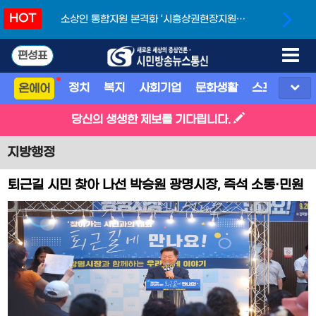
HOT
소상인 통합지원 본격화 ‘시흥상권현장지원단’
개소
편성표
정치
복지
사회기업
문화생활
스포츠
지
온에어
당신의 생생한 제보를 기다립니다.
지방행정
퇴근길 시민 찾아 나선 박승원 광명시장, 즉석 소통·민원
해결 눈길