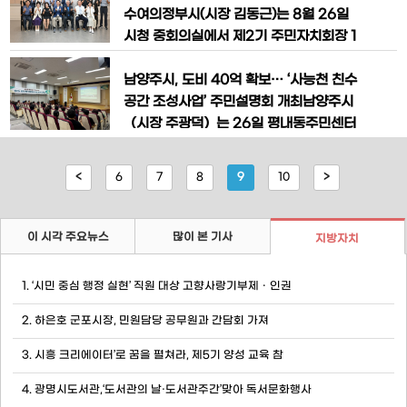
행정 환경 조성을 위해 마련되었다.
수여의정부시(시장 김동근)는 8월 26일
시청 중회의실에서 제2기 주민자치회장 1
2명에게 공로패를 수여하며 감사의 뜻을
전했다.이번 수여식은 제3기 주민자치회
남양주시, 도비 40억 확보… ‘사능천 친수
출범을 앞두고 연임제한 또는 자진 사의를
공간 조성사업’ 주민설명회 개최​남양주시
표명한 12개 동 주민자치회장들의 임기
（시장 주광덕）는 26일 평내동주민센터
만료에 따라 진행됐다. 시는 이날 공로패
에서 ‘사능천 친수공간 조성사업’추진을
를 통해 그간 지역사회 발전을 위해 헌신
위한 주민설명회를 개최했다고 밝혔다.이
<
6
7
8
9
10
>
한 이들의 노고를 격려했다.주민자치회는
번 설명회는 사업 추진에 대한 시민들의
20
궁금증을 해소하고, 시민들이 원하는 친수
공간을 함께 만들어가기 위해 열렸다.설명
이 시각 주요뉴스
많이 본 기사
지방자치
회에는 평내‧호평 지역 주민 50여 명이 참
석했으며, 시는 사업 계획과 세부 추진 방
1. ‘시민 중심 행정 실현’ 직원 대상 고향사랑기부제ㆍ인권
향
2. 하은호 군포시장, 민원담당 공무원과 간담회 가져
3. 시흥 크리에이터’로 꿈을 펼쳐라, 제5기 양성 교육 참
4. 광명시도서관,‘도서관의 날·도서관주간’맞아 독서문화행사