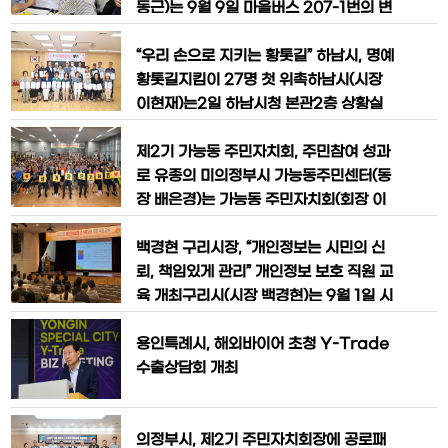
혔다.이번 전시회는 복지·재활, 항노화, 뷰
동근)는 9월 9일 마을버스 207-1번의 변
티·헬스케어 산업을 아우르는 국내 최대
경된 노선을 이용해 자일생태마을과 자일
규모의 헬스케어 전문 박람회다.성남공동
산림욕장을 방문하고, 자일동 주요 사업
“우리 손으로 지키는 황톳길” 하남시, 명예
관에는 △㈜트리비스 △네오펙트 △㈜
현장을 점검했다.이번 점검은 마을버스 2
황톳길지킴이 27명 첫 위촉​하남시(시장
07-1번을 직접 체험하며 교통환경을 확
이현재)는2일 하남시청 본관2층 상황실
인하고, 자일산림욕장을 포함한 자일동 일
에서‘제1기 명예황톳길지킴이 위촉식’을
대 개발사업의 진행 상황을 종합적으로 살
열고 명예황톳길지킴이27명을 위촉했다.
제2기 가능동 주민자치회, 주민참여 성과
피기 위해 마련했다.자일산림욕장은 연중
명예황톳길지킴이(이하 지킴이)는 하남시
로 유종의 미의정부시 가능동주민센터(동
자
의 주요 황톳길과 맨발길을 직접 이용하며
장 배은경)는 가능동 주민자치회(회장 이
청소,관수,시설물 점검 등 관리 활동을 수
훈옥)가 8월 20일 정기회의를 끝으로, 2
행하는 자원봉사자로,위촉일부터1년간 활
023년 9월부터 이어온 제2기 주민자치
백경현 구리시장, “개인정보는 시민의 신
동한다.이번1기 지킴이는 맨발길에 애착
회 임기를 성공적으로 마무리했다고 밝혔
뢰, 책임있게 관리” 개인정보 보호 직원 교
을 가지
다.주민자치회는 지역 발전을 위해 주민들
육 개최​구리시(시장 백경현)는 9월 1일 시
이 직접 참여하고 결정하는 대표기구로서,
청 대강당에서 전 직원을 대상으로 개인정
자치계획 수립‧주민참여예산 제안‧주민총
보보호 인식 제고와 역량 강화를 위한 교
용인특례시, 해외바이어 초청 Y-Trade
회 개최 등 다양한 기능을 수행한다. 제2
육을 실시했다.이번 교육은 최근 사회 전
수출상담회 개최
기 주
반에서 발생하고 있는 대규모 개인정보 유
출 사고와 해킹 사례 등을 공유하며, 공공
기관의 책임 있는 개인정보 관리와 안전한
의정부시, 제2기 주민자치회장에 공로패