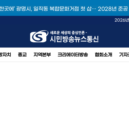
 한곳에’ 광명시, 일직동 복합문화거점 첫 삽… 2028년 준공
2026년
방자치
종교
지역본부
크리에이터방송
협회소개
기자