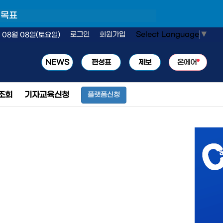
 목표
Select Language
▼
로그인
회원가입
 08월 08일(토요일)
NEWS
편성표
제보
온에어
조회
기자교육신청
플랫폼신청