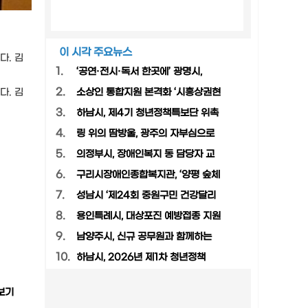
이 시각 주요뉴스
다. 김
1.
‘공연·전시·독서 한곳에’ 광명시,
2.
다. 김
소상인 통합지원 본격화 ‘시흥상권현
3.
하남시, 제4기 청년정책특보단 위촉
4.
링 위의 땀방울, 광주의 자부심으로
5.
의정부시, 장애인복지 동 담당자 교
6.
구리시장애인종합복지관, ‘양평 숲체
7.
성남시 ‘제24회 중원구민 건강달리
8.
용인특례시, 대상포진 예방접종 지원
9.
남양주시, 신규 공무원과 함께하는
10.
하남시, 2026년 제1차 청년정책
보기