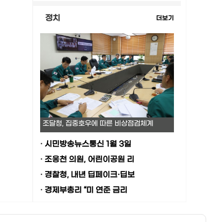
정치
더보기
조달청, 집중호우에 따른 비상점검체계
·
시민방송뉴스통신 1월 3일
·
조응천 의원, 어린이공원 리
·
경찰청, 내년 딥페이크·딥보
·
경제부총리 “미 연준 금리