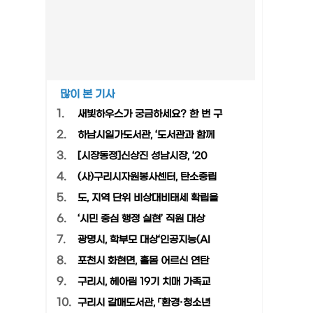
많이 본 기사
1.
새빛하우스가 궁금하세요? 한 번 구
2.
하남시일가도서관, ‘도서관과 함께
3.
[시장동정]신상진 성남시장, ‘20
4.
(사)구리시자원봉사센터, 탄소중립
5.
도, 지역 단위 비상대비태세 확립을
6.
‘시민 중심 행정 실현’ 직원 대상
7.
광명시, 학부모 대상‘인공지능(AI
8.
포천시 화현면, 홀몸 어르신 연탄
9.
구리시, 헤아림 19기 치매 가족교
10.
구리시 갈매도서관, 「환경·청소년