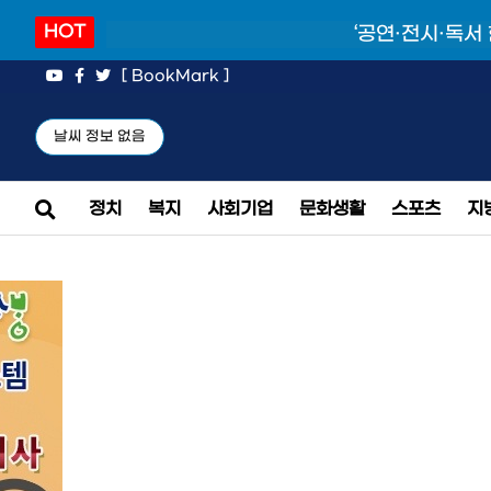
HOT
‘공연·전시·독서
[ BookMark ]
날씨 정보 없음
정치
복지
사회기업
문화생활
스포츠
지