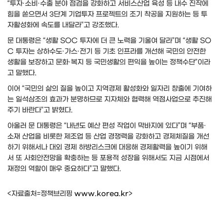
“투자·소비·수출 분야 점검을 강화하고 서비스산업 육성 등 내수 진작에
힘을 쏟으면서 3단계 기업투자 프로젝트의 조기 착공을 지원하는 등 투
자활성화에 속도를 내달라”고 강조했다.
문 대통령은 “생활 SOC 투자에 더 큰 노력을 기울여 달라”며 “생활 SO
C 투자는 상하수도·가스·전기 등 기초 인프라를 개선해 국민의 안전한
생활을 보장하고 문화·복지 등 국민생활의 편익을 높이는 정책수단”이라
고 말했다.
이어 “국민의 삶의 질을 높이고 지역경제 활성화와 일자리 창출에 기여하
는 일석삼조의 효과가 분명하므로 지자체와 협력해 역점사업으로 추진해
주기 바란다”고 밝혔다.
아울러 문 대통령은 “내년도 예산 편성 작업이 막바지에 있다”며 “부품·
소재 산업을 비롯한 제조업 등 산업 경쟁력을 강화하고 경제체질을 개선
하기 위해서나 대외 경제 하방리스크에 대응해 경제활력을 높이기 위해
서 또 사회안전망을 확충하는 등 포용적 성장을 위해서도 지금 시점에서
재정의 역할이 매우 중요하다”고 말했다.
<자료출처=정책브리핑
www.korea.kr
>