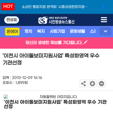
HOT
소상인 통합지원 본격화 ‘시흥상권현장지원단’
개소
편성표
정치
복지
사회기업
문화생활
스포츠
지
온에어
당신의 생생한 제보를 기다립니다.
‘이천시 아이돌보미지원사업’ 특성화영역 우수
기관선정
입력 : 2010-12-09 16:16
조회수 : 1,899회
‘이천시 아이돌보미지원사업’ 특성화영역 우수 기관
선정