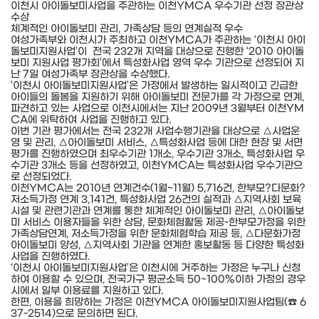
이천시 아이돌보미사업을 주관하는 이천YMCA 우수기관 선정 장관상
수상
체계적인 아이돌보미 관리, 가족상담 등의 연계실적 우수
여성가족부와 이천시가 주최하고 이천YMCA가 주관하는 ‘이천시 아이
돌보미지원사업’이 전국 232개 지역을 대상으로 진행한 ‘2010 아이돌
보미 지원사업 평가회’에서 특성화사업 영역 우수 기관으로 선정되어 지
난 7일 여성가족부 장관상을 수상했다.
‘이천시 아이돌보미지원사업’은 가정에서 발생하는 일시적이고 긴급한
아이들의 돌봄을 지원하기 위해 아이돌보미 전문가를 각 가정으로 연계,
파견하고 있는 사업으로 이천시에서는 지난 2009년 3월부터 이천YM
CA에 위탁하여 사업을 진행하고 있다.
이번 기관 평가에서는 전국 232개 사업수행기관을 대상으로 △사업운
영 및 관리, △아이돌보미 서비스, △특성화사업 등에 대한 현장 및 서면
평가를 진행하였으며 최우수기관 1개소, 우수기관 3개소, 특성화사업 우
수기관 3개소 등을 선정하였고, 이천YMCA는 특성화사업 우수기관으
로 선정되었다.
이천YMCA는 2010년 연계건수(1월~11월) 5,716건, 한부모?다문화?
저소득가정 연계 3,141건, 특성화사업 26건의 실적과 △지역사회 보육
시설 및 관련기관과 연계를 통한 체계적인 아이돌보미 관리, △아이돌보
미 서비스 이용자들을 위한 상담, 문화체험활동 제공-한부모가정을 위한
가족상담연계, 저소득가정을 위한 문화체험학습 제공 등, △다문화가정
아이돌보미 양성, △지역사회 기관을 연계한 홍보활동 등 다양한 특성화
사업을 진행하였다.
‘이천시 아이돌보미지원사업’은 이천시에 거주하는 가정은 누구나 신청
하여 이용할 수 있으며, 전국가구 평균소득 50~100%이하 가정의 경우
시에서 일부 이용료를 지원하고 있다.
한편, 이용을 희망하는 가정은 이천YMCA 아이돌보미지원사업팀(☎ 6
37-2514)으로 문의하면 된다.