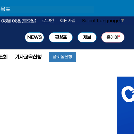
 목표
Select Language
▼
로그인
회원가입
 08월 08일(토요일)
NEWS
편성표
제보
온에어
조회
기자교육신청
플랫폼신청