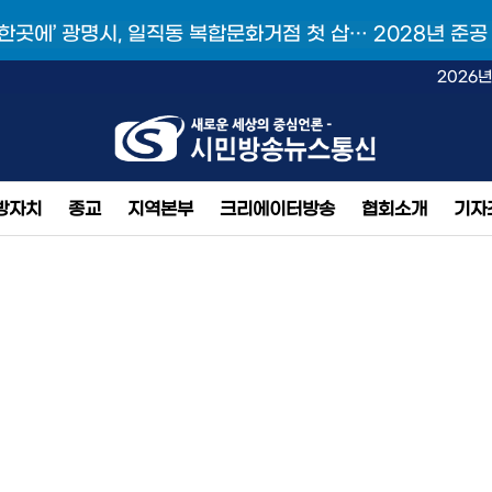
 한곳에’ 광명시, 일직동 복합문화거점 첫 삽… 2028년 준공
2026년
방자치
종교
지역본부
크리에이터방송
협회소개
기자