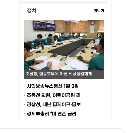
정치
더보기
조달청, 집중호우에 따른 비상점검체계
·
시민방송뉴스통신 1월 3일
·
조응천 의원, 어린이공원 리
·
경찰청, 내년 딥페이크·딥보
·
경제부총리 “미 연준 금리