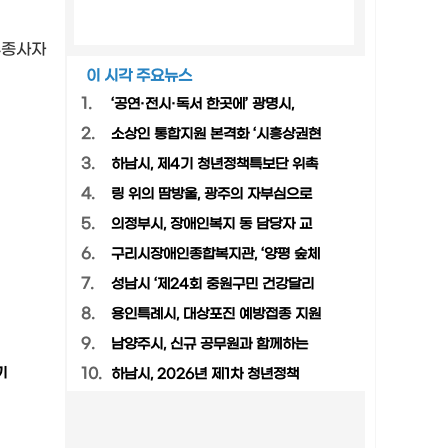
수종사자
이 시각 주요뉴스
1.
‘공연·전시·독서 한곳에’ 광명시,
2.
소상인 통합지원 본격화 ‘시흥상권현
3.
하남시, 제4기 청년정책특보단 위촉
4.
링 위의 땀방울, 광주의 자부심으로
5.
의정부시, 장애인복지 동 담당자 교
6.
구리시장애인종합복지관, ‘양평 숲체
7.
성남시 ‘제24회 중원구민 건강달리
8.
용인특례시, 대상포진 예방접종 지원
9.
남양주시, 신규 공무원과 함께하는
기
10.
하남시, 2026년 제1차 청년정책