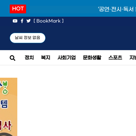
HOT
‘공연·전시·독서
[ BookMark ]
날씨 정보 없음
정치
복지
사회기업
문화생활
스포츠
지