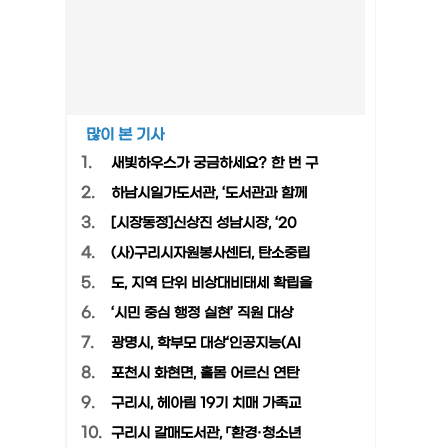
많이 본 기사
1.
새빛하우스가 궁금하세요? 한 번 구
2.
하남시일가도서관, ‘도서관과 함께
3.
[시장동정]신상진 성남시장, ‘20
4.
(사)구리시자원봉사센터, 탄소중립
5.
도, 지역 단위 비상대비태세 확립을
6.
‘시민 중심 행정 실현’ 직원 대상
7.
광명시, 학부모 대상‘인공지능(AI
8.
포천시 화현면, 홀몸 어르신 연탄
9.
구리시, 헤아림 19기 치매 가족교
10.
구리시 갈매도서관, 「환경·청소년