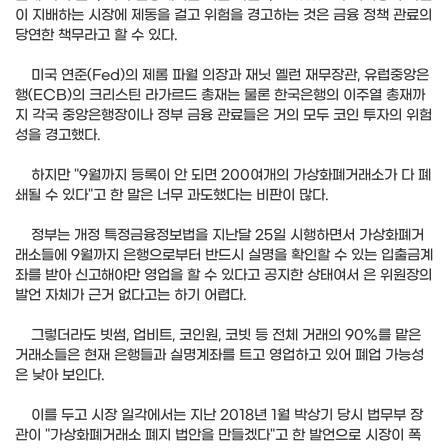
이 지배하는 시장에 제동을 걸고 위험을 경고하는 것은 금융 정책 관료의
당연한 책무라고 할 수 있다.
미국 연준(Fed)의 제롬 파월 의장과 재닛 옐런 재무장관, 유럽중앙은
행(ECB)의 크리스틴 라가르드 총재는 물론 한국은행의 이주열 총재까
지 각국 중앙은행장이나 정부 금융 관료들은 거의 모두 코인 투자의 위험
성을 경고했다.
하지만 "9월까지 등록이 안 되면 200여개의 가상화폐거래소가 다 폐
쇄될 수 있다"고 한 말은 너무 과도했다는 비판이 많다.
정부는 개정 특정금융정보법을 지난달 25일 시행하면서 가상화폐거
래소들에 9월까지 은행으로부터 반드시 실명을 확인할 수 있는 입출금계
좌를 받아 신고해야만 영업을 할 수 있다고 공지한 상태여서 은 위원장의
발언 자체가 근거 없다고는 하기 어렵다.
그렇더라도 빗썸, 업비트, 코인원, 코빗 등 전체 거래의 90%를 맡은
거래소들은 현재 은행들과 실명계좌를 트고 영업하고 있어 폐업 가능성
은 낮아 보인다.
이를 두고 시장 일각에서는 지난 2018년 1월 박상기 당시 법무부 장
관이 "가상화폐거래소 폐지 법안을 만들겠다"고 한 발언으로 시장이 폭