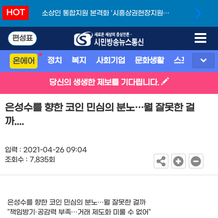
HOT
소상인 통합지원 본격화 ‘시흥상권현장지원단’
개소
편성표
정치
복지
사회기업
문화생활
스포츠
지
온에어
당신의 생생한 제보를 기다립니다.
은성수를 향한 코인 민심의 분노…뭘 잘못한 걸
까....
입력 : 2021-04-26 09:04
조회수 : 7,835회
은성수를 향한 코인 민심의 분노…뭘 잘못한 걸까
"책임방기·공감력 부족…거래 제도화 미룰 수 없어"