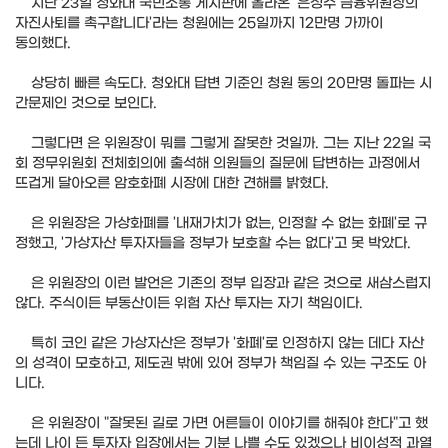
지난 23일 청와대 국민소통 게시판에 올라온 '은성수 금융위원장의
자진사퇴를 촉구합니다'라는 청원에는 25일까지 12만명 가까이
동의했다.
상당히 빠른 속도다. 청와대 답변 기준인 청원 동의 20만명 돌파는 시
간문제인 것으로 보인다.
그렇다면 은 위원장이 뭐를 그렇게 잘못한 것일까. 그는 지난 22일 국
회 정무위원회 전체회의에 출석해 의원들의 질문에 답변하는 과정에서
뜨겁게 달아오른 암호화폐 시장에 대한 견해를 밝혔다.
은 위원장은 가상화폐를 '내재가치가 없는, 인정할 수 없는 화폐'로 규
정했고, '가상자산 투자자들을 정부가 보호할 수는 없다'고 못 박았다.
은 위원장의 이런 발언은 기존의 정부 입장과 같은 것으로 새삼스럽지
않다. 주식이든 부동산이든 위험 자산 투자는 자기 책임이다.
특히 코인 같은 가상자산은 정부가 '화폐'로 인정하지 않는 데다 자산
의 성격이 모호하고, 제도권 밖에 있어 정부가 책임질 수 있는 구조도 아
니다.
은 위원장이 "잘못된 길로 가면 어른들이 이야기를 해줘야 한다"고 했
는데 나이 든 투자자 입장에서는 기분 나쁠 수도 있겠으나 비이성적 과열