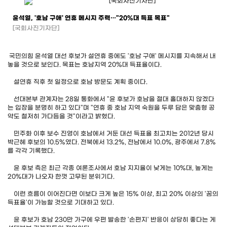
윤석열, '호남 구애' 연휴 메시지 주력…"20％대 득표 목표"
[국회사진기자단]
국민의힘 윤석열 대선 후보가 설연휴 중에도 '호남 구애' 메시지를 지속해서 내
놓을 것으로 보인다. 목표는 호남지역 20%대 득표율이다.
설연휴 직후 첫 일정으로 호남 방문도 계획 중이다.
선대본부 관계자는 28일 통화에서 "윤 후보가 호남을 절대 홀대하지 않겠다
는 입장을 분명히 하고 있다"며 "연휴 중 호남 지역 숙원을 두루 담은 맞춤형 공
약도 철저히 가다듬을 것"이라고 밝혔다.
민주화 이후 보수 진영이 호남에서 거둔 대선 득표율 최고치는 2012년 당시
박근혜 후보의 10.5％였다. 전북에서 13.2％, 전남에서 10.0％, 광주에서 7.8％
를 각각 기록했다.
윤 후보 측은 최근 각종 여론조사에서 호남 지지율이 낮게는 10％대, 높게는
20％대가 나오자 한껏 고무된 분위기다.
이런 흐름이 이어진다면 이보다 크게 높은 15％ 이상, 최고 20％ 이상의 '꿈의
득표율'이 가능할 것으로 기대하고 있다.
윤 후보가 호남 230만 가구에 우편 발송한 '손편지' 반응이 상당히 좋다는 게