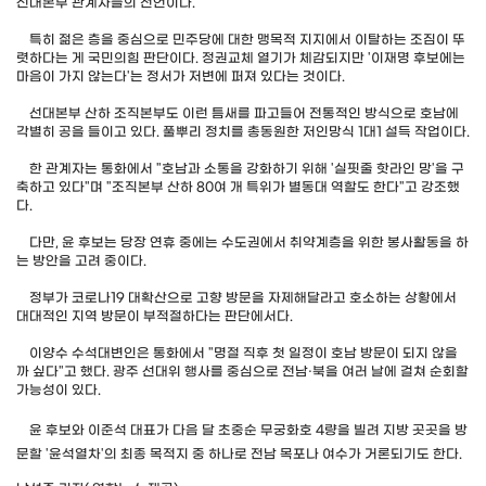
선대본부 관계자들의 전언이다.
특히 젊은 층을 중심으로 민주당에 대한 맹목적 지지에서 이탈하는 조짐이 뚜
렷하다는 게 국민의힘 판단이다. 정권교체 열기가 체감되지만 '이재명 후보에는
마음이 가지 않는다'는 정서가 저변에 퍼져 있다는 것이다.
선대본부 산하 조직본부도 이런 틈새를 파고들어 전통적인 방식으로 호남에
각별히 공을 들이고 있다. 풀뿌리 정치를 총동원한 저인망식 1대1 설득 작업이다.
한 관계자는 통화에서 "호남과 소통을 강화하기 위해 '실핏줄 핫라인 망'을 구
축하고 있다"며 "조직본부 산하 80여 개 특위가 별동대 역할도 한다"고 강조했
다.
다만, 윤 후보는 당장 연휴 중에는 수도권에서 취약계층을 위한 봉사활동을 하
는 방안을 고려 중이다.
정부가 코로나19 대확산으로 고향 방문을 자제해달라고 호소하는 상황에서
대대적인 지역 방문이 부적절하다는 판단에서다.
이양수 수석대변인은 통화에서 "명절 직후 첫 일정이 호남 방문이 되지 않을
까 싶다"고 했다. 광주 선대위 행사를 중심으로 전남·북을 여러 날에 걸쳐 순회할
가능성이 있다.
윤 후보와 이준석 대표가 다음 달 초중순 무궁화호 4량을 빌려 지방 곳곳을 방
문할 '윤석열차'의 최종 목적지 중 하나로 전남 목포나 여수가 거론되기도 한다.