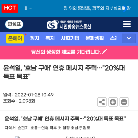
HOT
링 위의 땀방울, 광주의 자부심으로 땀방울로 빚
어낸 금빛 스트레이트
편성표
정치
복지
사회기업
문화생활
스포츠
지
온에어
당신의 생생한 제보를 기다립니다.
윤석열, '호남 구애' 연휴 메시지 주력…"20％대
득표 목표"
입력 : 2022-01-28 10:49
조회수 : 2,098회
윤석열, '호남 구애' 연휴 메시지 주력…"20％대 득표 목표"
지역서 '손편지' 호응…연휴 직후 첫 일정 호남行 검토