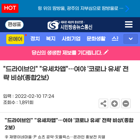
HOT
링 위의 땀방울, 광주의 자부심으로 땀방울로 빚
어낸 금빛 스트레이트
편성표
정치
복지
사회기업
문화생활
스포츠
지
온에어
당신의 생생한 제보를 기다립니다.
"드라이브인" "유세차앱"…여야 '코로나 유세' 전
략 비상(종합2보)
입력 : 2022-02-10 17:24
조회수 : 1,891회
"드라이브인" "유세차앱"…여야 '코로나 유세' 전략 비상(종합
2보)
李 재명이네마을·尹 쇼츠 공약·安플릭스…온라인 홍보전 치열