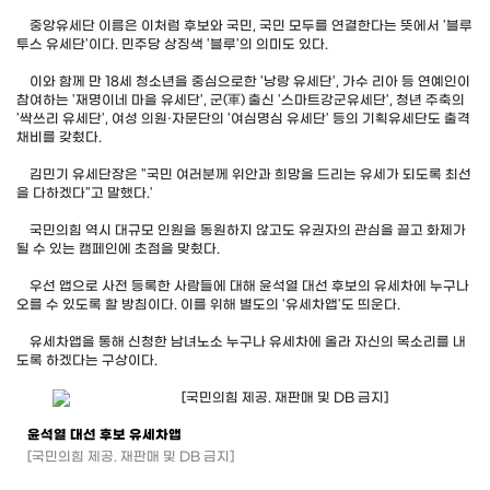
중앙유세단 이름은 이처럼 후보와 국민, 국민 모두를 연결한다는 뜻에서 '블루
투스 유세단'이다. 민주당 상징색 '블루'의 의미도 있다.
이와 함께 만 18세 청소년을 중심으로한 '낭랑 유세단', 가수 리아 등 연예인이
참여하는 '재명이네 마을 유세단', 군(軍) 출신 '스마트강군유세단', 청년 주축의
'싹쓰리 유세단', 여성 의원·자문단의 '여심명심 유세단' 등의 기획유세단도 출격
채비를 갖췄다.
김민기 유세단장은 "국민 여러분께 위안과 희망을 드리는 유세가 되도록 최선
을 다하겠다"고 말했다.'
국민의힘 역시 대규모 인원을 동원하지 않고도 유권자의 관심을 끌고 화제가
될 수 있는 캠페인에 초점을 맞췄다.
우선 앱으로 사전 등록한 사람들에 대해 윤석열 대선 후보의 유세차에 누구나
오를 수 있도록 할 방침이다. 이를 위해 별도의 '유세차앱'도 띄운다.
유세차앱을 통해 신청한 남녀노소 누구나 유세차에 올라 자신의 목소리를 내
도록 하겠다는 구상이다.
윤석열 대선 후보 유세차앱
[국민의힘 제공. 재판매 및 DB 금지]