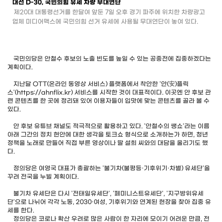
대선 D-30, 국민의힘 유세 차량 무대연단
제20대 대통령선거를 한달여 앞둔 7일 오후 경기 파주에 위치한 차량광고
업체 미디어맥스에 국민의힘 선거 유세에 사용될 무대연단이 놓여 있다.
국민의당은 안철수 후보의 노출 빈도를 높일 수 있는 공중전에 집중하겠다는
계획이다.
지난달 OTT(온라인 동영상 서비스) 플랫폼에서 착안한 '안(安)플릭
스'(https://ahnflix.kr) 서비스를 시작한 것이 대표적이다. 이곳엔 안 후보 관
련 콘텐츠를 한 곳에 정리돼 있어 이용자들이 입맛에 맞는 콘텐츠를 골라 볼 수
있다.
안 후보 유튜브 채널도 적극적으로 활용하고 있다. '안철수의 쌩쇼'라는 이름
아래 그간의 정치 현안에 대한 생각을 토크쇼 형식으로 소개하는가 하면, 청년
정책을 노래로 만들어 직접 부른 영상이나 딸 설희 씨와의 대담을 올리기도 했
다.
정의당은 여영국 대표가 총괄하는 '불기차(불평등·기후위기·차별) 유세단'을
꾸려 전국을 누빌 계획이다.
불기차 유세단은 다시 '전태일유세단', '페미니스트유세단', '지구방위유세
단'으로 나뉘어 각각 노동, 2030·여성, 기후위기와 연계된 현장을 찾아 집중 유
세를 한다.
정의당은 코로나 확산 우려로 많은 사람이 한 자리에 모이기 어려운 만큼, 전