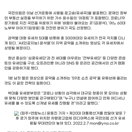
국민의힘은 이날 선거운동에 사용될 로고송(유세곡)을 발표했다. 문재인 정부
의 부동산 실정을 부각하기 위한 가수 윤수일의 '아파트'가 포함됐다. 코로나19
장기화로 지친 국민을 위로하기 위해 '바람이 불어오는 곳'(김광석), '어느 60대
노부부 이야기'(임영웅) 등 잔잔한 분위기 곡도 선정했다.
권역별 대형 유세차 5대를 비롯해 총 300여대의 유세차가 전국 각지를 다니
게 된다. 'AI(인공지능) 윤석열'이 지역 공약을 소개하는 영상도 각 유세차에서
상영될 예정이다.
청년 중심의 '심쿵유세단'과 전 세대를 아우르는 '깐부유세단' 등 다양한 콘셉
트의 유세단을 구성, 오프라인뿐 아니라 SNS 등 온라인 공간에서의 선거 캠페
인을 강화하기로 했다.
1분 남짓 짧은 영상으로 공약을 소개하는 '59초 쇼츠 공약'을 유튜브에 올리는
것도 이 같은 전략의 일환이다.
박대출 유세본부장은 "코로나 상황이 심각해서 대규모 청중이 못 모이는 상황
에 맞춰 다양한 방안을 강구해뒀다"며 "누구나 연설에 참여하고 언제 어디서나
유세를 볼 수 있도록 신개념 유세를 진행할 것"이라고 말했다.'