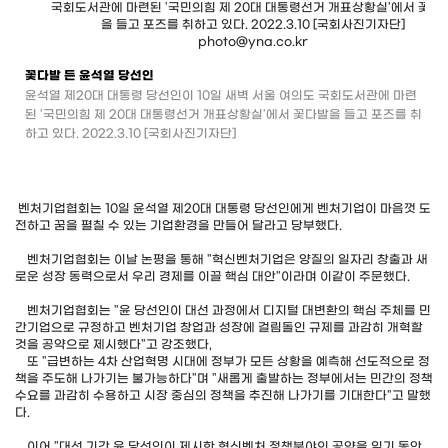
꽃다발 든 윤석열 당선인
윤석열 제20대 대통령 당선인이 10일 새벽 서울 여의도 국회도서관에 마련
된 '국민의힘 제 20대 대통령선거 개표상황실'에서 꽃다발을 들고 포즈를 취
하고 있다. 2022.3.10 [국회사진기자단]
벤처기업협회는 10일 윤석열 제20대 대통령 당선인에게 벤처기업이 마음껏 도
전하고 꿈을 펼칠 수 있는 기업환경을 만들어 달라고 당부했다.
벤처기업협회는 이날 논평을 통해 "혁신벤처기업은 양질의 일자리 창출과 새
로운 성장 동력으로서 우리 경제를 이끌 핵심 대안"이라며 이같이 주문했다.
벤처기업협회는 "윤 당선인이 대선 과정에서 디지털 대변환의 핵심 주체를 민
간기업으로 규정하고 벤처기업 창업과 성장에 걸림돌인 규제를 과감히 개혁할
것을 공약으로 제시했다"고 강조했다,
또 "급변하는 4차 산업혁명 시대에 정부가 모든 상황을 예측해 선도적으로 정
책을 주도해 나가기는 불가능하다"며 "새롭게 출발하는 정부에서는 민간의 정책
수요를 과감히 수용하고 시장 중심의 정책을 추진해 나가기를 기대한다"고 말했
다.
이어 "대선 기간 윤 당선인이 제시한 혁신벤처 정책분야의 공약을 임기 동안