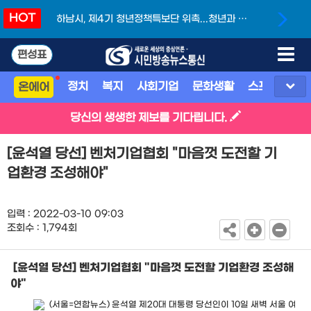
HOT
 제4기 청년정책특보단 위촉...청년과 함
링 위의 땀방울, 광
께 만드는 도시
어낸 금
편성표
정치
복지
사회기업
문화생활
스포츠
지
온에어
당신의 생생한 제보를 기다립니다.
[윤석열 당선] 벤처기업협회 "마음껏 도전할 기
업환경 조성해야"
입력 : 2022-03-10 09:03
조회수 : 1,794회
[윤석열 당선] 벤처기업협회 "마음껏 도전할 기업환경 조성해
야"