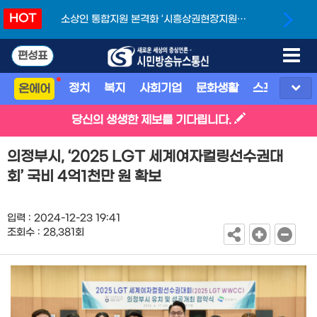
HOT
소상인 통합지원 본격화 ‘시흥상권현장지원단’
개소
편성표
정치
복지
사회기업
문화생활
스포츠
지
온에어
당신의 생생한 제보를 기다립니다.
의정부시, ‘2025 LGT 세계여자컬링선수권대
회’ 국비 4억1천만 원 확보
입력 : 2024-12-23 19:41
조회수 : 28,381회