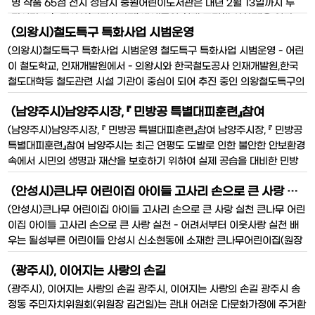
명 작품 65점 전시 성남시 중원어린이도서관은 내년 2월 13일까지 두
달여간 2층 전시실(자랑한마당)에서‘독일 현대 그림책 삽화전’을 연다.
(의왕시)철도특구 특화사업 시범운영
주한독일문화원과 트로이스도르프 그림책박물관의 협조로 마련된 이번
삽화전은 세계적으로 알려진 삽화가 야노쉬, 클라우스 엔지
(의왕시)철도특구 특화사업 시범운영 철도특구 특화사업 시범운영 - 어린
이 철도학교, 인재개발원에서 - 의왕시와 한국철도공사 인재개발원,한국
철도대학등 철도관련 시설 기관이 중심이 되어 추진 중인 의왕철도특구의
특화사업중 우선추진사업인 어린이 철도학교가 17일 한국철도공사 인재
(남양주시)남양주시장, 『 민방공 특별대피훈련』참여
개발원에서 이기택 인재개발원장, 조상호 도시개발국장 등
(남양주시)남양주시장, 『 민방공 특별대피훈련』참여 남양주시장, 『 민방공
특별대피훈련』참여 남양주시는 최근 연평도 도발로 인한 불안한 안보환경
속에서 시민의 생명과 재산을 보호하기 위하여 실제 공습을 대비한 민방
위의 날 훈련을 12월 15일 14시 시 전 지역인 읍․면․동에서 동시에 실시
(안성시)큰나무 어린이집 아이들 고사리 손으로 큰 사랑 실천
하였다.] 훈련당일 14시 훈련공습경보 발령과 동시에 비상대피시설 99개
소(1,044천㎡,
(안성시)큰나무 어린이집 아이들 고사리 손으로 큰 사랑 실천 큰나무 어린
이집 아이들 고사리 손으로 큰 사랑 실천 - 어려서부터 이웃사랑 실천 배
우는 될성부른 어린이들 안성시 신소현동에 소재한 큰나무어린이집(원장
박준옥)원생들은 매주 수요일 ‘천사되는 날’로 사랑의 저금통에 용돈으로
(광주시), 이어지는 사랑의 손길
받은 동전을 모은다. 이렇게 모아진 동
(광주시), 이어지는 사랑의 손길 광주시, 이어지는 사랑의 손길 광주시 송
정동 주민자치위원회(위원장 김건일)는 관내 어려운 다문화가정에 주거환