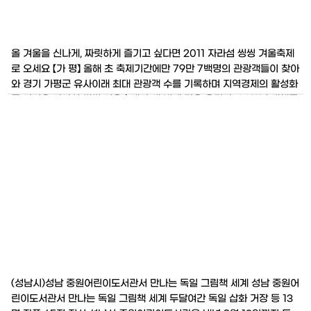
올 겨울을 신나게, 짜릿하게 즐기고 싶다면 2011 자라섬 씽씽 겨울축제
로 오세요 【가 평】 올해 초 축제기간에만 79만 7백명의 관광객들이 찾아
와 경기 가평군 유사이래 최대 관광객 수를 기록하며 지역경제의 활성화
를 가져온 자라섬 씽씽 겨울축제가 세 번째 막을 올린다. 2011년 새해를
맞이해 가족들과 함께 얼음을 깨고 송어도 잡고 썰매도 타며, 추억과 낭
만 그리고 즐거움을 만끽할 겨울놀이 종합선물세트
(성남시)성남 중원어린이도서관서 만나는 독일 그림책 세계 성남 중원어
린이도서관서 만나는 독일 그림책 세계 두달여간 독일 삽화 거장 등 13