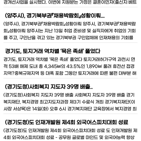
경개선사업을 실시했다. 이번에 지원받는 가정은 결혼이민자(출신지:베트
남) 모자가정으로 열악한 주거환경에서 5세 아동과 거주하는 사연이 주민
(양주시), 경기북부권『채용박람회』성황이뤄...
자치위원회에 알려져 도움의 손길을 받게 되었다. 송정
(양주시), 경기북부권『채용박람회』성황이뤄 양주시, 경기북부권『채용박람
회』성황이뤄 양주시는 지난 13일 취업 준비생 및 실직자에게 취업의 기회
를 주고, 구인난을 겪고 있는 경기북부권 구인업체에 인재채용의 기회를
제공하기 위해 17개의 중소기업과 140명의 구직자가 참여한 가운데 시청
경기도, 토지거래 역차별 ‘묵은 족쇄’ 풀었다
대회의실에서 채용박람회를 개최했다. 이번 채용
경기도, 토지거래 역차별 ‘묵은 족쇄’ 풀었다 토지거래허가구역 과천시 면
적 53배 해제 도내 총 4,345㎢의 43.5%인 1,890㎢ 풀려 휴전선 접경
지역?중복규제지역 등 대폭 포함 그동안 토지거래에 따른 불편 대부분 해
결될 듯 경기도의 2년여 끈질긴 해제 건의 ‘결실’ 경기도의 끈질긴 노력으
(경기도청)사회복지 지도자 39명 배출..
로 그간 도민의 재산권 등을 크게 침해해왔던 토지거래허가구역이 대폭
해제된다. 14일 도에 따르면
(경기도청)사회복지 지도자 39명 배출 사회복지 지도자 39명 배출 경기
복지재단, 복지경영 최고지도자과정 제3기 수료식 개최 경기복지재단(이
사장 서상목)은 14일(화) 오후 6시 경기복지재단 교육장에서 복지경영 최
고지도자과정 제3기 수료식을 개최했다. 이날 수료식에는 이 과정을 공동
(경기도청)도 인재개발원 제4회 외국어스피치대회 성료
으로 운영한 서울대학교 강상경 사회복지학과장과 김수욱 경영학과장을
비롯한 수료생 전원이 참석한 가운데 실시됐다
(경기도청)도 인재개발원 제4회 외국어스피치대회 성료 도 인재개발원 제
4회 외국어스피치대회 성료 - 공무원 글로벌 마인드 및 외국어능력 향상