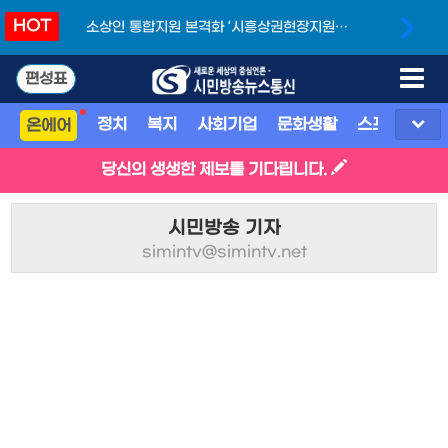
HOT
소상인 통합지원 본격화 ‘시흥상권현장지원단’
개소
편성표
정치
복지
사회기업
문화생활
스포츠
지
온에어
당신의 생생한 제보를 기다립니다.
시민방송 기자
simintv@simintv.net