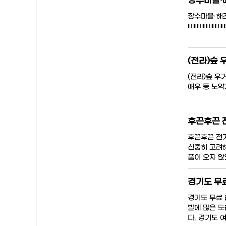
장수마을·
장수마을·해조
꠲꠲꠲꠲꠲꠲꠲꠲
(전라)숲 
(전라)숲 우
애우 등 노약
후끈후끈 
후끈후끈 전기
신중히 고려해
품이 오지 않
경기도 무
경기도 무료 
발에 많은 도
다. 경기도 