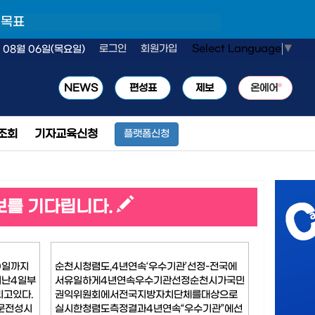
 목표
Select Language
▼
로그인
회원가입
 08월 06일(목요일)
NEWS
편성표
제보
온에어
조회
기자교육신청
플랫폼신청
보를 기다립니다.
0일까지
순천시청렴도,4년연속‘우수기관’선정-전국에
난4일부
서유일하게4년연속우수기관선정순천시가국민
고있다.
권익위원회에서전국지방자치단체를대상으로
문전성시
실시한청렴도측정결과4년연속“우수기관”에선