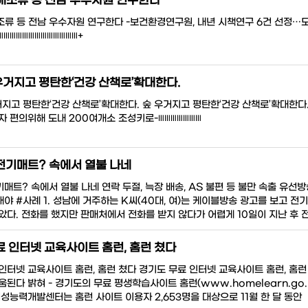
해조류 등 전남 우수자원 연구한다
류 등 전남 우수자원 연구한다 -보건환경연구원, 내년 시책연구 6건 선정…
꠲꠲꠲꠲꠲꠲꠲꠲꠲꠲꠲꠲꠲+
우거지고 평탄한‘건강 산책로’확대한다.
거지고 평탄한‘건강 산책로’확대한다. 숲 우거지고 평탄한‘건강 산책로’확대한다.
자 편의위해 도내 200여개소 조성키로-꠲꠲꠲꠲꠲꠲꠲
전기매트? 속에서 열불 나네
매트? 속에서 열불 나네 연락 두절, 늑장 배송, AS 불편 등 불만 속출 유
야 #사례 1. 성남에 거주하는 K씨(40대, 여)는 케이블방송 광고를 보고 전
았다. 전화를 했지만 판매처에서 전화를 받지 않다가 어렵게 10일이 지난 후
료 인터넷 교육사이트 홈런, 홈런 쳤다
인터넷 교육사이트 홈런, 홈런 쳤다 경기도 무료 인터넷 교육사이트 홈런, 홈런 쳤
움된다 밝혀 - 경기도의 무료 평생학습사이트 홈런(www.homelearn.go
여성능력개발센터는 홈런 사이트 이용자 2,653명을 대상으로 11월 한 달 동안