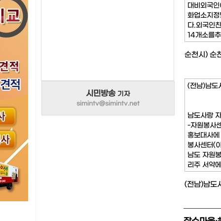
대비외국인
화업소지정
다.외국인
14개소를
국어로된외
순천시) 순
에서는입식
개선하고외
도록했다.
외국인
(전남)남도
시민방송
기자
simintv@simintv.net
남도사랑 자
-자원봉사센
홍보대사에
봉사센터(이
남도 자원봉
리주 서약에
원봉사단’
(전남)남도
날 오후 전
도지사, 이