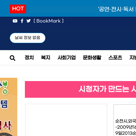
HOT
‘공연·전시·독서
[ BookMark ]
날씨 정보 없음
정치
복지
사회기업
문화생활
스포츠
지
시청자가 만드는 
순천시,외
-2009년
9일201