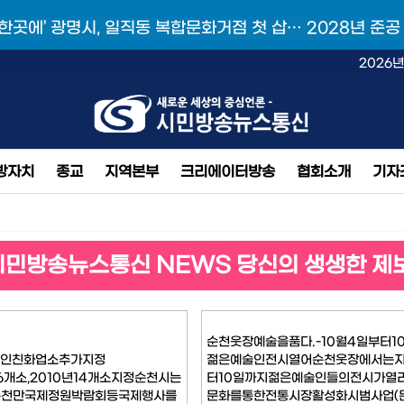
 한곳에’ 광명시, 일직동 복합문화거점 첫 삽… 2028년 준공
2026년
방자치
종교
지역본부
크리에이터방송
협회소개
기자
시민방송뉴스통신 NEWS 당신의 생생한 제
순천웃장예술을품다.-10월4일부터1
국인친화업소추가지정
젊은예술인전시열어순천웃장에서는지
16개소,2010년14개소지정순천시는
터10일까지젊은예술인들의전시가열리
3순천만국제정원박람회등국제행사를
문화를통한전통시장활성화시범사업(