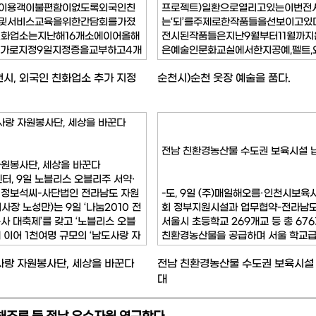
이용객이불편함이없도록외국인친
프로젝트)일환으로열리고있는이번전
및서비스교육을위한간담회를가졌
는‘되’를주제로한작품들을선보이고있
친화업소는지난해16개소에이어올해
전시된작품들은지난9월부터11월까
추가로지정9일지정증을교부하고4개
은예술인문화교실에서한지공예,펠트,
국어메뉴판을배부했다.지정된업소
화,냅킨아트,규방공예,포크아트,컬러
천시, 외국인 친화업소 추가 지정
순천시)순천 웃장 예술을 품다.
테이블및반좌식으로시설및환경을
양한공예작가들이참여해만든결과물이다
국인들이음식점이용시불편함이없
이번전시는비법정계량단위에속하는‘되
또한,이날간담회에서는순천시를찾는
사랑 자원봉사단, 세상을 바꾼다
전남 친환경농산물 수도권 보육시설 
원봉사단, 세상을 바꾼다
터, 9일 노블리스 오블리주 서약·
 정보석씨-사단법인 전라남도 자원
-도, 9일 (주)매일해오름·인천시보
사장 노성만)는 9일 ‘나눔2010 전
회 정부지원시설과 업무협약-전라남도
사 대축제’를 갖고 ‘노블리스 오블
서울시 초등학교 269개교 등 총 67
 이어 1천여명 규모의 ‘남도사랑 자
친환경농산물을 공급하며 서울 학교
을 발족했다.전남자원봉사센터는 이
을 선점한데 이어 인천·경기지역 보육
사랑 자원봉사단, 세상을 바꾼다
전남 친환경농산물 수도권 보육시설 
남도청 김대중강당에서 박준영 전남
체급식까지 공략할 수 있는 기틀을 마
호균 도의회의장, 김
전남도는 9일 오후 도청 정약용실에
대
정무부지사와 문은숙 (주)매일해오름
사, 서경희 인천광역시보