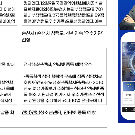
시
정되었다.12월9일국민권익위원회에서공식발
다.이번에
표한자료에의하면순천시는외부청렴도(8.70)
지운영한젊
와내부청렴도(8.27)를합한종합청렴도8.59점
와이어,압
을얻어「청렴도우수기관」으로선정되었다.이는
점토등다
전국지방자치단체에서유일하게4년연속우수기
순천시) 순천시 청렴도, 4년 연속 ‘우수기관’
.특히,
관에선정된것으로순천시가부정부패없는청렴
’가
한도시임을다시한번입증하게된것이다.이
선정
납품 확대
전남청소년센터, 인터넷 중독 예방 우수
-중독학생 상담 협력망 구축해 집중 상담치료
육시설연합
호평재)전라남도청소년종합지원센터가 2010
가 올해
년도 여성가족부가 주최하는 청소년 인터넷 중
6개교에
독 해소 지원사업 평가에서 우수기관으로 선정
급식시장
돼 장관상을 수상하게 됐다.10일 전남도에 따
시설 단
르면 지난 4월 여성가족부와 교육과학기술부
납품 확
전남)전남청소년센터, 인터넷 중독 예방
련했다.
에서 전국 초등학교 4학년생과 중학교 1학년생
서 정순남
전체를 대상으로 인터넷 과다사용 전수조사를
 대표이
실시한 결과 상담과 치료가 필요