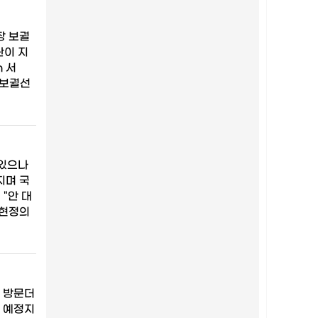
장 보궐
관이 지
 서
·보궐선
 있으나
지며 국
"안 대
김현정의
 방문더
 예정지