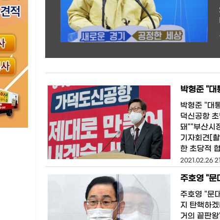
박형준 "대
박형준 "대
덕신공항 초
돼""부산시
기자회견[촬
한 초당적 
2021.02.26 2
주호영 "문
주호영 "문
지 탄핵하겠
거의 끝판왕