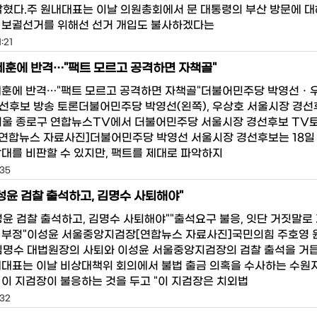
밝혔다.주 원내대표는 이날 의원총회에서 문 대통령의 부산 방문에 대
 보궐선거를 위해선 선거 개입도 불사하겠다는
:21
세훈에 반격…"팩트 모르고 공격하면 자책골"
세훈에 반격…"팩트 모르고 공격하면 자책골"더불어민주당 박영선ㆍ
선후보 방송 토론더불어민주당 박영선(왼쪽), 우상호 서울시장 경
 서울 종로구 연합뉴스TV에서 더불어민주당 서울시장 경선후보 TV
 [연합뉴스 자료사진]더불어민주당 박영선 서울시장 경선후보는 18일
상대를 비판할 수 있지만, 팩트를 제대로 파악하지
:35
성윤 검찰 출석하고, 김명수 사퇴해야"
성윤 검찰 출석하고, 김명수 사퇴해야""출석요구 불응, 잇단 거짓말로
 부정"이성윤 서울중앙지검장[연합뉴스 자료사진]국민의힘 주호영 
 김명수 대법원장의 사퇴와 이성윤 서울중앙지검장의 검찰 출석을 거
내대표는 이날 비상대책위 회의에서 불법 출금 의혹을 수사하는 수원
 이 지검장이 불응하는 것을 두고 "이 지검장은 치외법
:32