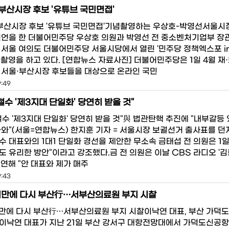
·부산시장 후보 '유튜브 국민면접'
·부산시장 후보 '유튜브 국민면접'기념촬영하는 우상호-박영선서울시
선언을 한 더불어민주당 우상호 의원과 박영선 전 중소벤처기업부 장
일 서울 여의도 더불어민주당 서울시당에서 열린 '민주당 정책엑스포 in
념촬영을 하고 있다. [연합뉴스 자료사진] 더불어민주당은 1일 4월 재
 서울·부산시장 후보들을 대상으로 온라인 국민
9:49
철수 '제3지대 단일화' 당연히 받을 것"
철수 '제3지대 단일화' 당연히 받을 것"與 법관탄핵 추진에 "내부갈등
나와"(서울=연합뉴스) 한지훈 기자 = 서울시장 보궐선거 출사표를 던
 대표와의 1대1 단일화 경선을 제안한 무소속 금태섭 전 의원은 1일 
도 유리한 방안"이라고 강조했다.금 전 의원은 이날 CBS 라디오 '
연해 "안 대표와 제가 매주
9:43
일만에 다시 부산行…서부산의료원 부지 시찰
일만에 다시 부산行…서부산의료원 부지 시찰이낙연 대표, 부산 가덕도
이낙연 대표가 지난 21일 부산 강서구 대항전망대에서 가덕도신공항