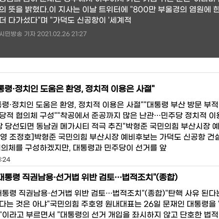
의 뜻을 밝혔다.이 지사는 이날 트위터에 "800만 부울경의 염원에 한
더 다가섰다"며 "가덕도 신공항이 '세계적
시민방송 기자 2021.02.26 21:27
통령·정치인 도움은 환영, 정치적 이용은 사절"
통령·정치인 도움은 환영, 정치적 이용은 사절""대통령 부산 방문 부
당적 협의체 구성""착공에서 준공까지 많은 난관…민주당 정치적 이
장 당선되면 동남권 메가시티 적극 추진"박형준 국민의힘 부산시장 
영 조정호]박형준 국민의힘 부산시장 예비후보는 가덕도 신공항 건
협의체를 구성하겠지만, 대통령과 민주당이 선거를 앞
1:24
대통령 직권남용·선거법 위반 검토…법적조치"(종합)
대통령 직권남용·선거법 위반 검토…법적조치"(종합)"탄핵 사유 된다
다는 것은 아냐"국민의힘 주호영 원내대표는 26일 문재인 대통령을 
"이라고 부르면서 "대통령의 선거 개입을 좌시하지 않고 단호한 법적