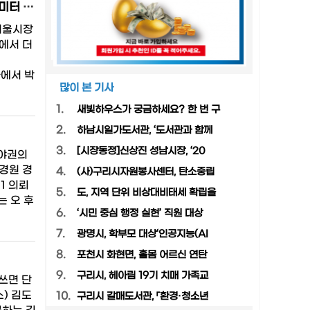
"박영선 38.9% vs 안철수 36.3%, 박영선 39.7% vs 나경원 34%"...리얼미터 서울시장 여론조사…박영선, 양자·다자대결 모두 우세
 서울시장
에서 더
사에서 박
많이 본 기사
1.
새빛하우스가 궁금하세요? 한 번 구
2.
하남시일가도서관, ‘도서관과 함께
3.
[시장동정]신상진 성남시장, ‘20
사야권의
경원 경
4.
(사)구리시자원봉사센터, 탄소중립
1 의뢰
5.
도, 지역 단위 비상대비태세 확립을
는 오 후
6.
‘시민 중심 행정 실현’ 직원 대상
7.
광명시, 학부모 대상‘인공지능(AI
8.
포천시 화현면, 홀몸 어르신 연탄
9.
구리시, 헤아림 19기 치매 가족교
쓰면 단
) 김도
10.
구리시 갈매도서관, 「환경·청소년