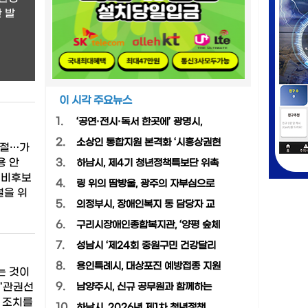
 발
이 시각 주요뉴스
1.
‘공연·전시·독서 한곳에’ 광명시,
2.
소상인 통합지원 본격화 ‘시흥상권현
적절…가
용 안
3.
하남시, 제4기 청년정책특보단 위촉
예비후보
4.
링 위의 땀방울, 광주의 자부심으로
설을 위
5.
의정부시, 장애인복지 동 담당자 교
6.
구리시장애인종합복지관, ‘양평 숲체
7.
성남시 ‘제24회 중원구민 건강달리
8.
용인특례시, 대상포진 예방접종 지원
는 것이
9.
"관권선
남양주시, 신규 공무원과 함께하는
 조치를
10.
하남시, 2026년 제1차 청년정책