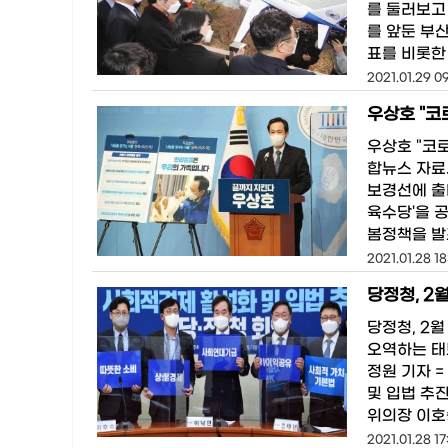
를 둘러보고
를 앞둔 부산
표를 비롯한
2021.01.29 09
우상호 "코
우상호 "코
합뉴스 자료
보경선에 출
육수당'을 
봄정책을 발
2021.01.28 18
당정청, 2월
당정청, 2월
오역하는 태
정원 기자 
및 입법 추
위의장 이호
2021.01.28 17