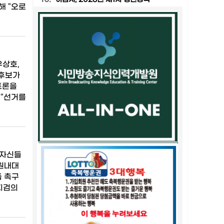
해 "오로
우상호,
선후보가
토론을
 "선거를
 자신들
원내대
듭 촉구
지검의