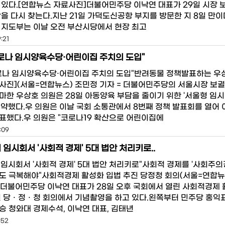
 있다.[연합뉴스 자료사진]더불어민주당 이낙연 대표가 29일 시장 
을 다시 찾는다.지난 21일 가덕도신공항 부지를 방문한 지 8일 만이
 지도부는 이날 오전 부산시당에서 현장 최고
:21
로나 임시양육수당·어린이집 주치의 도입"
로나 임시양육수당·어린이집 주치의 도입"반려동물 정책발표하는 우
사진](서울=연합뉴스) 조민정 기자 = 더불어민주당의 서울시장 보궐
마한 우상호 의원은 28일 아동양육 부담을 줄이기 위한 '서울형 임시
공약했다.우 의원은 이날 국회 소통관에서 8번째 정책 발표회를 열어
표했다.우 의원은 "코로나19 확산으로 어린이집에
:09
 임시회서 '사회적 경제' 5대 법안 처리키로..
 임시회서 '사회적 경제' 5대 법안 처리키로"사회적 경제를 '사회주의
도 극복해야"사회적경제 활성화 입법 추진 당정청 회의(서울=연합뉴
= 더불어민주당 이낙연 대표가 28일 오후 국회에서 열린 사회적경제
진 당ㆍ정ㆍ청 회의에서 기념촬영을 하고 있다.왼쪽부터 민주당 홍익
승 청와대 경제수석, 이낙연 대표, 김태년
:52