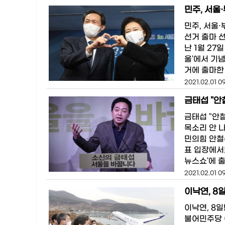
민주, 서울
민주, 서울
선거 출마 
난 1월 27
울'에서 기
거에 출마한
2021.02.01 0
금태섭 "안
금태섭 "안
목소리 안 
민의힘 안철수
표 입장에서
뉴스쇼'에 출
2021.02.01 0
이낙연, 8
이낙연, 8
불어민주당 