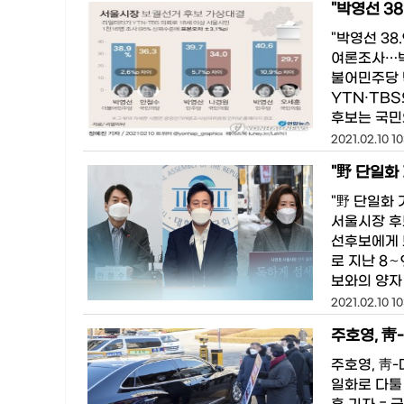
"박영선 38
여론조사…박
불어민주당 
YTN·TB
후보는 국민
2021.02.10 10
"野 단일화
"野 단일화
서울시장 후
선후보에게 
로 지난 8∼
보와의 양자 
2021.02.10 10
주호영, 靑
주호영, 靑-
일화로 다툴