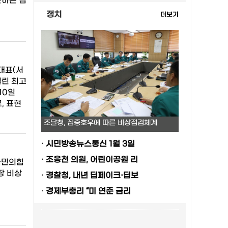
근하는 김
정치
더보기
대표(서
열린 최고
10일
, 표현
조달청, 집중호우에 따른 비상점검체계
·
시민방송뉴스통신 1월 3일
·
조응천 의원, 어린이공원 리
국민의힘
장 비상
·
경찰청, 내년 딥페이크·딥보
·
경제부총리 “미 연준 금리