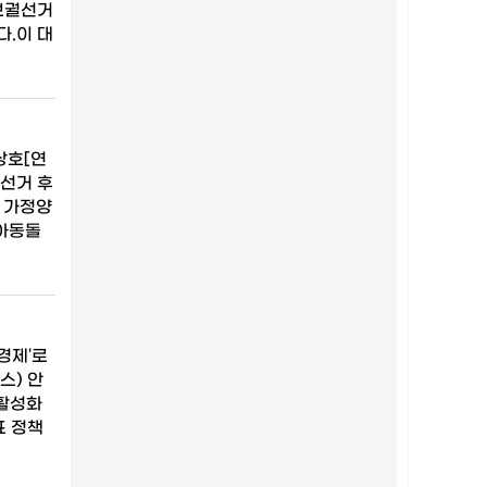
보궐선거
다.이 대
상호[연
선거 후
 가정양
 아동돌
경제'로
스) 안
 활성화
표 정책