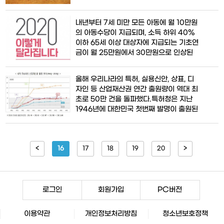
로 흰색에 해당된다. 자(子)는 십이지의 첫
포
자리로, 방위로 정북(正北)을, 달로 음력 11
내년부터 7세 미만 모든 아동에 월 10만원
월을, 시간으로는 오후 11시부터 오전 1시
의 아동수당이 지급되며, 소득 하위 40%
다.‘띠’는 사람이 태어난 해를 십이지로 상
이하 65세 이상 대상자에 지급되는 기초연
징하는 동물이다. 쥐띠는 갑자[甲子, 靑],
금이 월 25만원에서 30만원으로 인상된
병자[丙子, 赤], 무자[戊子, 黃],
다.고등학교 2학년도 무상교육 혜택을 받
게 되며, 주 52시간제는 50∼299인 기업
올해 우리나라의 특허, 실용신안, 상표, 디
까지 확대 적용된다.또한 임산부에게 12개
자인 등 산업재산권 연간 출원량이 역대 최
월 동안 건강한 친환경농산물 꾸러미를 제
초로 50만 건을 돌파했다.특허청은 지난
공하고, 건강보험 보장성 확대에 따라 여성
1946년에 대한민국 첫번째 발명이 출원된
생식기와 흉부·심장 초음파 검사에도 건강
이래 73년 만에 달성했다며 26일 이같이
보험을 적용한다.기
밝혔다. 이는 세계적으로 일본, 미국, 중국
에 이은 4번째다.특허청은 올해 말 기준으
<
16
로 작년에 집계된 48만 245건 보다
17
18
19
20
>
6.3% 증가한 51만 여건의 산업재산권이
출원될 것으로 예상된다고 밝혔다.권리별
로 살펴보면,
로그인
회원가입
PC버전
이용약관
개인정보처리방침
청소년보호정책