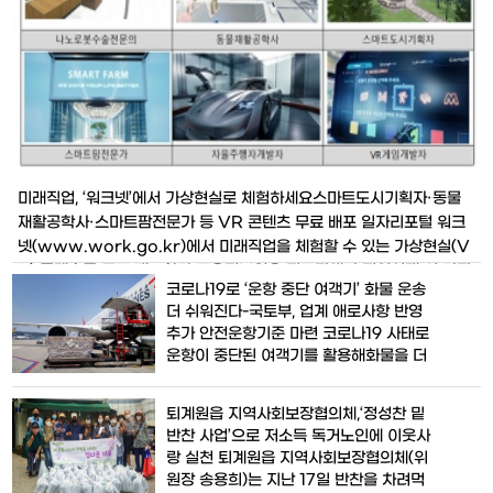
미래직업, ‘워크넷’에서 가상현실로 체험하세요스마트도시기획자·동물
재활공학사·스마트팜전문가 등 VR 콘텐츠 무료 배포 일자리포털 워크
넷(www.work.go.kr)에서 미래직업을 체험할 수 있는 가상현실(V
R) 콘텐츠를 무료 배포한다.고용정보원은 진로탐색과 직업선택 시 가장
코로나19로 ‘운항 중단 여객기’ 화물 운송
효과적인 방법 중 하나는 체험이지만 미래직업을 직접 체험하기는 어렵
더 쉬워진다-국토부, 업계 애로사항 반영
기때문에 VR체험 콘텐츠를 개발해 배포하게 되었다고 밝혔다.한편 고
추가 안전운항기준 마련 코로나19 사태로
용정보원에서는 2017년
운항이 중단된 여객기를 활용해화물을 더
많이,쉽게 나를 수 있도록 관련 규제를 추
가로 완화한다.국토교통부는 여객기의 객
퇴계원읍 지역사회보장협의체,‘정성찬 밑
실을 활용, 화물을 운송할 수 있도록 추가
반찬 사업’으로 저소득 독거노인에 이웃사
안전운항기준을 마련해 18일부터 시행한
랑 실천 퇴계원읍 지역사회보장협의체(위
다고 밝혔다.지난달 말 독일 프랑크푸르트
원장 송용희)는 지난 17일 반찬을 차려먹
로 향하는 아시아나 특별 전세기에 약 13