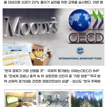
을 대상으로 쓰레기 20% 줄이기 실천을 위한 교육을 실시했다. 이번 행
사는 민선7기 하반기 중점 공약 『시민행복 3대 혁신』중 환경 혁신에 대
한 과제 내용을 공유하고, (사)한국환경교육협회 소속 강사의 쓰레기 2
0% 절감 실천교육 순으로 진행됐다. 이날 조광한 시장
“한국 경제가 가장 선방할 것”…국제적 평가받는 이유는OECD·IMF
등 “전세계 코로나 충격 속 韓 성장전망 선진국 중 ‘가장 양호’”“적극 방
역·선제적 경기대응·건전한 재정건전성이 비결”…외신도 “한국 주목해
야” 코로나19가 몰고 온 충격으로 전세계가 급속한 경제위기 등으로 신
음하고 있다.미국 경제 전문 매체인 블룸버그는 세계 주요국 성장률이
마이너스 20%에 육박할 것으로 예측했고, IMF도최근 세계경제전망
수정 보고서를