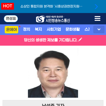
HOT
소상인 통합지원 본격화 ‘시흥상권현장지원단’
개소
편성표
정치
복지
사회기업
문화생활
스포츠
지
온에어
당신의 생생한 제보를 기다립니다.