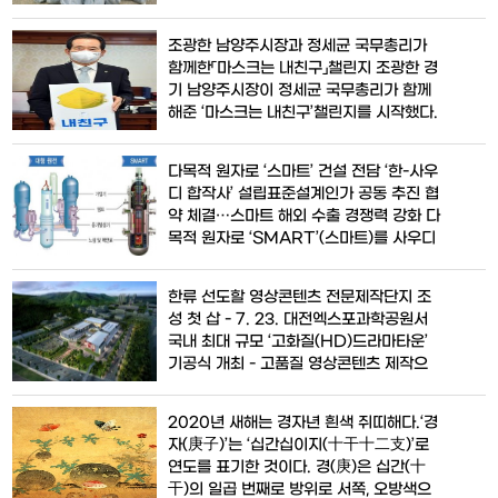
기 어려운 저소득 독거노인 60가구를 가
톤의 방호복 운반을 위한
가호호 방문하여 밑반찬을 전달하는‘정성
조광한 남양주시장과 정세균 국무총리가
찬 밑반찬 사업’을 진행했다. 이날 봉사활
함께한「마스크는 내친구」챌린지 조광한 경
동에 참여한 10여 명의 위원들은 코로나19
기 남양주시장이 정세균 국무총리가 함께
감염 예방을 위해 마스크를 착용하고 관내
해준 ‘마스크는 내친구’챌린지를 시작했다.
저소득 독거어르신들에게 불고기, 소고기
이번 챌린지는 조광한 시장이 직접 도안한
메추리알, 열무김
‘마스크는 내친구’라는 슬로건을 갖고, 마스
다목적 원자로 ‘스마트’ 건설 전담 ‘한-사우
크는 치료백신이 나오기 전까지 코로나19
디 합작사’ 설립표준설계인가 공동 추진 협
로부터 나를 지켜주고 내 주변을 지켜줄 수
약 체결…스마트 해외 수출 경쟁력 강화 다
있는 가장 확실한 방법이기에, 무더운 날씨
목적 원자로 ‘SMART’(스마트)를 사우디
속에서 좀 느슨해 질 수 있는 마스크
아라비아에 건설 및 수출 일을 전담할 한-
사우디 합작사 ‘SMART EPC’가 설립된
한류 선도할 영상콘텐츠 전문제작단지 조
다.과학기술정보통신부는 한국원자력연구
성 첫 삽 - 7. 23. 대전엑스포과학공원서
원(이하 원자력연)과 사우디 왕립 원자력·
국내 최대 규모 ‘고화질(HD)드라마타운’
신재생에너지원(이하 K.A.CARE)이 한-
기공식 개최 - 고품질 영상콘텐츠 제작으
사우디 합작사 ‘SMART EPC’를 설립하
로 한류 확산의 중심이 될 국내 최대 규모
고, SMAR
의 드라마·영화 제작 스튜디오인 ‘고화질
2020년 새해는 경자년 흰색 쥐띠해다.‘경
(HD)드라마타운’ 조성이 본격화된다. 문
자(庚子)’는 ‘십간십이지(十干十二支)’로
화체육관광부(장관 김종덕, 이하 문체부)와
연도를 표기한 것이다. 경(庚)은 십간(十
대전광역시(시장 권선택), 한국콘텐츠진흥
干)의 일곱 번째로 방위로 서쪽, 오방색으
원(원장 송성각)은 7월 23일(목) 대전엑스