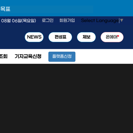
 목표
Select Language
▼
로그인
회원가입
 08월 06일(목요일)
NEWS
편성표
제보
온에어
조회
기자교육신청
플랫폼신청