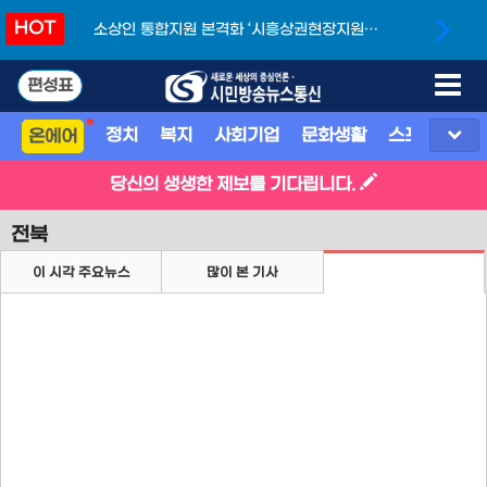
HOT
소상인 통합지원 본격화 ‘시흥상권현장지원단’
개소
편성표
정치
복지
사회기업
문화생활
스포츠
지
온에어
당신의 생생한 제보를 기다립니다.
전북
이 시각 주요뉴스
많이 본 기사