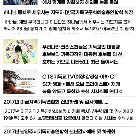
을 더욱 쉽고, 정확하게 읽을 수 있도록 기
에서 경계를 강화하자 해외로 눈을 돌려
존 번역본을 개정하고, 새로운 번역을 하
포교를 벌이고 있다. 신천지는 지난해만
하나님 통치로 세우시는 지도자 [한국기독교문화예술총연합회 회장
는 데에 집중하고 있다. 2016년 기준 28
해외 31개국에 교회 28개와 개척지 91개
김소엽 시]
​ 하나님, 제발 부탁합니다 이번만은 하나님께서 세우시는 지도자를 뽑게
개의 새로운 번역
를 설립했고, 구원파도 동남아 등에서 포
하시어 하나님 통치가 이 땅에 임하게 하소서 무지하고 어두웠던 이 땅 하
교에 열을 올리는 모양새다.이에 따라 총
나님 복음이 널리 전파되면서 오래 잠자던 의식이 깨어나고 자유 시장 경
회 이단대책위원회에서도 해외 사역을 구
제 기반위에 대한민국을 세워주시어 민주주의와 경제의 양 수레바퀴를 온
상하고 있는 가운데, 이보다 앞서 동평양
우리나라 크리스천들은 기독교인 대통령
힘을 다 해서 ‘빨리빨리’질주시켜 초 일류 국가를 단시일 내에 이루어 세계
노회가 필리핀에서 이단대책세미나를 열
후보보다 기독교적인 대통령 후보를 더 선
가 부러워 하
어 주목받고 있
호하는 것으로 나타났다. 최근 들어서는
정치·사회적 현안에 대한 신앙적 책임감
을 더 느끼고 있는 것으로 분석됐다.“기독
CTS기독교TV(회장:감경철·이하 CT
교적 가치 구현 후보 선호” ‘기독교인은 기
S)가 영화 <패션 오브 크라이스트> 재개
독교 신앙을 가진 후보에게 투표하는 것이
봉을 앞두고 목회자 초청 시사회를 연다.<
좋다’에 대해 ‘부정적’(별로 그렇지 않다
패션 오브 크라이스트>는 예수 그리스도
2017년 미금지역기독연합회 신년하례 및 감사예배.....
+전혀 그렇지 않다)인 응답은 63.3%였
께서 지상에서 보내신 마지막 12시간을
2017년 미금지역기독연합회(회장 이경배 목사) 신년하례 및 감사예배가
다. ‘긍정적’(매우 그렇다+약간 그렇다
사실적으로 그려낸 영화로, 2004년 개봉
19일(목) 오후 6시 호평컨벤션홀 12층에서 열렸다.이날 사회는 수석부회
해 전 세계 역대 종교영화 흥행 1위, 북미
장 남상진 목사(한마음교회), 기도 부회장 최하용 목사(한누리교회), 사회
R등급 영화 흥행 수익 1위라는 독보적인
2017년 남양주시기독교총연합회 신년감사예배 및 하례회
자가 성경봉독(잠30:7~9)을 한 후 설교는 증경회장 심재선 목사(희락교
타이틀을 갖고 있다.국내에서도 2주간 1
회)가 ‘새해를 행복하게 삽시다.’라는 제목으로 말씀을 전했다. 심목사는