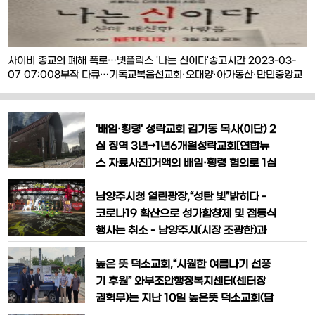
사이비 종교의 폐해 폭로…넷플릭스 '나는 신이다'송고시간 2023-03-
07 07:008부작 다큐…기독교복음선교회·오대양·아가동산·만민중앙교
회 조명 신도 성폭행 등 낱낱이 고발…성범죄 재연 및 반복된 영상 노출은
불편넷플릭스 다큐 '나는 신이다'[넷플릭스 제공. 재판매 및 DB 금지]연
합뉴스제공(시민방송) 남성준 기자 = 넷플릭스가 사이비 종교 교주들의
'배임·횡령' 성락교회 김기동 목사(이단) 2
경악스러운 실체를 폭로한 8부작 다큐멘터리 '
심 징역 3년→1년6개월성락교회[연합뉴
스 자료사진]거액의 배임·횡령 혐의로 1심
에서 징역 3년을 선고받은 서울 구로구 서
울성락교회 김기동 목사가 항소심에서 형
남양주시청 열린광장,“성탄 빛”밝히다 -
을 절반으로 감형받았다.서울고법 형사7
코로나19 확산으로 성가합창제 및 점등식
부(성수제 양진수 배정현 부장판사)는 17
행사는 취소 - 남양주시(시장 조광한)과
일 특정경제범죄가중처벌 등에 관한 법률
남양주시기독교총연합회(총회장 정귀석)
위반(배임·횡령) 등 혐의로 기소된 김 목
는 지난 5일 다가오는 크리스마스를 축하
높은 뜻 덕소교회,“시원한 여름나기 선풍
사의 항소심에서 징역 3년을 선고한 원심
하는「성탄의 빛」(기획 : 한강뮤지엄) 을 시
기 후원” 와부조안행정복지센터(센터장
청 열린광장에 환하게 밝혔다. 금년 성탄
권혁무)는 지난 10일 높은뜻 덕소교회(담