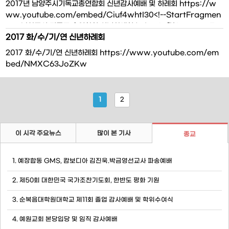
2017년 남양주시기독교총연합회 신년감사예배 및 하례회 https://w
위를 차지하며 누
우리가 살면서 가정들이 화목하고 행
ww.youtube.com/embed/Ciuf4whtI30<!--StartFragmen
t--> 남양주시 기독교 총연합회 신년하례회 뉴스> <!--[if !supportEm
2017 화/수/기/연 신년하례회
ptyParas]--> <!--[endif]--> <!--[if !supportEmptyParas]--
> &l
2017 화/수/기/연 신년하례회 https://www.youtube.com/em
bed/NMXC63JoZKw
1
2
이 시각 주요뉴스
많이 본 기사
종교
1. 예장합동 GMS, 캄보디아 김진욱.박금영선교사 파송예배
2. 제50회 대한민국 국가조찬기도회, 한반도 평화 기원
3. 순복음대학원대학교 제11회 졸업 감사예배 및 학위수여식
4. 예원교회 본당입당 및 임직 감사예배