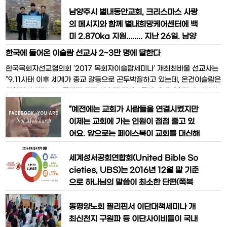
트리는 남양주시를 하나의 커다란 선물상
임목사 오대식)에서 관내 취약계층을 위
자로 표현하고, 무수히 쏟아져 내리는 별
한 선풍기 70대(560만원 상당)를 후원했
남양주시 별내동안교회, 크리스마스 사랑
빛과 눈을 조명으로 표현하여
다고 밝혔다. 교회 관계자는“올 여름 기온
의 메시지와 함께 별내희망케어센터에 백
이 예년보다도 더 높을 것으로 전망되는
미 2,870kg 지원........ 지난 26일, 남양
상황에서 무더위에 취약한 저소득계층을
주시 별내동안교회(담임목사 나광현)는
한국에 들어온 이슬람 선교사 2~3만 명에 달한다
지원하기 위해 선풍기를 후원하게 됐
별내동 복지넷(동 지역사회보장협의체)을
한국목회자선교협의회 '2017 목회자이슬람세미나' 개최최바울 선교사는
다”고 밝혔다. 권혁무 와부조안행
통해 별내희망케어센터에 동절기 취약계
”9.11사태 이후 세계가 종교 갈등으로 곤두박질하고 있는데, 온건이슬람은
층의 따뜻한 겨울을 위한 백미 2,870kg
영향력이 약화되고 급진적 무장 이슬람 전사그룹이 세계이슬람의 리더십
(10kg 287포)을 기탁했다. 이날 전달된
을 장악하기에 이르렀다“면서 ”이란 호메이니 혁명이후 이슬람급진세력은
백미는 크리스마스를 맞아 나눔을 실천하
“예전에는 교회가 사람들을 연결시켰지만
자신감을 확보하고 국제이슬람운동에 박차를 가하고 있다“고 전했다.특히
기 위해 교인들이 정성을 모
이제는 교회에 가는 인원이 점점 줄고 있
최 선교사는 ”이슬람 무장 세력이 경쟁적으로 글로벌
어요. 앞으로는 페이스북이 교회를 대신해
사람들을 연결시키는 공동체 역할을 하게
될 겁니다.”주인공은 에린 데이비스라는
세계성서공회연합회(United Bible So
분입니다. 미국에서 크리스천 작가와 블로
cieties, UBS)는 2016년 12월 말 기준
거로 왕성하게 활동하는 유명인이라는군
으로 하나님의 말씀이 최소한 단편(쪽복
요. 지역 교회에서 열심히 활동하면서 ‘내
음)이라도 번역된 언어의 수가 총 3,225
이름은 에린’ 시리즈나 ‘연결하세요, 아름
개에 이른다고 발표하였다. 또한 끊임없이
동평양노회 필리핀서 이단대책세미나 개
다운 만남’(Connected, Beauti
발전하고 있는 언어로 많은 사람들이 성경
최신천지 구원파 등 이단사이비들이 국내