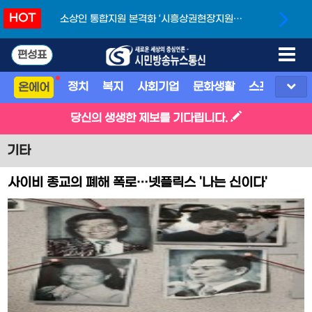
HOT
소상인 통합지원 본격화 ‘시흥상권현장지원단’
개소
편성표
정치
복지
사회기업
문화생활
스포츠
지
온에어
당신의 생생한 제보를 기다립니다.
기타
사이비 종교의 폐해 폭로…넷플릭스 '나는 신이다'