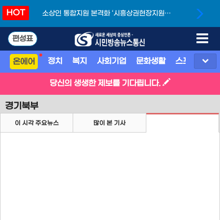
HOT
소상인 통합지원 본격화 ‘시흥상권현장지원단’
개소
편성표
정치
복지
사회기업
문화생활
스포츠
지
온에어
당신의 생생한 제보를 기다립니다.
경기북부
이 시각 주요뉴스
많이 본 기사