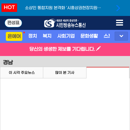
HOT
소상인 통합지원 본격화 ‘시흥상권현장지원단’
개소
편성표
정치
복지
사회기업
문화생활
스포츠
지
온에어
당신의 생생한 제보를 기다립니다.
경남
이 시각 주요뉴스
많이 본 기사