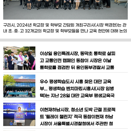
구리시, 2024년 학교장 및 학부모 간담회 개최구리시(시장 백경현)는 관
내 초․중․고 32개교의 학교장 및 학부모들을 만나 교육 현안에 대해 논의
하는 ‘2024년 초중고 학교장 및 학부모 간담회’를 개최한다.이번 간담회
는 지난 11월 5일을 시작으로 11월 20일까지 총 5회에 걸쳐 진행되며, 백
경현 구리시장을 비롯해 시 교육담당부서 관계 공무원, 구리시 관내 각 학
이상일 용인특례시장, 동막초 통학로 살피
교장, 학부모 대표, 운영위원장
고 교통안전 캠페인 동참이 시장은 이날
통학로를 점검한 뒤 용인동부경찰서 교통
관계자를 비롯한 동막초 녹색어머니회와
학부모회, 용인동부경찰서 녹색어머니연
우수 평생학습도시 시흥 찾은 대만 교육
합회, 모범운전자회의 회원 등 100여명과
부... 평생학습 벤치마킹시흥시(시장 임병
어린이 교통안전 캠페인을 벌였다.이 시장
택)는 지난 28일 대만 교육부 평생교육국
은 ‘멈추고, 살피고, 건너요’ 등 어린이 보
장, 국립치난국제대학 교수 등 평생교육
행 수칙을 알리는 슬로건을 외치며 학생들
관계자 10명이 시흥시를 방문해 우수 평
이현재하남시장, 청소년 도박 근절 프로젝
에게 횡단보도를 안전하게 건너도록 당부
생학습 사례와 정책을 벤치마킹하고, 양국
트 '릴레이 챌린지' 적극 동참이현재 하남
하고
간 평생학습 교류를 증진하는 데 힘을 모
시장이 서울특별시경찰청에서 주관한 청