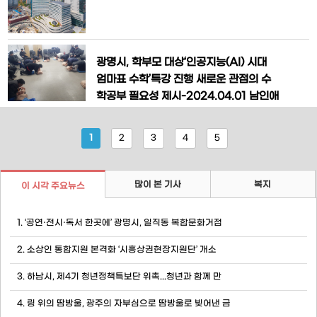
학교 운동장 놀이 시설과 실내체육
혔다.동두천 한국어공유학교는 경기도에
서 지정한 경기북부 한국어 집중교육 거점
기관으로 중도입국 가정과 다문화가정 자
녀의 한국사회 조기 적응 및 공교육 진입
광명시, 학부모 대상‘인공지능(AI) 시대
을 돕기 위한 사업이다.이번 설명회는 4월
엄마표 수학’특강 진행 새로운 관점의 수
8일
학공부 필요성 제시-2024.04.01 남인애
기자-광명시(시장 박승원)는 지난 23일
철산지하공영주차장 내 디지털혁신교육
1
2
3
4
5
센터에서 관내 초등학교 학부모를 대상으
로 ‘인공지능(AI) 시대 엄마표 수학’을 주
제로 특강을 진행했다.시는 인공지능 시대
많이 본 기사
복지
이 시각 주요뉴스
를 맞아 논리적 사고의 핵심인 수학의 중
요성이 대두되면서 학부모들의 관심과 교
1. ‘공연·전시·독서 한곳에’ 광명시, 일직동 복합문화거점
2. 소상인 통합지원 본격화 ‘시흥상권현장지원단’ 개소
3. 하남시, 제4기 청년정책특보단 위촉...청년과 함께 만
4. 링 위의 땀방울, 광주의 자부심으로 땀방울로 빚어낸 금