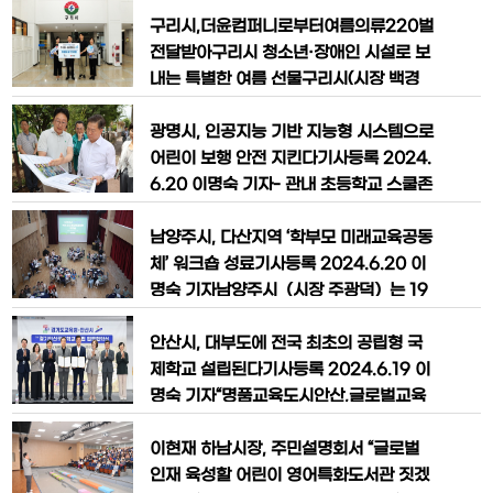
았다고 밝혔다.대만 교육부 평생교육 관계
소년 도박 근절 프로젝트SNS인증 릴레
자들은 대만에서 진행 중인 학습도시 프로
이 챌린지에 동참했다.방세환 광주시장의
구리시,더윤컴퍼니로부터여름의류220벌
그램을 개선하기 위해 한국을 방문했다.
지목으로 챌린지에 참여한 이현재 시장
전달받아구리시 청소년·장애인 시설로 보
특히
은“최근 청소년을 대상으로 하는 불법 온
내는 특별한 여름 선물구리시(시장 백경
라인 도박이 사회적으로 심각한 문제로 대
현)는 7월 2일 더윤컴퍼니(대표 조봉락)
두되고 있어 걱정”이라며“청소년들이 호
로부터 여름 의류 220벌(550만 원 상당)
광명시, 인공지능 기반 지능형 시스템으로
기심에라도 해서는 안되며,위험에 빠졌을
을 전달받았다.더윤컴퍼니는 브랜드 의류
어린이 보행 안전 지킨다기사등록 2024.
경우 혼자서 해결할
병행수입 업체로, 다가오는 여름을 맞아
6.20 이명숙 기자- 관내 초등학교 스쿨존
구리시 관내 청소년 쉼터 및 장애인 시설
15곳에 어린이 보호구역 보행자 안전시스
7개소에 반팔 상의 총 220벌을 기부했
템 설치- 보행자‧운전자에게 다양한 안전
남양주시, 다산지역 ‘학부모 미래교육공동
다.조봉락 대표는 “여름철 폭염을 이겨내
정보 표출- 6곳에는 ‘보행자 안전 자동신
체’ 워크숍 성료기사등록 2024.6.20 이
시는
호연장 시스템’ 추가 설치박승원 광명시장
명숙 기자남양주시（시장 주광덕）는 19
은 17일 오후 ‘제36회 생생소통현장’ 일환
일 경기시청자미디어센터에서 다산지역
으로 ‘어린이 보호구역 보행자 안전시스
22개 초중고 학부모회 임원진 50여 명을
안산시, 대부도에 전국 최초의 공립형 국
템’ 구축 현장인 구름산초등학를
대상으로 워크숍을 개최했다.이날 워크숍
제학교 설립된다기사등록 2024.6.19 이
은 △휴먼북 특강 △학교별 학부모회 소개
명숙 기자“명품교육도시안산,글로벌교육
△시장 및 학부모 간 자녀 교육 토크콘서
의새지평여는행정지원에박차”전국최대의
트 순으로 진행됐다.특히, 이번 토크콘서
다문화도시인안산시가직면한다문화학생
이현재 하남시장, 주민설명회서 “글로벌
트에서는 학부모들이 교육정책 등 궁금했
의증가에따른체계적지원방안에대한필요
인재 육성할 어린이 영어특화도서관 짓겠