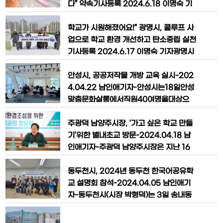
던 질
성으로부터출발,시는경기도교육청과안산
다” 약속기사등록 2024.6.18 이명숙 기
교육지원청에국제학교설립에대해지속적
자공유하기인쇄하기하남시(시장 이현재)
인건의를이어왔다.그결과,안산시의특수
가 글로벌 인재로 성장할 어린이들에게 전
학교가 시원해졌어요!” 광명시, 쿨루프 사
성과사업추진의지등종합적판단에따라경
국 최고 수준의 영어독서 환경을 제공할
업으로 학교 환경 개선하고 탄소중립 실천
기도교육청에서안산시에설립하기로최종
(가칭)하남시어린이도서관 건립과 관련해
기사등록 2024.6.17 이명숙 기자광명시
결정을내렸다.안산시는
주민의견을 청취했다.17일 하남시에 따르
(시장 박승원)는 기후위기로 인한 폭염 피
면 시는 이날 미사도서관 미사홀에서 오는
해 예방과 온실가스 감축을 위한 ‘함께 그
안성시, 공공저작물 개방 교육 실시-202
2026년 상반기 준공 예정인 어린이도서
린 광명쿨루프사업’을 시행해 올해 사업
4.04.22 남인애기자-안성시는18일안성
관의 운영
대상지로 선정된 진성고등학교에쿨루프
맞춤문화살롱에서직원40여명을대상으
설치를 마쳤다고 16일 밝혔다.쿨루프(Co
로‘공공저작물개방교육’을실시했다.교육
ol Roof)는 2010년 미국 뉴욕의 오래된
을맡은한국문화정보원의공공누리교육단
주광덕 남양주시장, ‘가고 싶은 학교 만들
건물에서 거주하던 저소득층 노인들
소속인유충호전문가는“공공저작물및저작
기’위한 별내초교 방문-2024.04.18 남
권의개념이다소낯설거나어려울수있지만,
인애기자-주광덕 남양주시장은 지난 16
개방하는기관도사용하는시민들도모두안
일 교육환경 개선을 위해 별내초등학교를
전하고공정하게이용하기위해배움의시간
방문했다. 지난 11일 부평초등학교를 찾은
동두천시, 2024년 동두천 한국어공유학
이필요하다”고강조했다.
데 이어 올해로 네 번째 행보다.이날 주광
교 설명회 참석-2024.04.05 남인애기
덕 시장은 별내초 학교 관계자 및 학부모
자-동두천시(시장 박형덕)는 3일 송내동
등 교육 공동체와 지역 교육 현안을 논의
행정복지센터 1층에서 ‘2024년 동두천
하는 시간을 가졌다.별내초 교육 공동체는
한국어공유학교 설명회’에 참여했다고 밝