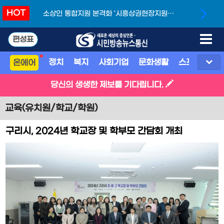
HOT
소상인 통합지원 본격화 ‘시흥상권현장지원단’
개소
편성표
정치
복지
사회기업
문화생활
스포츠
지
온에어
당신의 생생한 제보를 기다립니다.
교육(유치원/학교/학원)
구리시, 2024년 학교장 및 학부모 간담회 개최