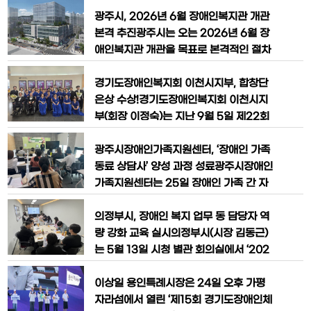
았다고 밝혔다.이날 한국장애인고용공단
탁 기간이 지난해 12월 28일 자로 종료됨
경기북부지사장은 직접 복지관을 방문해
에 따라, 관련 법령과 민간위탁 절차를 거
광주시, 2026년 6월 장애인복지관 개관
우수기관 선정에 따른 포상을 전달하고,
쳐 신규 수탁법인을 선정하고 새로운 법인
본격 추진광주시는 오는 2026년 6월 장
중증장애인 고용 확대를
이 시설 운영을 시작했다.기존 수탁법인의
애인복지관 개관을 목표로 본격적인 절차
위탁 기간 종료에 따라 시흥시는 2025년
에 돌입한다고 17일 밝혔다.시는 지난 15
9월 11일 위탁운영자 모집 공고를 시작으
일 열린 광주시의회 제319회 임시회에서
경기도장애인복지회 이천시지부, 합창단
로, 위탁자 선정심의를 거쳐 11월 1
‘광주시 장애인복지관 설치 및 운영 조
은상 수상!​경기도장애인복지회 이천시지
례’와 ‘장애인복지관 민간 위탁 동의안’이
부(회장 이정숙)는 지난 9월 5일 제22회
의결됨에 따라 9월 17일부터 10월 24일
경기도지사배 시군대항 장애인합창대회
까지 수탁기관 모집 공고를 진행한다.신청
에 참가하여 은상을 수상했다.이번 대회는
광주시장애인가족지원센터, ‘장애인 가족
접수는 10월 20일부터 24일
경기도장애인복지회 각 시군 지부 18팀의
동료 상담사’ 양성 과정 성료광주시장애인
합창단이 참가해 장애인과 비장애인이 함
가족지원센터는 25일 장애인 가족 간 자
께 음악을 통해 화합과 감동을 나누는 뜻
조적 지지체계 구축과 정서적 회복을 지원
깊은 행사였다.이천시지부 합창단은 성별,
하기 위해 마련한 ‘장애인 가족 동료 상담
의정부시, 장애인 복지 업무 동 담당자 역
연령, 장애 종류도 다양한 45명으로 구성
사’ 양성 과정을 성공적으로 마무리했다.
량 강화 교육 실시의정부시(시장 김동근)
되어,
이번 과정은 장애 자녀를 양육하고 있는
는 5월 13일 시청 별관 회의실에서 ‘202
가족을 대상으로 동료 상담사로서의 전문
5년 장애인 복지 업무 동 담당자 역량 강
성을 갖추고 지역 내 장애인 가족을 위한
화 교육’을 실시했다.이번 교육은 수요자
이상일 용인특례시장은 24일 오후 가평
상담 활동을 수행할 수 있도록 역량을 강
중심의 장애인 복지 서비스를 제공하고,
자라섬에서 열린 ‘제15회 경기도장애인체