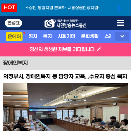
HOT
소상인 통합지원 본격화 ‘시흥상권현장지원단’
개소
편성표
정치
복지
사회기업
문화생활
스포츠
지
온에어
당신의 생생한 제보를 기다립니다.
장애인복지
의정부시, 장애인복지 동 담당자 교육...수요자 중심 복지
서비스 강화