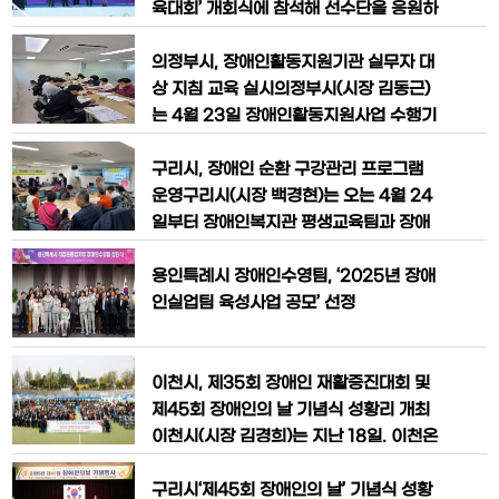
화하는
장애인 복지 평가 대응 역량을 강화하고자
육대회’ 개회식에 참석해 선수단을 응원하
마련했다. 교육을 통해 행정복지센터 및
고 격려했다.경기도장애인체육회 주최로
주민센터 장애인 업무 담당자의 실무 능력
열리는 경기도장애인체육대회는 장애인
의정부시, 장애인활동지원기관 실무자 대
제고와 부서 간 정책 공유 체계
삶의 질 향상과 상호 교류 증진을 위해 매
상 지침 교육 실시의정부시(시장 김동근)
년 개최되고 있다. 올해는 대회는 가평군
는 4월 23일 장애인활동지원사업 수행기
과 가평군장애인체육회가 주관하며, 도내
관 실무자를 대상으로 2025년 지침 개정
31개 시·군에서 약 5000명의 선수가 참
사항을 안내하는 교육을 실시했다.이번 교
구리시, 장애인 순환 구강관리 프로그램
가해 3일간 열띤 경쟁을 펼친다.시는 이번
육은 개정된 지침 중 ‘직장 내 생업과 직접
운영구리시(시장 백경현)는 오는 4월 24
대회
관련된 업무’에 관한 내용을 명확히 전달
일부터 장애인복지관 평생교육팀과 장애
하고, 현장 서비스 제공자 관리와 부정수
인주간보호센터, 좋은누리터 등 시설 장애
급 예방에 실질적인 도움을 주기 위해 마
인들을 대상으로 구강검진 및 교육 서비스
용인특례시 장애인수영팀, ‘2025년 장애
련했다.교육은 ▲2025년도 장애인활동
를 추진한다고 22일 밝혔다.이 사업은 10
인실업팀 육성사업 공모’ 선정
지
여 년 넘게 이어져 온 장애인 및 취약계층
순환 구강관리 프로그램으로, 시설 이용
자, 활동보조인과 보호자를 대상으로 구강
이천시, 제35회 장애인 재활증진대회 및
관리의 중요성을 교육하고 구강건강 예방
제45회 장애인의 날 기념식 성황리 개최
서비
이천시(시장 김경희)는 지난 18일, 이천온
천공원 다목적운동장에서 ‘제35회 이천
시 장애인 재활증진대회 및 제45회 장애
구리시‘제45회 장애인의 날’ 기념식 성황