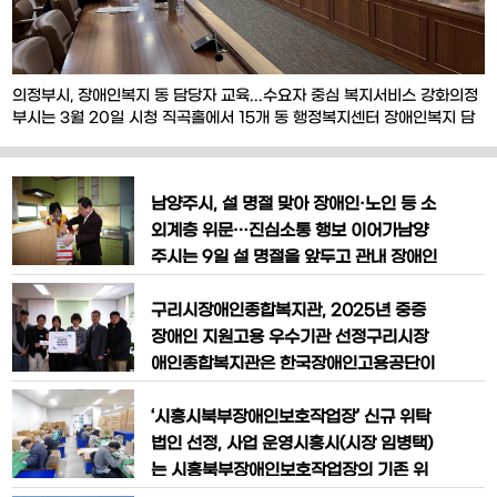
의정부시, 장애인복지 동 담당자 교육...수요자 중심 복지서비스 강화의정
부시는 3월 20일 시청 직곡홀에서 15개 동 행정복지센터 장애인복지 담
당자를 대상으로 ‘2026년 장애인복지업무 동 담당자 역량강화 교육’을
실시했다.이번 교육은 장애인복지 정책과 사업에 대한 이해도를 높이고
동 담당자의 실무 역량을 강화해 시민이 체감하는 장애인복지 서비스를
남양주시, 설 명절 맞아 장애인·노인 등 소
제공하고자 마련했다. 특히 장애인복지 행정서비스의
외계층 위문…진심소통 행보 이어가​남양
주시는 9일 설 명절을 앞두고 관내 장애인
단체 및 어르신 가구 등을 대상으로 위문
활동을 진행했다고 밝혔다.이날 주광덕 남
구리시장애인종합복지관, 2025년 중증
양주시장은 금곡동 （사）한국지체장애
장애인 지원고용 우수기관 선정구리시장
인협회 남양주시지회（단체장 정진춘）
애인종합복지관은 한국장애인고용공단이
와 평내동에 거주하는 폐지 수거 어르신의
주관한 「2025년 중증장애인 지원고용 민
자택을 차례로 방문해 현장을 직접 살폈
간 위탁 사업」 평가에서 우수기관으로 선
‘시흥시북부장애인보호작업장’ 신규 위탁
다.주 시장은 장애인 지원에 힘쓰고 있는
정돼, 지난 1월 8일 한국장애인고용공단
법인 선정, 사업 운영시흥시(시장 임병택)
관계자들의 노
경기북부지사장으로부터 포상을 전달받
는 시흥북부장애인보호작업장의 기존 위