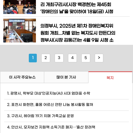
인의 날 기념식’을 개최했다고 밝혔다.이
리 개최​구리시(시장 백경현)는 제45회
번 행사는 (사)이천시장애인연합회(회장
‘장애인의 날’을 맞이하여 18일(금) 시청
전태선)가 주최하고 주관했으며, 법정 지
대강당에서 장애인에 대한 일반인의 인식
정일인 장애인의 날(매년 4월 20일)을 기
제고를 통한 사회통합과 차별 없는 동등한
의정부시, 2025년 제1차 장애인복지위
념하여 ‘행복을 바라봄, 일상을 담아봄,
세상의 구현을 염원하며 화합과 온정을 다
원회 개최...차별 없는 복지도시 만든다의
지는 기념식을 개최했다.구리시 주최, 구
정부시(시장 김동근)는 4월 9일 시청 소
리시장애인단체총연합회 주관으로 열린
회의실에서 ‘2025년 제1차 장애인복지위
이날 행사에는 백경현 구리시장, 신동화
원회’를 열고 장애인정책 종합계획 등 주
1
2
3
4
5
>
구리시의회 의장, 윤호중 국회의원 등 주
요 안건을 심의했다.이번 회의는 장애인의
생활 전반에 실질적인 도움이 되는 복지정
책을 점검하고, 새로운 지원 방향을 설정
이 시각 주요뉴스
많이 본 기사
복지
하기 위해 마련됐다. 시는 장애인 돌봄, 교
육, 일자리 등 생활 밀착형 복지 확
1. 광명시, 학부모 대상‘인공지능(AI) 시대 엄마표 수학
2. 포천시 화현면, 홀몸 어르신 연탄 나눔 봉사활동 펼쳐
3. 구리시, 헤아림 19기 치매 가족교실 운영
4. 안산시, 모자보건 지원책 소득기준 폐지…‘출산 장려책