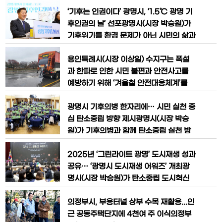
소외되었던 한강 수변 관광자원 조성을 위
까지 건립하는 사업을 차질 없이 추진하고
해 남양주시와 공동으로 추진 중인「하남
있다고 19일 밝혔다.이는 올해 1월 1일부
‘기후는 인권이다’ 광명시, ‘1.5℃ 광명 기
시-남양주시 상생협력 기반 한강 수변 친
터 시행된 ‘수도권 생활폐기물 직매립 전
후인권의 날’ 선포광명시(시장 박승원)가
환경 연계
면 금지’를 명시한 폐기물관리법에 선제적
기후위기를 환경 문제가 아닌 시민의 삶과
으로 대응하기 위한 것이다.수도권 생활폐
인권의 문제로 선언하고, ‘1.5℃ 광명 기
기물 직매립 금지는 생활폐기물을 소각·
후인권의 날’을 공식 선포했다.시는 5일
용인특례시(시장 이상일) 수지구는 폭설
재활용 등 적정 처리 없이 매립하는
시청 대회의실에서 기후위기로부터 모든
과 한파로 인한 시민 불편과 안전사고를
시민, 특히 취약계층의 인권을 보호하고
예방하기 위해 ‘겨울철 안전대응체계’를
지속가능하고 포용적인 기후인권도시로
가동하고 있다고 29일 밝혔다.구는 내년
나아가기 위한 선포식을 개최했다.‘1.5℃
3월 15일까지를 동절기 제설 대책 기간으
광명시 기후의병 한자리에… 시민 실천 중
광명 기후인권의 날’은 2015년
로 정하고, 신속한 제설과 결빙 예방을 위
심 탄소중립 방향 제시광명시(시장 박승
한 대응체계를 운영하고 있다.제설 전진기
원)가 기후의병과 함께 탄소중립 실천 방
지 2곳을 중심으로 굴삭기·덤프 등 제설
향을 모색했다.시는 18일 시청 대회의실
장비 47대와 살포기·삽날 등 부착형 장비
에서 기후의병 100여 명이 참석한 가운데
2025년 ‘그린라이트 광명’ 도시재생 성과
51대, 보도 제설기 11대를 확보했으며
‘2025 기후의병 토론회’를 열었다.이번
공유… ‘광명시 도시재생 어워즈’ 개최광
토론회는 ‘기후의병, 우리 앞으로 뭐할
명시(시장 박승원)가 탄소중립 도시혁신
까?’를 주제로 청년부터 중장년층까지 다
을 강화해 2025년 도시재생 정책의 성과
양한 세대의 기후의병이 한자리에 모여 2
를 공개했다.시는 2일 시청 대회의실에서
의정부시, 부용터널 상부 수목 재활용...인
025년 활동 내용을 공유하고, 향후 기후
‘광명시 도시재생 어워즈’를 주제로 ‘202
근 공동주택단지에 4천여 주 이식의정부