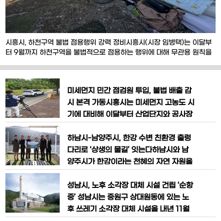
시흥시, 하천구역 불법 점용행위 강력 정비시흥시(시장 임병택)는 이달부
터 9월까지 하천구역을 불법적으로 점용하는 행위에 대해 무관용 원칙을
적용한 강력한 정비를 추진한다.이번 조치는 지난해 12월 26일 국무회의
에서 대통령이 ‘하천ㆍ계곡 내 불법 점용시설 전면 재조사’를 지시한 데 따
른 후속 조치로, 장기간 관행적으로 이어져 온 불법 점용 행위를 근절하고
미세먼지 민간 점검원 투입, 불법 배출 감
공공 하천의 본래 기능을 회복하기 위해 추진
시 본격 가동시흥시는 미세먼지 고농도 시
기에 대비해 이달부터 산업단지와 공사장
등을 대상으로 민간점검원 4명을 투입해
미세먼지 불법 배출 예방을 위한 집중 감
하남시-남양주시, 한강 수변 친환경 출렁
시 활동을 추진한다.이번에 선발된 4명의
다리로 ‘상생의 물길’ 잇는다하남시와 남
민간 점검원은 오는 5월까지 4개월간 활
양주시가 한강이라는 천혜의 자연 자원을
동한다. 이들은 관내를 돌며 ▲비디오 장
공유하며,단절된 두 도시를 생태적으로 잇
비를 활용한 노후 경유차 단속 ▲영농폐기
는‘친환경 출렁다리’조성을 통해 초광역
성남시, 노후 소각장 대체 시설 건립 ‘순항
물 불법소각 감시 ▲자동차 공회전 제한구
협력의 모범 사례를 만들어간다.하남시
중’ 성남시는 중원구 상대원동에 있는 노
역
(시장 이현재)는22일 과도한 중첩규제로
후 쓰레기 소각장 대체 시설을 내년 11월