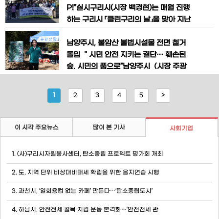
선을 다하겠다”라고 밝혔다.현재 시흥시
용기를 제공하겠다고 11일 밝혔다.다회용
P!”실시구리시(시장 백경현)는 매월 진행
는 단계
기는 여러 번 사용할 수 있는 재질(PP)의
하는 구리시 「클린구리의 날」을 맞아 지난
컵과 그릇, 도시락 용기 등 행사 특성에 맞
10일 사노동 주민들과 함께 「가을맞이 우
춰 다양한 종류가 보급된다.우선 동별 체
리 동네 클린UP!」 활동을 펼쳤다고 밝혔
남양주시, 불암산 불법시설물 전면 철거
육대회가 몰려 있는 9월과 10월 행
다. 이번 활동은 사노동 안말·내동경로당
돌입 ＂시민 안전 지키는 결단… 훼손된
일대에서 진행됐다.이날 행사에는 사노동
숲, 시민의 품으로”남양주시（시장 주광
주민을 비롯해 동구동 행정복지센터와 구
덕）는 9월 10일부터 30일까지 별내동
리시청 회계과, 교통행정과, 산업지원과,
불암산 일대에 장기간 방치돼 온 무속 관
1
2
3
4
5
>
보건정책과, 감염병관리과 직원 등 5
련 불법건축물 55개소를 행정대집행을
통해 전면 철거에 나선다.이번 조치는 △
도심 내 산불 위험 요소 제거 △주민의 생
이 시각 주요뉴스
많이 본 기사
사회기업
명과 안전 확보 △훼손된 불암산 자연 복
원을 위한 선제적 대응 차원에서 추진된
1. (사)구리시자원봉사센터, 탄소중립 프로젝트 평가회 개최
다. 해당
2. 도, 지역 단위 비상대비태세 확립을 위한 을지연습 시행
3. 과천시, ‘일회용컵 없는 카페’ 만든다…‘탄소중립도시’
4. 하남시, 안전전세 길목 지킴 운동 본격화…‘안전전세 관