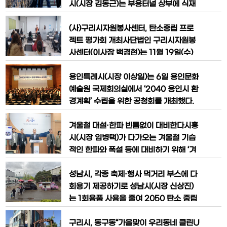
의
5 광명시 도시재생 성과공유회’를 열고 올
시(시장 김동근)는 부용터널 상부에 식재
해 추진한 광명형 도시재생의 주요 결과를
돼 있던 조경수목 4천여 주를 인근 민락주
시민과 공유했다.올해 광명시는 탄소중립
공2단지아파트로 이식해 자원 재활용과
(사)구리시자원봉사센터, 탄소중립 프로
형 도시재생 브랜드 ‘그린라이트 광
주거환경 개선을 동시에 추진했다고 19일
젝트 평가회 개최사단법인 구리시자원봉
밝혔다.이번 수목 이식은 부용터널과 바로
사센터(이사장 백경현)는 11월 19일(수)
접한 민락주공2단지아파트 측에서 노후
자원봉사센터 교육실에서 ‘탄소중립 프로
수종 교체를 위해 시에 협조를 요청하면서
젝트’에 참여한 자원봉사 단체를 대상으로
용인특례시(시장 이상일)는 6일 용인문화
이뤄졌다. 해당 아파트는 부용터널 상부
평가회를 진행했다고 밝혔다.평가회는 2
예술원 국제회의실에서 ‘2040 용인시 환
산
0여 명의 자원봉사 단체 회원들이 참석했
경계획’ 수립을 위한 공청회를 개최했다.
으며 ▲참여 단체 소개 ▲단체별 활동 현
이번 공청회는 전문가, 시민, 관계 공무원,
황 보고 ▲활동 성과 공유 및 향후 계획 논
시의원 등 120여 명이 참석한 가운데 환
겨울철 대설·한파 빈틈없이 대비한다시흥
의 순으로 진행됐다.‘탄소중립 프로젝
경여건변화 전망, 비전·추진 전략, 분야별
시(시장 임병택)가 다가오는 겨울철 기습
트’는 지
기본계획 등 환경계획(안)을 발표, 전문가
적인 한파와 폭설 등에 대비하기 위해 ‘겨
지정토론, 의견수렴 순으로 이뤄졌다.환경
울철 재난 안전 대책’을 본격적으로 가동
계획은 환경 분야 최상위 계획으로 2040
한다.박영덕 안전교통국장은 4일 시청 브
성남시, 각종 축제·행사 먹거리 부스에 다
년까지 환경 변화에 대응하고,
리핑룸에서 개최한 언론브리핑을 통해
회용기 제공하기로 성남시(시장 신상진)
“선제 대응 체계 구축과 현장 대응 강화를
는 1회용품 사용을 줄여 2050 탄소 중립
중심으로 겨울철 다양한 위험 요소에 신속
에 이바지하고자 시가 주최·주관하는 각
히 대응하며, 시민 안전과 생명 보호에 최
종 축제와 행사의 먹거리 부스 등에 다회
구리시, 동구동“가을맞이 우리동네 클린U