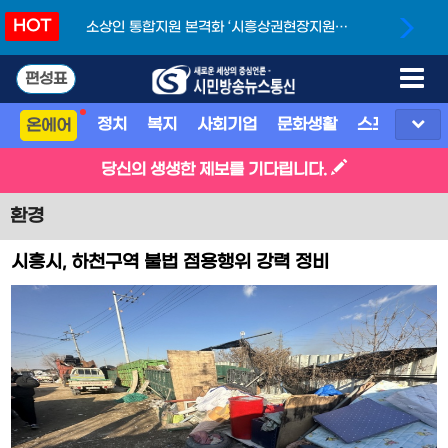
HOT
소상인 통합지원 본격화 ‘시흥상권현장지원단’
개소
편성표
정치
복지
사회기업
문화생활
스포츠
지
온에어
당신의 생생한 제보를 기다립니다.
환경
시흥시, 하천구역 불법 점용행위 강력 정비