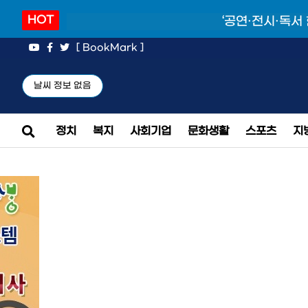
HOT
‘공연·전시·독서
[ BookMark ]
날씨 정보 없음
정치
복지
사회기업
문화생활
스포츠
지