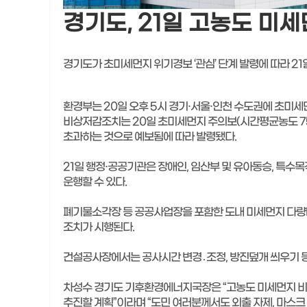
경기도, 21일 고농도 미
경기도가 초미세먼지 위기경보 ‘관심’ 단계 발령에 따라 2
환경부는 20일 오후 5시 경기·서울·인천 수도권에 초미세
비상저감조치는 20일 초미세먼지 주의보(시간평균농도 75
초과하는 것으로 예보됨에 따라 발령됐다.
21일 행정·공공기관은 장애인, 임산부 및 유아동승, 특
운행할 수 있다.
폐기물소각장 등 공공사업장을 포함한 도내 미세먼지 다량배
조치가 시행된다.
건설공사장에서는 공사시간 변경․조정, 방진덮개 씌우기 등 
차성수 경기도 기후환경에너지국장은 “고농도 미세먼지 비
추진할 계획”이라며 “도민 여러분께서도 외출 자제, 마스크