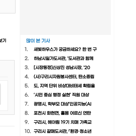
보기
많이 본 기사
1.
새빛하우스가 궁금하세요? 한 번 구
2.
하남시일가도서관, ‘도서관과 함께
3.
[시장동정]신상진 성남시장, ‘20
4.
(사)구리시자원봉사센터, 탄소중립
5.
도, 지역 단위 비상대비태세 확립을
6.
‘시민 중심 행정 실현’ 직원 대상
7.
광명시, 학부모 대상‘인공지능(AI
8.
포천시 화현면, 홀몸 어르신 연탄
9.
구리시, 헤아림 19기 치매 가족교
10.
구리시 갈매도서관, 「환경·청소년