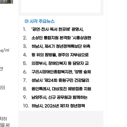
이 시각 주요뉴스
1.
‘공연·전시·독서 한곳에’ 광명시,
2.
소상인 통합지원 본격화 ‘시흥상권현
3.
하남시, 제4기 청년정책특보단 위촉
㎍/㎥
4.
링 위의 땀방울, 광주의 자부심으로
5.
의정부시, 장애인복지 동 담당자 교
만
6.
구리시장애인종합복지관, ‘양평 숲체
7.
성남시 ‘제24회 중원구민 건강달리
등의
8.
용인특례시, 대상포진 예방접종 지원
9.
남양주시, 신규 공무원과 함께하는
10.
하남시, 2026년 제1차 청년정책
철저히
을 써