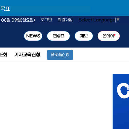
 목표
Select Language
▼
로그인
회원가입
 08월 09일(일요일)
NEWS
편성표
제보
온에어
조회
기자교육신청
플랫폼신청