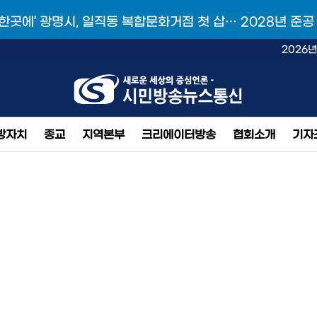
 한곳에’ 광명시, 일직동 복합문화거점 첫 삽… 2028년 준공
2026년
방자치
종교
지역본부
크리에이터방송
협회소개
기자