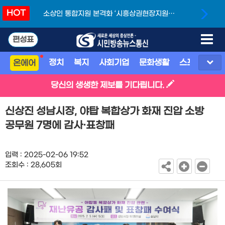
HOT
소상인 통합지원 본격화 ‘시흥상권현장지원단’
개소
편성표
정치
복지
사회기업
문화생활
스포츠
지
온에어
당신의 생생한 제보를 기다립니다.
신상진 성남시장, 야탑 복합상가 화재 진압 소방
공무원 7명에 감사·표창패
입력 : 2025-02-06 19:52
조회수 : 28,605회