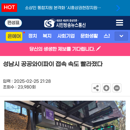
HOT
소상인 통합지원 본격화 ‘시흥상권현장지원단’
개소
편성표
정치
복지
사회기업
문화생활
스포츠
지
온에어
당신의 생생한 제보를 기다립니다.
성남시 공공와이파이 접속 속도 빨라졌다
입력 : 2025-02-25 21:28
조회수 : 23,980회