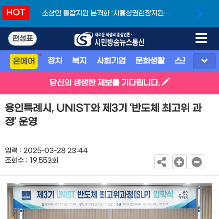
HOT
소상인 통합지원 본격화 ‘시흥상권현장지원단’
개소
편성표
정치
복지
사회기업
문화생활
스포츠
지
온에어
당신의 생생한 제보를 기다립니다.
용인특례시, UNIST와 제3기 ‘반도체 최고위 과
정’ 운영
입력 : 2025-03-28 23:44
조회수 : 19,553회