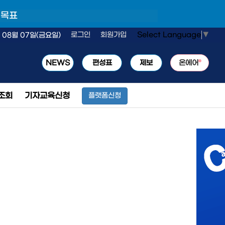
 목표
Select Language
▼
로그인
회원가입
 08월 07일(금요일)
NEWS
편성표
제보
온에어
조회
기자교육신청
플랫폼신청