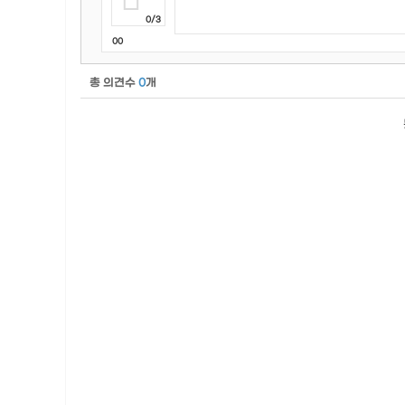
0/3
00
총 의견수
0
개