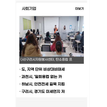
사회기업
더보기
(사)구리시자원봉사센터, 탄소중립 프
·
도, 지역 단위 비상대비태세
·
과천시, ‘일회용컵 없는 카
·
하남시, 안전전세 길목 지킴
·
구리시, 경기도 미세먼지 저