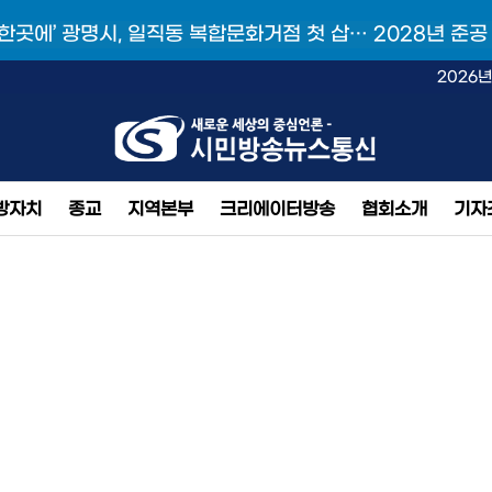
 한곳에’ 광명시, 일직동 복합문화거점 첫 삽… 2028년 준공
2026년
방자치
종교
지역본부
크리에이터방송
협회소개
기자