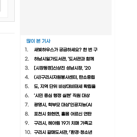
많이 본 기사
1.
새빛하우스가 궁금하세요? 한 번 구
2.
하남시일가도서관, ‘도서관과 함께
3.
[시장동정]신상진 성남시장, ‘20
4.
(사)구리시자원봉사센터, 탄소중립
5.
도, 지역 단위 비상대비태세 확립을
6.
‘시민 중심 행정 실현’ 직원 대상
7.
광명시, 학부모 대상‘인공지능(AI
8.
포천시 화현면, 홀몸 어르신 연탄
9.
구리시, 헤아림 19기 치매 가족교
10.
구리시 갈매도서관, 「환경·청소년