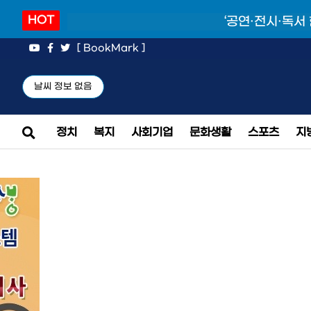
HOT
‘공연·전시·독서
[ BookMark ]
날씨 정보 없음
정치
복지
사회기업
문화생활
스포츠
지