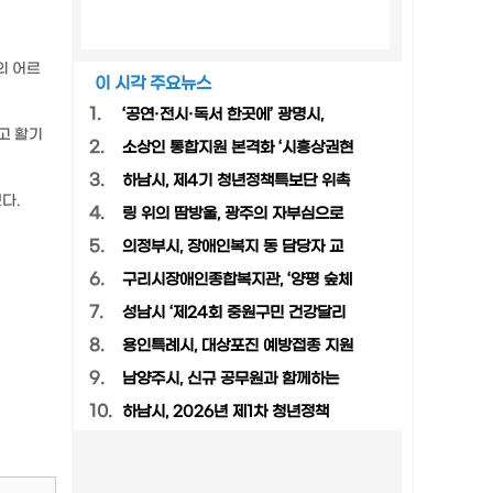
의 어르
이 시각 주요뉴스
1.
‘공연·전시·독서 한곳에’ 광명시,
고 활기
2.
소상인 통합지원 본격화 ‘시흥상권현
3.
하남시, 제4기 청년정책특보단 위촉
다.
4.
링 위의 땀방울, 광주의 자부심으로
5.
의정부시, 장애인복지 동 담당자 교
6.
구리시장애인종합복지관, ‘양평 숲체
7.
성남시 ‘제24회 중원구민 건강달리
8.
용인특례시, 대상포진 예방접종 지원
9.
남양주시, 신규 공무원과 함께하는
10.
하남시, 2026년 제1차 청년정책