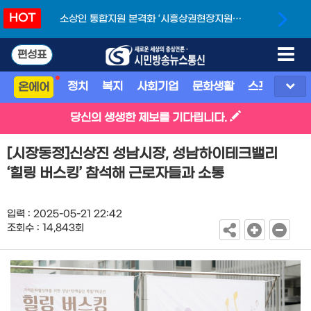
HOT
소상인 통합지원 본격화 ‘시흥상권현장지원단’
개소
편성표
정치
복지
사회기업
문화생활
스포츠
지
온에어
당신의 생생한 제보를 기다립니다.
[시장동정]신상진 성남시장, 성남하이테크밸리
‘힐링 버스킹’ 참석해 근로자들과 소통
입력 : 2025-05-21 22:42
조회수 : 14,843회