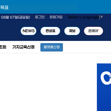
 목표
Select Language
▼
로그인
회원가입
 08월 07일(금요일)
NEWS
편성표
제보
온에어
조회
기자교육신청
플랫폼신청