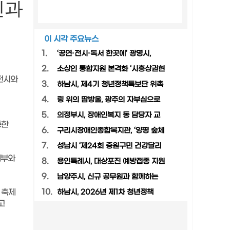
민과
이 시각 주요뉴스
1.
‘공연·전시·독서 한곳에’ 광명시,
2.
소상인 통합지원 본격화 ‘시흥상권현
 전시와
3.
하남시, 제4기 청년정책특보단 위촉
4.
링 위의 땀방울, 광주의 자부심으로
5.
의정부시, 장애인복지 동 담당자 교
통한
6.
구리시장애인종합복지관, ‘양평 숲체
7.
성남시 ‘제24회 중원구민 건강달리
배부와
8.
용인특례시, 대상포진 예방접종 지원
9.
남양주시, 신규 공무원과 함께하는
10.
 축제
하남시, 2026년 제1차 청년정책
고