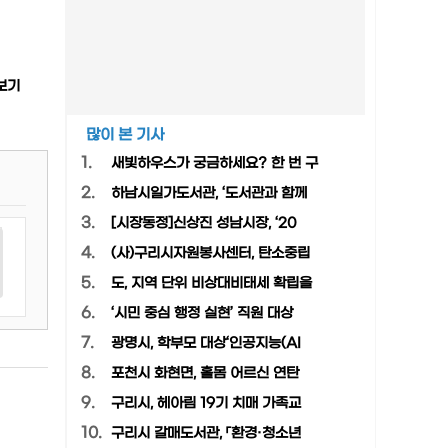
보기
많이 본 기사
1.
새빛하우스가 궁금하세요? 한 번 구
2.
하남시일가도서관, ‘도서관과 함께
3.
[시장동정]신상진 성남시장, ‘20
4.
(사)구리시자원봉사센터, 탄소중립
5.
도, 지역 단위 비상대비태세 확립을
6.
‘시민 중심 행정 실현’ 직원 대상
7.
광명시, 학부모 대상‘인공지능(AI
8.
포천시 화현면, 홀몸 어르신 연탄
9.
구리시, 헤아림 19기 치매 가족교
10.
구리시 갈매도서관, 「환경·청소년