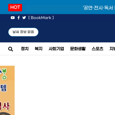
HOT
‘공연·전시·독서
[ BookMark ]
날씨 정보 없음
정치
복지
사회기업
문화생활
스포츠
지