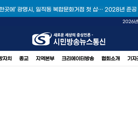
 한곳에’ 광명시, 일직동 복합문화거점 첫 삽… 2028년 준공
2026년
방자치
종교
지역본부
크리에이터방송
협회소개
기자