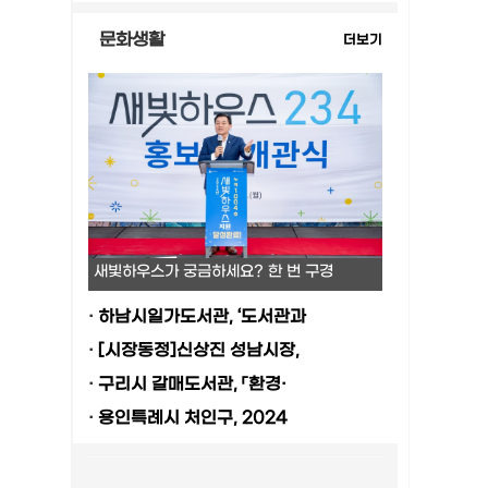
문화생활
더보기
새빛하우스가 궁금하세요? 한 번 구경
·
하남시일가도서관, ‘도서관과
·
[시장동정]신상진 성남시장,
·
구리시 갈매도서관, 「환경·
·
용인특례시 처인구, 2024