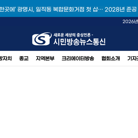
 한곳에’ 광명시, 일직동 복합문화거점 첫 삽… 2028년 준공
2026년
방자치
종교
지역본부
크리에이터방송
협회소개
기자