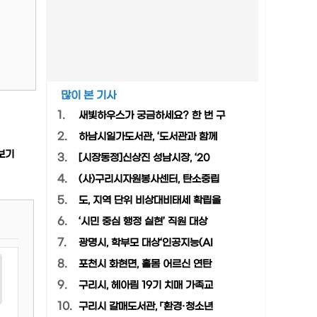
많이 본 기사
1.
새빛하우스가 궁금하세요? 한 번 구
2.
하남시일가도서관, ‘도서관과 함께
보기
3.
[시장동정]신상진 성남시장, ‘20
4.
(사)구리시자원봉사센터, 탄소중립
5.
도, 지역 단위 비상대비태세 확립을
6.
‘시민 중심 행정 실현’ 직원 대상
7.
광명시, 학부모 대상‘인공지능(AI
8.
포천시 화현면, 홀몸 어르신 연탄
9.
구리시, 헤아림 19기 치매 가족교
10.
구리시 갈매도서관, 「환경·청소년