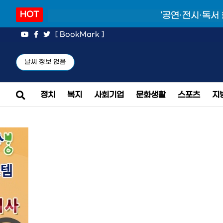
HOT
‘공연·전시·독서
[ BookMark ]
날씨 정보 없음
정치
복지
사회기업
문화생활
스포츠
지