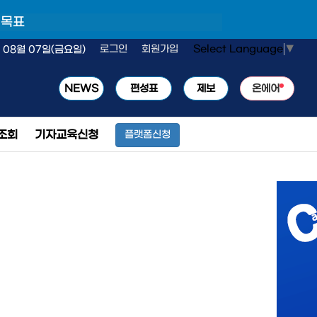
 목표
Select Language
▼
로그인
회원가입
 08월 07일(금요일)
NEWS
편성표
제보
온에어
조회
기자교육신청
플랫폼신청