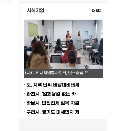
사회기업
더보기
(사)구리시자원봉사센터, 탄소중립 프
·
도, 지역 단위 비상대비태세
·
과천시, ‘일회용컵 없는 카
·
하남시, 안전전세 길목 지킴
·
구리시, 경기도 미세먼지 저