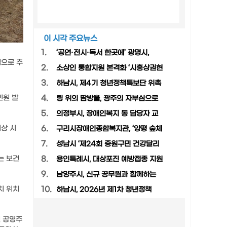
이 시각 주요뉴스
1.
‘공연·전시·독서 한곳에’ 광명시,
적으로 추
2.
소상인 통합지원 본격화 ‘시흥상권현
3.
하남시, 제4기 청년정책특보단 위촉
민원 발
4.
링 위의 땀방울, 광주의 자부심으로
5.
의정부시, 장애인복지 동 담당자 교
상 시
6.
구리시장애인종합복지관, ‘양평 숲체
7.
성남시 ‘제24회 중원구민 건강달리
는 보건
8.
용인특례시, 대상포진 예방접종 지원
9.
남양주시, 신규 공무원과 함께하는
치 위치
10.
하남시, 2026년 제1차 청년정책
천 공영주