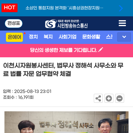
HOT
소상인 통합지원 본격화 ‘시흥상권현장지원단’
개소
편성표
정치
복지
사회기업
문화생활
스포츠
지
온에어
당신의 생생한 제보를 기다립니다.
이천시자원봉사센터, 법무사 정해석 사무소와 무
료 법률 자문 업무협약 체결
입력 : 2025-08-13 23:01
조회수 : 16,191회