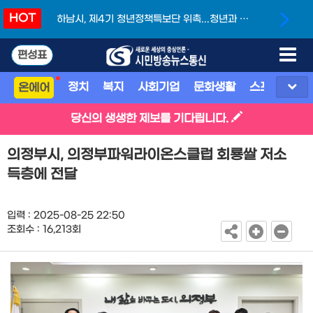
HOT
하남시, 제4기 청년정책특보단 위촉...청년과 함
께 만드는 도시
편성표
정치
복지
사회기업
문화생활
스포츠
지
온에어
당신의 생생한 제보를 기다립니다.
의정부시, 의정부파워라이온스클럽 회룡쌀 저소
득층에 전달
입력 : 2025-08-25 22:50
조회수 : 16,213회