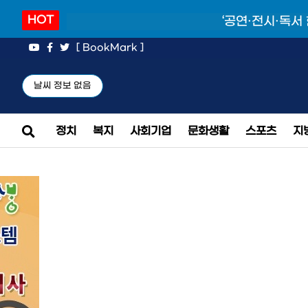
HOT
‘공연·전시·독서
[ BookMark ]
날씨 정보 없음
정치
복지
사회기업
문화생활
스포츠
지