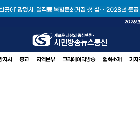
 한곳에’ 광명시, 일직동 복합문화거점 첫 삽… 2028년 준공
2026년
방자치
종교
지역본부
크리에이터방송
협회소개
기자