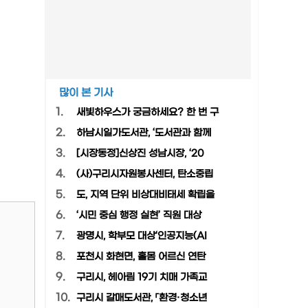
많이 본 기사
1.
새빛하우스가 궁금하세요? 한 번 구
2.
하남시일가도서관, ‘도서관과 함께
3.
[시장동정]신상진 성남시장, ‘20
4.
(사)구리시자원봉사센터, 탄소중립
5.
도, 지역 단위 비상대비태세 확립을
6.
‘시민 중심 행정 실현’ 직원 대상
7.
광명시, 학부모 대상‘인공지능(AI
8.
포천시 화현면, 홀몸 어르신 연탄
9.
구리시, 헤아림 19기 치매 가족교
10.
구리시 갈매도서관, 「환경·청소년