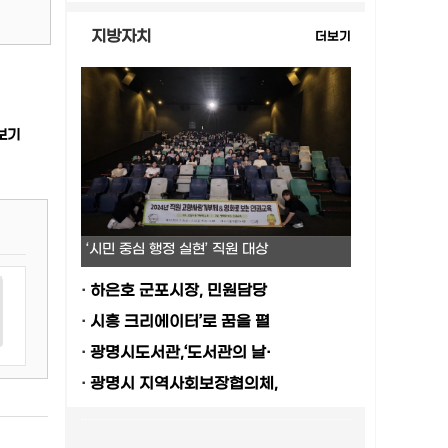
지방자치
더보기
보기
‘시민 중심 행정 실현’ 직원 대상
·
하은호 군포시장, 민원담당
·
시흥 크리에이터’로 꿈을 펼
·
광명시도서관,‘도서관의 날·
·
광명시 지역사회보장협의체,