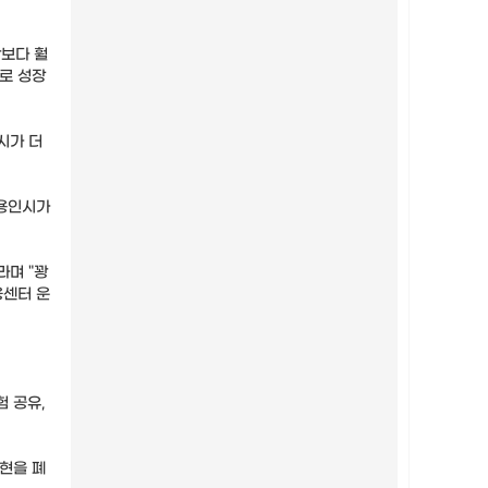
산보다 훨
시로 성장
시가 더
 용인시가
라며 "꽝
융센터 운
 공유,
·현을 폐