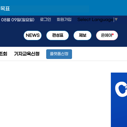
 목표
Select Language
▼
로그인
회원가입
 08월 09일(일요일)
NEWS
편성표
제보
온에어
조회
기자교육신청
플랫폼신청