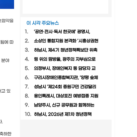
우호협약을
이 시각 주요뉴스
1.
‘공연·전시·독서 한곳에’ 광명시,
2.
소상인 통합지원 본격화 ‘시흥상권현
편됨에 따
3.
하남시, 제4기 청년정책특보단 위촉
4.
링 위의 땀방울, 광주의 자부심으로
 분야
5.
의정부시, 장애인복지 동 담당자 교
6.
구리시장애인종합복지관, ‘양평 숲체
7.
성남시 ‘제24회 중원구민 건강달리
내고 있
8.
용인특례시, 대상포진 예방접종 지원
9.
남양주시, 신규 공무원과 함께하는
10.
하남시, 2026년 제1차 청년정책
.
 축하한