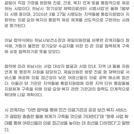
료팀이 직접 가정을 방문해 진료
,
간호
,
복지 연계 등을 통합적으로 제공
하는 사업이다
.
하남시
‘
장기요양 재택의료센터 시범사업
’
은 올해
1
월부
터 시행 중이며
, 2026
년
3
월
27
일 시행되는 지역돌봄 통합지원법이 지
향하는 의료
·
요양
·
복지의 통합적 제공 체계를 선도적으로 구현하는 사례
로 평가된다
.
이날 협약식에는 하남시보건소장과 제일의원장을 비롯한 관계자들이 참
석해
,
거동이 불편한 장기요양 수급자를 위한 민
‧
관 의료 협력체계 구축
에 상호 협력하기로 뜻을 모았다
.
협약에 따라 하남시는 사업 대상자 발굴과 사업 안내
,
지역 내 돌봄 자원
연계 등 행정적 지원을 담당하고
,
제일의원은 방문 진료 등 재택의료 서
비스를 제공해 의료 접근성이 낮은 어르신들의 의료 공백 해소에 힘쓴
다
.
아울러 양 기관은 지역돌봄 통합지원법에 따른 지역 단위 통합돌봄
지원체계 구축을 위해 의료
·
요양
·
복지 관련 기관과의 협력도 단계적으로
확대해 나갈 계획이다
.
시 관계자는
“
이번 협약을 통해 민간 의료기관과 공공 보건
‧
복지 서비스
가 결합된 촘촘한 돌봄 체계가 구축될 것으로 기대한다
”
며
“
향후 사업 확
대를 통해 어르신들의 의료 접근성을 높이는 데 최선을 다하겠다
”
고 말했
다
.