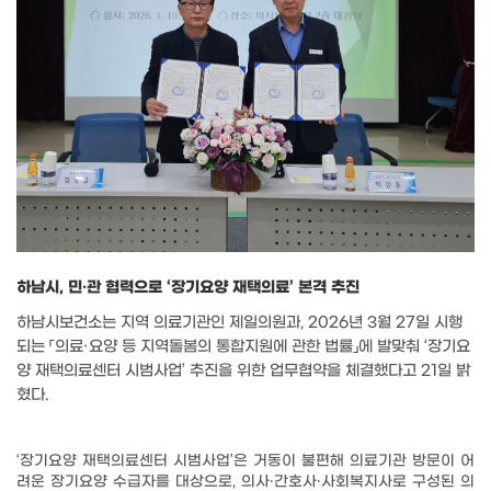
하남시, 민‧관 협력으로 ‘장기요양 재택의료’ 본격 추진
하남시보건소는 지역 의료기관인 제일의원과
, 2026
년
3
월
27
일 시행
되는
「
의료
·
요양 등 지역돌봄의 통합지원에 관한 법률
」
에 발맞춰
‘
장기요
양 재택의료센터 시범사업
’
추진을 위한 업무협약을 체결했다고
21
일 밝
혔다
.
‘
장기요양 재택의료센터 시범사업
’
은 거동이 불편해 의료기관 방문이 어
려운 장기요양 수급자를 대상으로
,
의사
‧
간호사
‧
사회복지사로 구성된 의