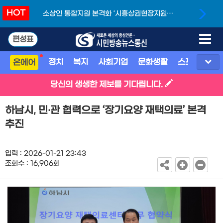
HOT
소상인 통합지원 본격화 ‘시흥상권현장지원단’
개소
편성표
정치
복지
사회기업
문화생활
스포츠
지
온에어
당신의 생생한 제보를 기다립니다.
하남시, 민‧관 협력으로 ‘장기요양 재택의료’ 본격
추진
입력 : 2026-01-21 23:43
조회수 : 16,906회